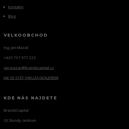
Kontakty
Blog
VELKOOBCHOD
Ing. Jan Mazač
+420 737 977 223
jan.mazac@brandscapital.cz
JAK SE STÁT YAKUZA DEALEREM!
KDE NÁS NAJDETE
BrandsCapital
OC Bondy centrum