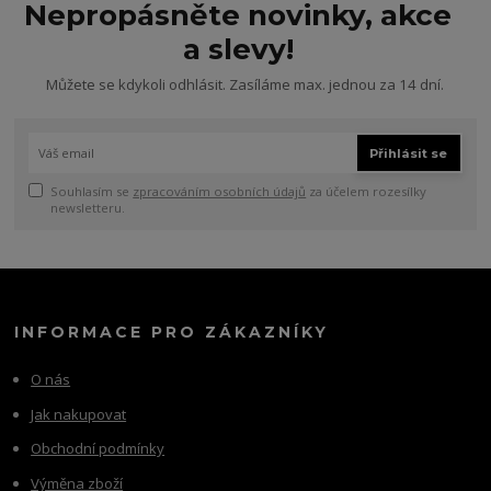
Nepropásněte novinky, akce
a slevy!
Můžete se kdykoli odhlásit. Zasíláme max. jednou za 14 dní.
Přihlásit se
Souhlasím se
zpracováním osobních údajů
za účelem rozesílky
newsletteru.
INFORMACE PRO ZÁKAZNÍKY
O nás
Jak nakupovat
Obchodní podmínky
Výměna zboží