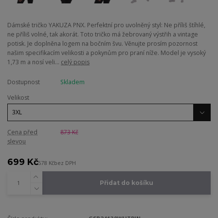
Dámské tričko YAKUZA PNX. Perfektní pro uvolněný styl: Ne příliš štíhlé,
ne příliš volné, tak akorát. Toto tričko má žebrovaný výstřih a vintage
potisk. Je doplněna logem na bočním švu. Věnujte prosím pozornost
našim specifikacím velikosti a pokynům pro praní níže. Model je vysoký
1,73 m a nosí veli...
celý popis
Dostupnost
Skladem
Velikost
Cena před
873 Kč
slevou
699 Kč
578 Kč
bez DPH
Přidat do košíku