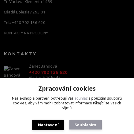
Tř. Václava Klementa 1459
Mladá Boleslav 293 01
Tel.: +420 702 136 620
KONTAKTY NA PRODEJNY
KONTAKTY
Žanet Bandová
+420 702 136 620
(Po-Ne, 8-20 hod.)
Zpracování cookies
shop@brandscapital.cz
Náš e-shop a partneři potřebují Váš
souhlas
s použitím souborů
cookies, aby Vám mohli zobrazovat informace týkající se Vašich
zájmů.
Nastavení
Souhlasím
Copyright 2020 BrandsCapital s.r.o.