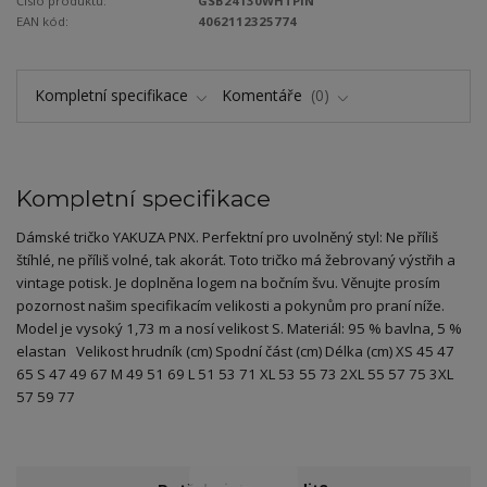
Číslo produktu:
GSB24130WHTPIN
EAN kód:
4062112325774
Kompletní specifikace
Komentáře
0
Kompletní specifikace
Dámské tričko YAKUZA PNX. Perfektní pro uvolněný styl: Ne příliš
štíhlé, ne příliš volné, tak akorát. Toto tričko má žebrovaný výstřih a
vintage potisk. Je doplněna logem na bočním švu. Věnujte prosím
pozornost našim specifikacím velikosti a pokynům pro praní níže.
Model je vysoký 1,73 m a nosí velikost S. Materiál: 95 % bavlna, 5 %
elastan Velikost hrudník (cm) Spodní část (cm) Délka (cm) XS 45 47
65 S 47 49 67 M 49 51 69 L 51 53 71 XL 53 55 73 2XL 55 57 75 3XL
57 59 77