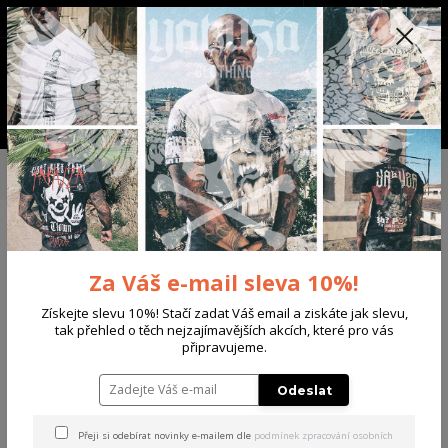
+420 702 136 620
(Po-Ne, 8-20 hod.)
CZK
0
0 Kč
Menu
Úvod
DÁMSKÉ
TRIČKA & TÍLKA
Yakuza dámské tílko PNX Curved
Crew Neck T-Shirt white/pink 3XL
Yakuza dámské tílko PNX
Za Váš e-mail sleva 10%!
Curved Crew Neck T-Shirt
white/pink 3XL
Získejte slevu 10%! Stačí zadat Váš email a ziskáte jak slevu,
tak přehled o těch nejzajímavějších akcích, které pro vás
připravujeme.
Akce
Odeslat
Přeji si odebírat novinky e-mailem dle
podmínek zpracování osobních