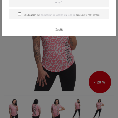
údajů
.
Souhlasím se
zpracováním osobních údajů
pro účely registrace.
Zavřít
- 20 %