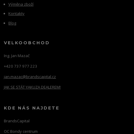
Výměna zboží
Kontakty
Blog
VELKOOBCHOD
Ing. Jan Mazač
+420 737 977 223
jan.mazac@brandscapital.cz
JAK SE STÁT YAKUZA DEALEREM!
KDE NÁS NAJDETE
BrandsCapital
OC Bondy centrum