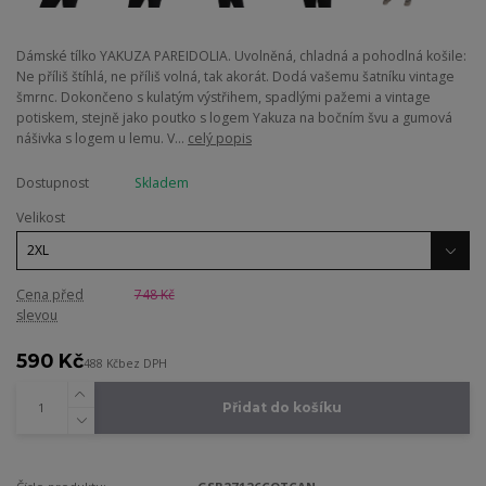
Dámské tílko YAKUZA PAREIDOLIA. Uvolněná, chladná a pohodlná košile:
Ne příliš štíhlá, ne příliš volná, tak akorát. Dodá vašemu šatníku vintage
šmrnc. Dokončeno s kulatým výstřihem, spadlými pažemi a vintage
potiskem, stejně jako poutko s logem Yakuza na bočním švu a gumová
nášivka s logem u lemu. V...
celý popis
Dostupnost
Skladem
Velikost
Cena před
748 Kč
slevou
590 Kč
488 Kč
bez DPH
Přidat do košíku