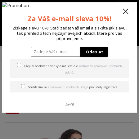
+420 702 136 620
(Po-Ne, 8-20 hod.)
CZK
0
Za Váš e-mail sleva 10%!
0 Kč
Získejte slevu 10%! Stačí zadat Váš email a ziskáte jak slevu,
tak přehled o těch nejzajímavějších akcích, které pro vás
Menu
připravujeme.
Úvod
DÁMSKÉ
TRIČKA & TÍLKA
Yakuza dámské tílko Pareidolia Urban
Odeslat
Tank Shirt cotton/candy 2XL
Přeji si odebírat novinky e-mailem dle
podmínek zpracování osobních
údajů
.
Yakuza dámské tílko
Pareidolia Urban Tank Shirt
Souhlasím se
zpracováním osobních údajů
pro účely registrace.
cotton/candy 2XL
Zavřít
Akce