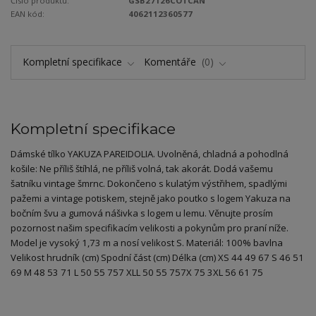
Číslo produktu:
GSB27126COTCAN
EAN kód:
4062112360577
Kompletní specifikace
Komentáře
0
Kompletní specifikace
Dámské tílko YAKUZA PAREIDOLIA. Uvolněná, chladná a pohodlná
košile: Ne příliš štíhlá, ne příliš volná, tak akorát. Dodá vašemu
šatníku vintage šmrnc. Dokončeno s kulatým výstřihem, spadlými
pažemi a vintage potiskem, stejně jako poutko s logem Yakuza na
bočním švu a gumová nášivka s logem u lemu. Věnujte prosím
pozornost našim specifikacím velikosti a pokynům pro praní níže.
Model je vysoký 1,73 m a nosí velikost S. Materiál: 100% bavlna
Velikost hrudník (cm) Spodní část (cm) Délka (cm) XS 44 49 67 S 46 51
69 M 48 53 71 L 50 55 757 XLL 50 55 757X 75 3XL 56 61 75