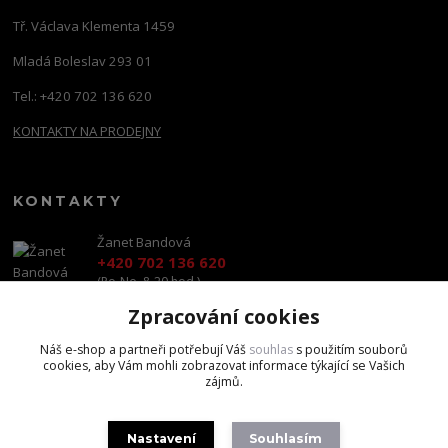
Tř. Václava Klementa 1459
Mladá Boleslav 293 01
Tel.: +420 702 136 620
KONTAKTY NA PRODEJNY
KONTAKTY
Žanet Bandová
+420 702 136 620
(Po-Ne, 8-20 hod.)
Zpracování cookies
shop@brandscapital.cz
Náš e-shop a partneři potřebují Váš
souhlas
s použitím souborů
cookies, aby Vám mohli zobrazovat informace týkající se Vašich
zájmů.
Nastavení
Souhlasím