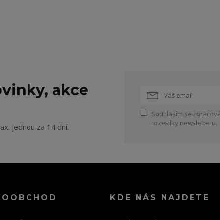
vinky, akce
Souhlasím se
zpracová
rozesílky newsletteru.
ax. jednou za 14 dní.
KOOBCHOD
KDE NÁS NAJDETE