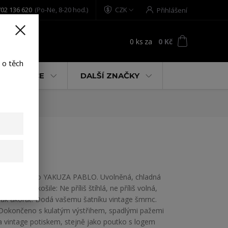
02 136 620
(Po-Ne, 8-20 hod.)
CZK
Přihlášení
0
ks
za
0 Kč
t
 o těch
% AKCE
DALŠÍ ZNAČKY
e XL
Dámské tílko YAKUZA PABLO. Uvolněná, chladná
a pohodlná košile: Ne příliš štíhlá, ne příliš volná,
tak akorát. Dodá vašemu šatníku vintage šmrnc.
Dokončeno s kulatým výstřihem, spadlými pažemi
a vintage potiskem, stejně jako poutko s logem