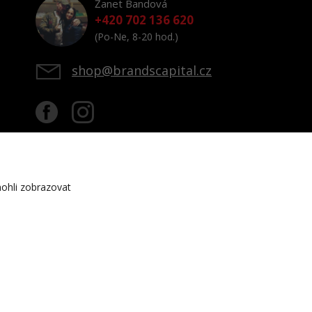
Žanet Bandová
+420 702 136 620
(Po-Ne, 8-20 hod.)
shop@brandscapital.cz
ohli zobrazovat