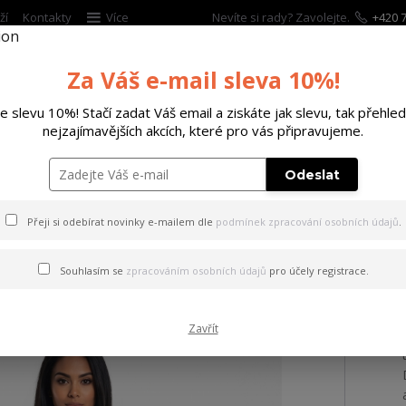
ží
Kontakty
Více
Nevíte si rady? Zavolejte.
+420 7
Za Váš e-mail sleva 10%!
Hleda
te slevu 10%! Stačí zadat Váš email a ziskáte jak slevu, tak přehled
nejzajímavějších akcích, které pro vás připravujeme.
ĚTSKÉ
DOPLŇKY
DÁRKOVÉ POUKAZY
Odeslat
 tílko Pablo Urban Tank Shirt white XL
Přeji si odebírat novinky e-mailem dle
podmínek zpracování osobních údajů
.
 Pablo Urban Tank Shirt whit
Souhlasím se
zpracováním osobních údajů
pro účely registrace.
Zavřít