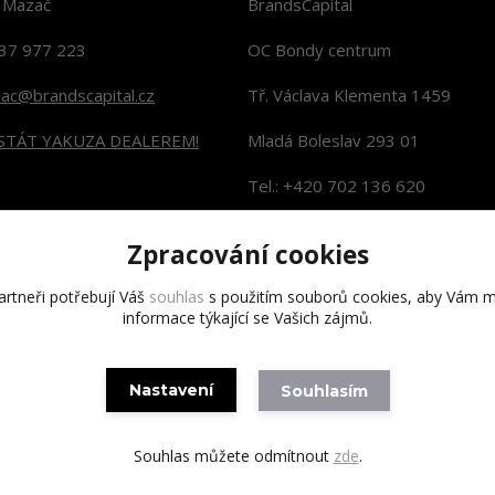
n Mazač
BrandsCapital
37 977 223
OC Bondy centrum
zac@brandscapital.cz
Tř. Václava Klementa 1459
 STÁT YAKUZA DEALEREM!
Mladá Boleslav 293 01
Tel.: +420 702 136 620
KONTAKTY NA PRODEJNY
Zpracování cookies
rtneři potřebují Váš
souhlas
s použitím souborů cookies, aby Vám m
informace týkající se Vašich zájmů.
Copyright 2020 BrandsCapital s.r.o.
Nastavení
Souhlasím
Souhlas můžete odmítnout
zde
.