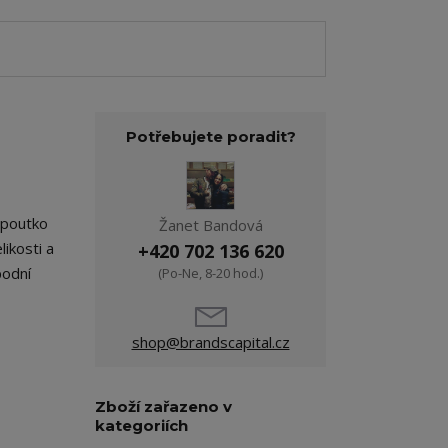
Potřebujete poradit?
 poutko
Žanet Bandová
ikosti a
+420 702 136 620
podní
(Po-Ne, 8-20 hod.)
shop@brandscapital.cz
Zboží zařazeno v
kategoriích