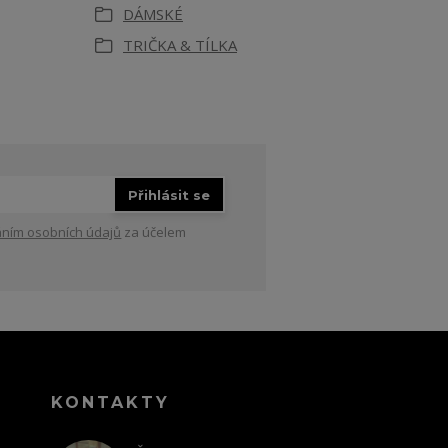
DÁMSKÉ
TRIČKA & TÍLKA
Přihlásit se
ním osobních údajů
za účelem
KONTAKTY