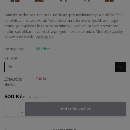
Dámské tričko YAKUZA NUN. Perfektní pro uvolněný styl: Ne příliš štíhlé,
ne příliš volné, tak akorát. Toto tričko má žebrovaný výstřih a vintage
potisk. Je doplněna logem na bočním švu. Věnujte prosím pozornost
našim specifikacím velikosti a pokynům pro praní níže. Model je vysoký
1,64 m a nosí veli...
celý popis
Dostupnost
Skladem
Velikost
Cena před
748 Kč
slevou
500 Kč
413 Kč
bez DPH
Přidat do košíku