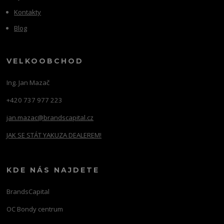
Kontakty
Blog
VELKOOBCHOD
Ing. Jan Mazač
+420 737 977 223
jan.mazac@brandscapital.cz
JAK SE STÁT YAKUZA DEALEREM!
KDE NÁS NAJDETE
BrandsCapital
OC Bondy centrum