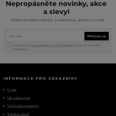
Nepropásněte novinky, akce
a slevy!
Můžete se kdykoli odhlásit. Zasíláme max. jednou za 14 dní.
Přihlásit se
Souhlasím se
zpracováním osobních údajů
za účelem rozesílky
newsletteru.
INFORMACE PRO ZÁKAZNÍKY
O nás
Jak nakupovat
Obchodní podmínky
Výměna zboží