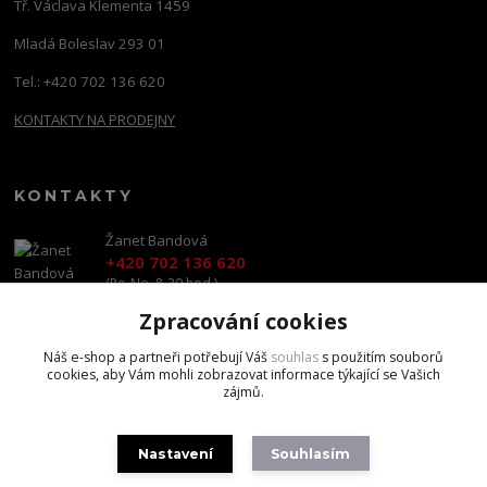
Tř. Václava Klementa 1459
Mladá Boleslav 293 01
Tel.: +420 702 136 620
KONTAKTY NA PRODEJNY
KONTAKTY
Žanet Bandová
+420 702 136 620
(Po-Ne, 8-20 hod.)
Zpracování cookies
shop@brandscapital.cz
Náš e-shop a partneři potřebují Váš
souhlas
s použitím souborů
cookies, aby Vám mohli zobrazovat informace týkající se Vašich
zájmů.
Nastavení
Souhlasím
Copyright 2020 BrandsCapital s.r.o.