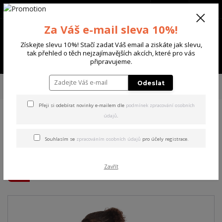
+420 702 136 620
(Po-Ne, 8-20 hod.)
CZK
0
Za Váš e-mail sleva 10%!
0 Kč
Získejte slevu 10%! Stačí zadat Váš email a ziskáte jak slevu,
tak přehled o těch nejzajímavějších akcích, které pro vás
Menu
připravujeme.
Úvod
DÁMSKÉ
TRIČKA & TÍLKA
Yakuza dámské tílko Nun Urban Crew
Odeslat
Neck T-Shirt black 2XL
Přeji si odebírat novinky e-mailem dle
podmínek zpracování osobních
údajů
.
Yakuza dámské tílko Nun
Urban Crew Neck T-Shirt
Souhlasím se
zpracováním osobních údajů
pro účely registrace.
black 2XL
Zavřít
Akce