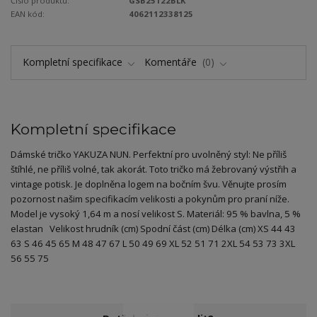
Číslo produktu:
GSB25122BLK
EAN kód:
4062112338125
Kompletní specifikace
Komentáře
0
Kompletní specifikace
Dámské tričko YAKUZA NUN. Perfektní pro uvolněný styl: Ne příliš
štíhlé, ne příliš volné, tak akorát. Toto tričko má žebrovaný výstřih a
vintage potisk. Je doplněna logem na bočním švu. Věnujte prosím
pozornost našim specifikacím velikosti a pokynům pro praní níže.
Model je vysoký 1,64 m a nosí velikost S. Materiál: 95 % bavlna, 5 %
elastan Velikost hrudník (cm) Spodní část (cm) Délka (cm) XS 44 43
63 S 46 45 65 M 48 47 67 L 50 49 69 XL 52 51 71 2XL 54 53 73 3XL
56 55 75