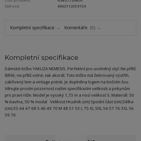
Číslo produktu:
GSB27120BLK
EAN kód:
4062112359724
Kompletní specifikace
Komentáře
0
Kompletní specifikace
Dámské tričko YAKUZA NEMESIS. Perfektní pro uvolněný styl: Ne příliš
štíhlé, ne příliš volné, tak akorát. Toto tričko má žebrovaný výstřih,
zakřivený lem a vintage potisk. Je doplněna logem na bočním švu.
Věnujte prosím pozornost našim specifikacím velikosti a pokynům
pro praní níže. Model je vysoký 1,73 m a nosí velikost S. Materiál: 50
% bavlna, 50 % modal Velikost Hrudník (cm) Spodní část (cm) Délka
(cm) XS 44 47 68 S 46 49 70 M 48 51 53 L 75 XL 50L 54 57 76 3XL 56
59 76