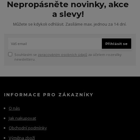
Nepropásněte novinky, akce
a slevy!
Můžete se kdykoli odhlásit. Zasíláme max. jednou za 14 dní.
Přihlásit se
Souhlasím se
zpracováním osobních údajů
za účelem rozesílky
newsletteru.
INFORMACE PRO ZÁKAZNÍKY
O nás
Jak nakupovat
Obchodní podmínky
Výměna zboží