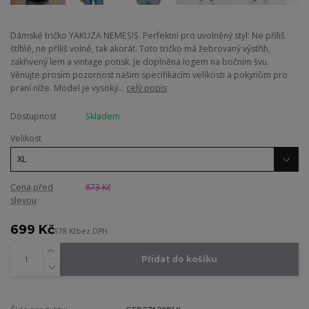
Dámské tričko YAKUZA NEMESIS. Perfektní pro uvolněný styl: Ne příliš
štíhlé, ne příliš volné, tak akorát. Toto tričko má žebrovaný výstřih,
zakřivený lem a vintage potisk. Je doplněna logem na bočním švu.
Věnujte prosím pozornost našim specifikacím velikosti a pokynům pro
praní níže. Model je vysoký...
celý popis
Dostupnost
Skladem
Velikost
Cena před
873 Kč
slevou
699 Kč
578 Kč
bez DPH
Přidat do košíku