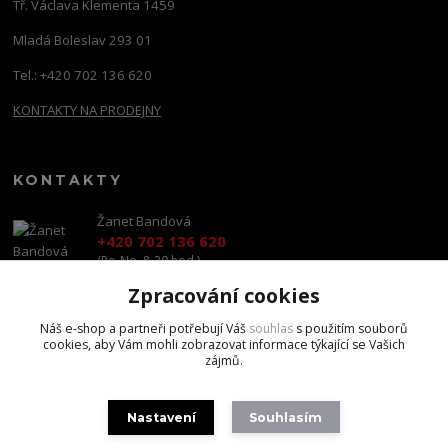
Tř. Václava Klementa 1459
Mladá Boleslav 293 01
Tel.: +420 702 136 620
KONTAKTY NA PRODEJNY
KONTAKTY
Žanet Bandová
+420 702 136 620
(Po-Ne, 8-20 hod.)
Zpracování cookies
shop@brandscapital.cz
Náš e-shop a partneři potřebují Váš
souhlas
s použitím souborů
cookies, aby Vám mohli zobrazovat informace týkající se Vašich
zájmů.
Nastavení
Souhlasím
Copyright 2020 BrandsCapital s.r.o.