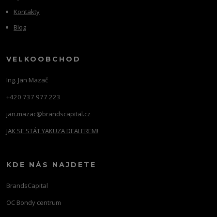
Kontakty
Blog
VELKOOBCHOD
Ing. Jan Mazač
+420 737 977 223
jan.mazac@brandscapital.cz
JAK SE STÁT YAKUZA DEALEREM!
KDE NÁS NAJDETE
BrandsCapital
OC Bondy centrum