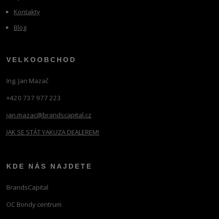
Kontakty
Blog
VELKOOBCHOD
Ing. Jan Mazač
+420 737 977 223
jan.mazac@brandscapital.cz
JAK SE STÁT YAKUZA DEALEREM!
KDE NÁS NAJDETE
BrandsCapital
OC Bondy centrum