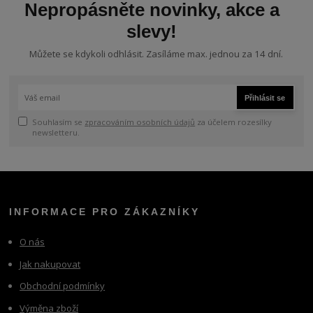
Nepropásněte novinky, akce a
slevy!
Můžete se kdykoli odhlásit. Zasíláme max. jednou za 14 dní.
Přihlásit se
Souhlasím se
zpracováním osobních údajů
za účelem rozesílky
newsletteru.
INFORMACE PRO ZÁKAZNÍKY
O nás
Jak nakupovat
Obchodní podmínky
Výměna zboží