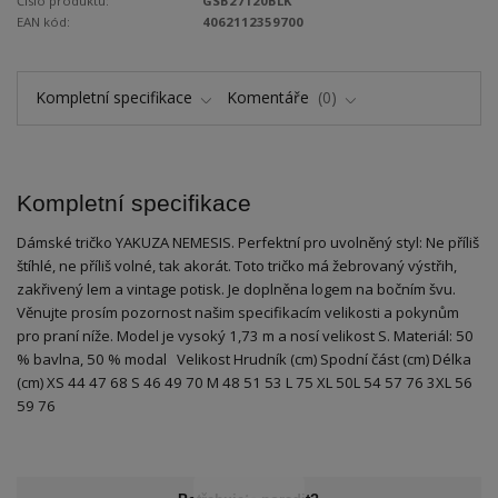
Číslo produktu:
GSB27120BLK
EAN kód:
4062112359700
Kompletní specifikace
Komentáře
0
Kompletní specifikace
Dámské tričko YAKUZA NEMESIS. Perfektní pro uvolněný styl: Ne příliš
štíhlé, ne příliš volné, tak akorát. Toto tričko má žebrovaný výstřih,
zakřivený lem a vintage potisk. Je doplněna logem na bočním švu.
Věnujte prosím pozornost našim specifikacím velikosti a pokynům
pro praní níže. Model je vysoký 1,73 m a nosí velikost S. Materiál: 50
% bavlna, 50 % modal Velikost Hrudník (cm) Spodní část (cm) Délka
(cm) XS 44 47 68 S 46 49 70 M 48 51 53 L 75 XL 50L 54 57 76 3XL 56
59 76