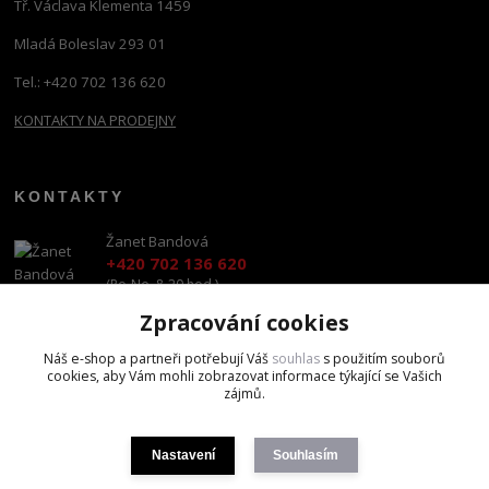
Tř. Václava Klementa 1459
Mladá Boleslav 293 01
Tel.: +420 702 136 620
KONTAKTY NA PRODEJNY
KONTAKTY
Žanet Bandová
+420 702 136 620
(Po-Ne, 8-20 hod.)
Zpracování cookies
shop@brandscapital.cz
Náš e-shop a partneři potřebují Váš
souhlas
s použitím souborů
cookies, aby Vám mohli zobrazovat informace týkající se Vašich
zájmů.
Nastavení
Souhlasím
Copyright 2020 BrandsCapital s.r.o.