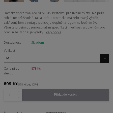
Dámské tričko YAKUZA NEMESIS. Perfektní pro uvolněný styl: Ne příliš
štíhlé, ne příliš volné, tak akorát. Toto tričko má žebrovaný výstřih,
zakřivený lem a vintage potisk. Je doplněna logem na bočním švu.
Věnujte prosím pozornost našim specifikacím velikosti a pokynům pro
praní níže. Model je vysoký...
celý popis
Dostupnost
Skladem
Velikost
Cena před
873 Kč
slevou
699 Kč
578 Kč
bez DPH
Přidat do košíku