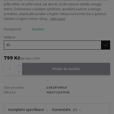
příliš štíhlá, ne příliš volná, tak akorát. Dodá vašemu šatníku vintage
šmrnc. Dokončeno s kulatým výstřihem, spadlými pažemi a vintage
potiskem, stejně jako poutko s logem Yakuza na bočním švu a gumová
nášivka s logem u lemu. Věnuj...
celý popis
Dostupnost
Skladem
Velikost
799 Kč
660 Kč
bez DPH
Přidat do košíku
Číslo produktu:
GSB28109BLK
EAN kód:
4062112367590
Kompletní specifikace
Komentáře
0