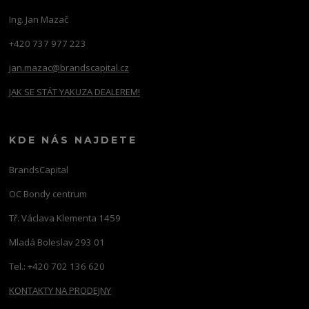
Ing. Jan Mazač
+420 737 977 223
jan.mazac@brandscapital.cz
JAK SE STÁT YAKUZA DEALEREM!
KDE NÁS NAJDETE
BrandsCapital
OC Bondy centrum
Tř. Václava Klementa 1459
Mladá Boleslav 293 01
Tel.: +420 702 136 620
KONTAKTY NA PRODEJNY