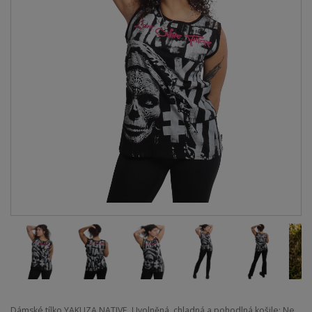
Dámské tílko YAKUZA NATIVE. Uvolněná, chladná a pohodlná košile: Ne