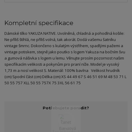
Kompletní specifikace
Dámské tílko YAKUZA NATIVE. Uvolněná, chladná a pohodlná košile:
Ne příliš štíhlá, ne příliš volná, tak akorát. Dodá vašemu šatníku
vintage šmrnc. Dokončeno s kulatým výstřihem, spadlými pažemi a
vintage potiskem, stejně jako poutko s logem Yakuza na bočním švu
a gumová nášivka s logem u lemu. Věnujte prosím pozornost našim
specifikacím velikosti a pokynům pro praní níže. Model je vysoký
1,73 m a nosí velikost S. Materiál: 100% bavlna Velikost hrudník
(cm) Spodní část (cm) Délka (cm) XS 44 49 67 S 46 51 69 M 48 53 71 L
50 55 757 XLL 50 55 757X 75 3XL 56 61 75
Potřebujete poradit?