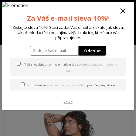
+420 702 136 620
(Po-Ne, 8-20 hod.)
CZK
0
Za Váš e-mail sleva 10%!
0 Kč
Získejte slevu 10%! Stačí zadat Váš email a ziskáte jak slevu,
tak přehled o těch nejzajímavějších akcích, které pro vás
Menu
připravujeme.
Úvod
DÁMSKÉ
TRIČKA & TÍLKA
Yakuza dámské tílko Native Urban
Odeslat
Tank Shirt
Přeji si odebírat novinky e-mailem dle
podmínek zpracování osobních
údajů
.
Yakuza dámské tílko Native
Urban Tank Shirt
Souhlasím se
zpracováním osobních údajů
pro účely registrace.
Zavřít