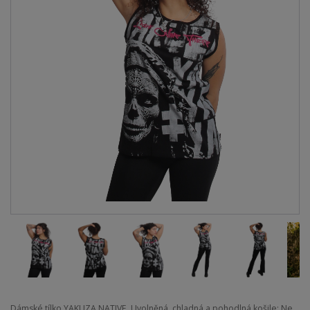
Dámské tílko YAKUZA NATIVE. Uvolněná, chladná a pohodlná košile: Ne