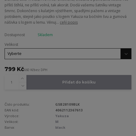
příliš štíhlá, ne příliš volná, tak akorát. Dodá vašemu šatníku vintage
šmrnc. Dokončeno s kulatým výstřihem, spadlými pažemi a vintage
potiskem, stejně jako poutko s logem Yakuza na bočním švu a gumová
nášivka s logem u lemu. Věnuj...
celý popis
Dostupnost
Skladem
Velikost
799 Kč
660 Kč
bez DPH
Přidat do košíku
Číslo produktu:
GSB28109BLK
EAN kód:
4062112367613
Výrobce:
Yakuza
Velikost:
M
Barva:
black