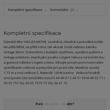
Kompletní specifikace
Komentáře
0
Kompletní specifikace
Dámské tílko YAKUZA NATIVE. Uvolněná, chladná a pohodlná košile:
Ne příliš štíhlá, ne příliš volná, tak akorát. Dodá vašemu šatníku
vintage šmrnc. Dokončeno s kulatým výstřihem, spadlými pažemi a
vintage potiskem, stejně jako poutko s logem Yakuza na bočním švu
a gumová nášivka s logem u lemu. Věnujte prosím pozornost našim
specifikacím velikosti a pokynům pro praní níže. Model je vysoký
1,73 m a nosí velikost S. Materiál: 100% bavlna Velikost hrudník
(cm) Spodní část (cm) Délka (cm) XS 44 49 67 S 46 51 69 M 48 53 71 L
50 55 757 XLL 50 55 757X 75 3XL 56 61 75
Potřebujete poradit?