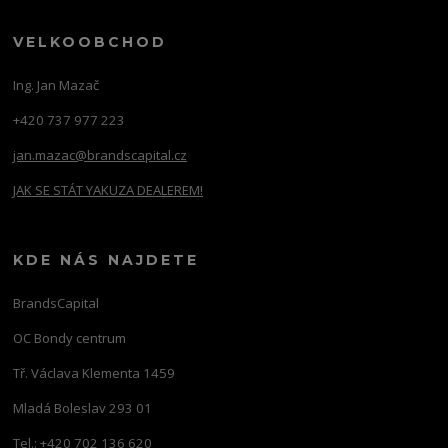
VELKOOBCHOD
Ing. Jan Mazač
+420 737 977 223
jan.mazac@brandscapital.cz
JAK SE STÁT YAKUZA DEALEREM!
KDE NÁS NAJDETE
BrandsCapital
OC Bondy centrum
Tř. Václava Klementa 1459
Mladá Boleslav 293 01
Tel.: +420 702 136 620