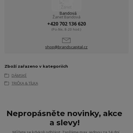
Žanet Bandová
+420 702 136 620
(Po-Ne, 8-20 hod.)
shop@brandscapital.cz
Zboží zařazeno v kategoriích
DÁMSKÉ
TRIČKA & TÍLKA
Nepropásněte novinky, akce
a slevy!
Můžete se kdykoli odhlásit. Zasíláme max. jednou za 14 dní.