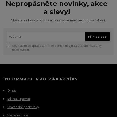
Nepropásněte novinky, akce
a slevy!
Můžete se kdykoli odhlásit. Zasíláme max. jednou za 14 dní.
Přihlásit se
Souhlasím se
zpracováním osobních údajů
za účelem rozesílky
newsletteru.
INFORMACE PRO ZÁKAZNÍKY
O nás
Jak nakupovat
Obchodní podmínky
Výměna zboží