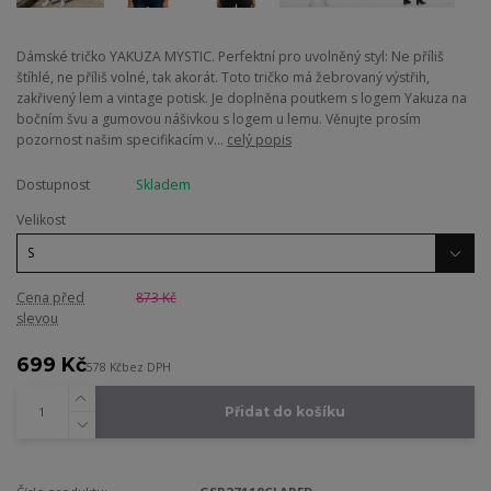
Dámské tričko YAKUZA MYSTIC. Perfektní pro uvolněný styl: Ne příliš
štíhlé, ne příliš volné, tak akorát. Toto tričko má žebrovaný výstřih,
zakřivený lem a vintage potisk. Je doplněna poutkem s logem Yakuza na
bočním švu a gumovou nášivkou s logem u lemu. Věnujte prosím
pozornost našim specifikacím v...
celý popis
Dostupnost
Skladem
Velikost
Cena před
873 Kč
slevou
699 Kč
578 Kč
bez DPH
Přidat do košíku