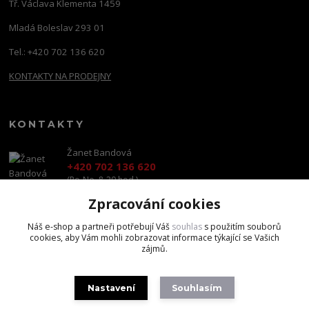
Tř. Václava Klementa 1459
Mladá Boleslav 293 01
Tel.: +420 702 136 620
KONTAKTY NA PRODEJNY
KONTAKTY
Žanet Bandová
+420 702 136 620
(Po-Ne, 8-20 hod.)
Zpracování cookies
shop@brandscapital.cz
Náš e-shop a partneři potřebují Váš
souhlas
s použitím souborů
cookies, aby Vám mohli zobrazovat informace týkající se Vašich
zájmů.
Nastavení
Souhlasím
Copyright 2020 BrandsCapital s.r.o.