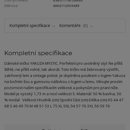
Číslo produktu:
GSB27118CLARED
EAN kód:
4062112359489
Kompletní specifikace
Komentáře
0
Kompletní specifikace
Dámské tričko YAKUZA MYSTIC. Perfektní pro uvolněný styl: Ne příliš
štíhlé, ne příliš volné, tak akorát. Toto tričko má žebrovaný výstřih,
zakřivený lem a vintage potisk. Je doplněna poutkem s logem Yakuza
na bočním švu a gumovou nášivkou s logem u lemu. Věnujte prosím
pozornost našim specifikacím velikosti a pokynům pro praní níže.
Model je vysoký 1,73 m a nosí velikost S. Materiál: 50 % bavlna, 50
% modal Velikost Hrudník (cm) Spodní část (cm) Délka (cm) XS 44 47
68 S 46 49 70 M 48 51 53 L 75 XL 50L 54 57 76 3XL 56 59 76