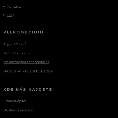
Kontakty
Blog
VELKOOBCHOD
Ing. Jan Mazač
+420 737 977 223
jan.mazac@brandscapital.cz
JAK SE STÁT YAKUZA DEALEREM!
KDE NÁS NAJDETE
BrandsCapital
OC Bondy centrum