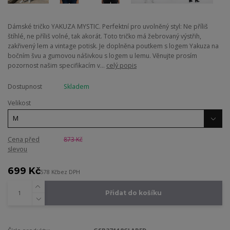
Dámské tričko YAKUZA MYSTIC. Perfektní pro uvolněný styl: Ne příliš
štíhlé, ne příliš volné, tak akorát. Toto tričko má žebrovaný výstřih,
zakřivený lem a vintage potisk. Je doplněna poutkem s logem Yakuza na
bočním švu a gumovou nášivkou s logem u lemu. Věnujte prosím
pozornost našim specifikacím v...
celý popis
Dostupnost
Skladem
Velikost
Cena před
873 Kč
slevou
699 Kč
578 Kč
bez DPH
Přidat do košíku