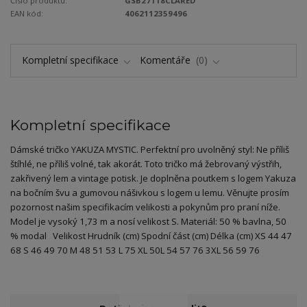
Číslo produktu:
GSB27118CLARED
EAN kód:
4062112359496
Kompletní specifikace
Komentáře
0
Kompletní specifikace
Dámské tričko YAKUZA MYSTIC. Perfektní pro uvolněný styl: Ne příliš
štíhlé, ne příliš volné, tak akorát. Toto tričko má žebrovaný výstřih,
zakřivený lem a vintage potisk. Je doplněna poutkem s logem Yakuza
na bočním švu a gumovou nášivkou s logem u lemu. Věnujte prosím
pozornost našim specifikacím velikosti a pokynům pro praní níže.
Model je vysoký 1,73 m a nosí velikost S. Materiál: 50 % bavlna, 50
% modal Velikost Hrudník (cm) Spodní část (cm) Délka (cm) XS 44 47
68 S 46 49 70 M 48 51 53 L 75 XL 50L 54 57 76 3XL 56 59 76