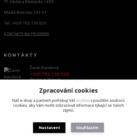
Tř. Václava Klementa 1459
Mladá Boleslav 293 01
Tel.: +420 702 136 620
KONTAKTY NA PRODEJNY
KONTAKTY
Žanet Bandová
+420 702 136 620
(Po-Ne, 8-20 hod.)
Zpracování cookies
shop@brandscapital.cz
Náš e-shop a partneři potřebují Váš
souhlas
s použitím souborů
cookies, aby Vám mohli zobrazovat informace týkající se Vašich
zájmů.
Nastavení
Souhlasím
Copyright 2020 BrandsCapital s.r.o.