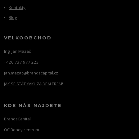
Kontakty
Blog
VELKOOBCHOD
Ing. Jan Mazač
+420 737 977 223
jan.mazac@brandscapital.cz
JAK SE STÁT YAKUZA DEALEREM!
KDE NÁS NAJDETE
BrandsCapital
OC Bondy centrum