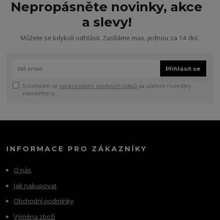
Nepropásněte novinky, akce
a slevy!
Můžete se kdykoli odhlásit. Zasíláme max. jednou za 14 dní.
Přihlásit se
Souhlasím se
zpracováním osobních údajů
za účelem rozesílky
newsletteru.
INFORMACE PRO ZÁKAZNÍKY
O nás
Jak nakupovat
Obchodní podmínky
Výměna zboží