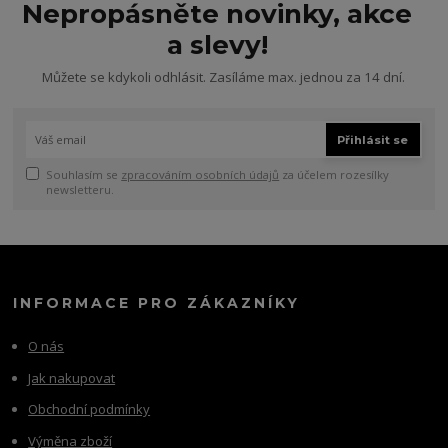
Nepropásněte novinky, akce
a slevy!
Můžete se kdykoli odhlásit. Zasíláme max. jednou za 14 dní.
Přihlásit se
Souhlasím se
zpracováním osobních údajů
za účelem rozesílky
newsletteru.
INFORMACE PRO ZÁKAZNÍKY
O nás
Jak nakupovat
Obchodní podmínky
Výměna zboží