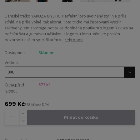
Dámské tričko YAKUZA MYSTIC. Perfektní pro uvolněný styl: Ne příliš
štíhlé, ne příliš volné, tak akorát. Toto tričko má žebrovaný výstřih,
zakřivený lem a vintage potisk. Je doplněna poutkem s logem Yakuza na
bočním švu a gumovou nášivkou s logem u lemu. Věnujte prosím
pozornost našim specifikacím v...
celý popis
Dostupnost
Skladem
Velikost
Cena před
873 Kč
slevou
699 Kč
578 Kč
bez DPH
Přidat do košíku