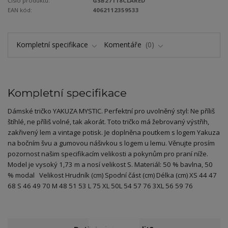
Číslo produktu:
GSB27118CLARED
EAN kód:
4062112359533
Kompletní specifikace
Komentáře
0
Kompletní specifikace
Dámské tričko YAKUZA MYSTIC. Perfektní pro uvolněný styl: Ne příliš
štíhlé, ne příliš volné, tak akorát. Toto tričko má žebrovaný výstřih,
zakřivený lem a vintage potisk. Je doplněna poutkem s logem Yakuza
na bočním švu a gumovou nášivkou s logem u lemu. Věnujte prosím
pozornost našim specifikacím velikosti a pokynům pro praní níže.
Model je vysoký 1,73 m a nosí velikost S. Materiál: 50 % bavlna, 50
% modal Velikost Hrudník (cm) Spodní část (cm) Délka (cm) XS 44 47
68 S 46 49 70 M 48 51 53 L 75 XL 50L 54 57 76 3XL 56 59 76