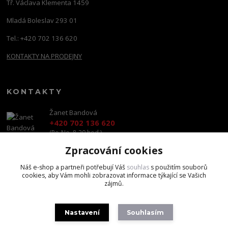
Tř. Václava Klementa 1459
Mladá Boleslav 293 01
Tel.: +420 702 136 620
KONTAKTY NA PRODEJNY
KONTAKTY
Žanet Bandová
+420 702 136 620
(Po-Ne, 8-20 hod.)
Zpracování cookies
shop@brandscapital.cz
Náš e-shop a partneři potřebují Váš
souhlas
s použitím souborů
cookies, aby Vám mohli zobrazovat informace týkající se Vašich
zájmů.
Nastavení
Souhlasím
Copyright 2020 BrandsCapital s.r.o.