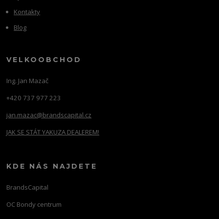
Kontakty
Blog
VELKOOBCHOD
Ing. Jan Mazač
+420 737 977 223
jan.mazac@brandscapital.cz
JAK SE STÁT YAKUZA DEALEREM!
KDE NÁS NAJDETE
BrandsCapital
OC Bondy centrum