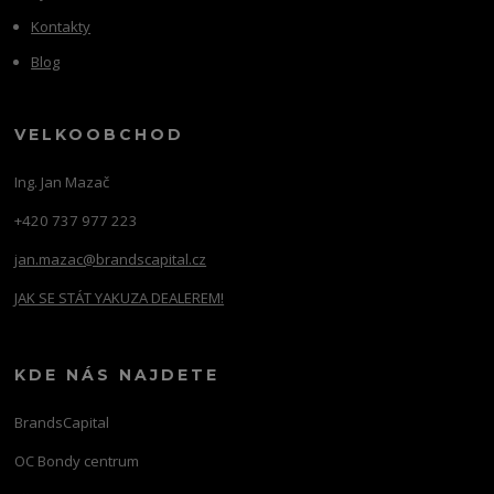
Kontakty
Blog
VELKOOBCHOD
Ing. Jan Mazač
+420 737 977 223
jan.mazac@brandscapital.cz
JAK SE STÁT YAKUZA DEALEREM!
KDE NÁS NAJDETE
BrandsCapital
OC Bondy centrum