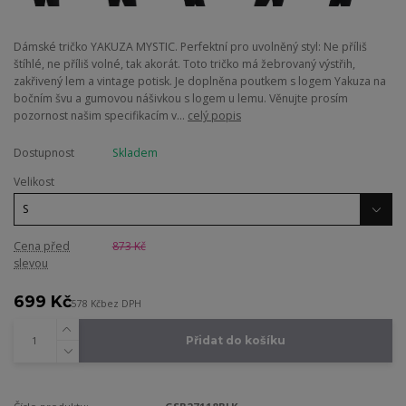
Dámské tričko YAKUZA MYSTIC. Perfektní pro uvolněný styl: Ne příliš
štíhlé, ne příliš volné, tak akorát. Toto tričko má žebrovaný výstřih,
zakřivený lem a vintage potisk. Je doplněna poutkem s logem Yakuza na
bočním švu a gumovou nášivkou s logem u lemu. Věnujte prosím
pozornost našim specifikacím v...
celý popis
Dostupnost
Skladem
Velikost
Cena před
873 Kč
slevou
699 Kč
578 Kč
bez DPH
Přidat do košíku