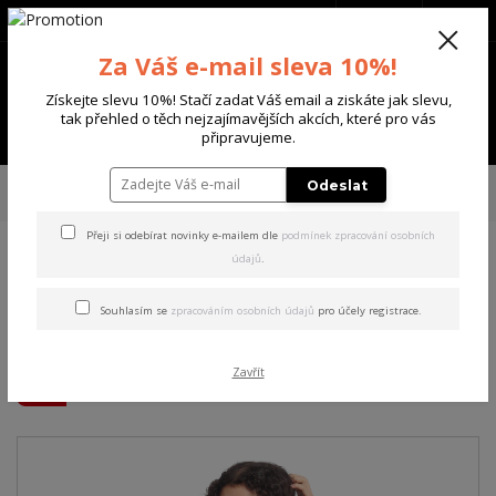
+420 702 136 620
(Po-Ne, 8-20 hod.)
CZK
0
Za Váš e-mail sleva 10%!
0 Kč
Získejte slevu 10%! Stačí zadat Váš email a ziskáte jak slevu,
tak přehled o těch nejzajímavějších akcích, které pro vás
Menu
připravujeme.
Úvod
DÁMSKÉ
TRIČKA & TÍLKA
Yakuza dámské tílko Mystic Curved
Odeslat
Crew Neck T-Shirt black S
Přeji si odebírat novinky e-mailem dle
podmínek zpracování osobních
údajů
.
Yakuza dámské tílko Mystic
Curved Crew Neck T-Shirt
Souhlasím se
zpracováním osobních údajů
pro účely registrace.
black S
Zavřít
Akce