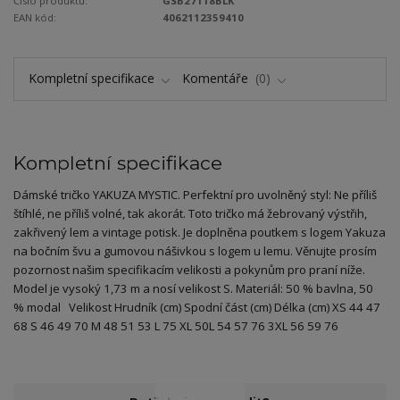
Číslo produktu:
GSB27118BLK
EAN kód:
4062112359410
Kompletní specifikace
Komentáře
0
Kompletní specifikace
Dámské tričko YAKUZA MYSTIC. Perfektní pro uvolněný styl: Ne příliš
štíhlé, ne příliš volné, tak akorát. Toto tričko má žebrovaný výstřih,
zakřivený lem a vintage potisk. Je doplněna poutkem s logem Yakuza
na bočním švu a gumovou nášivkou s logem u lemu. Věnujte prosím
pozornost našim specifikacím velikosti a pokynům pro praní níže.
Model je vysoký 1,73 m a nosí velikost S. Materiál: 50 % bavlna, 50
% modal Velikost Hrudník (cm) Spodní část (cm) Délka (cm) XS 44 47
68 S 46 49 70 M 48 51 53 L 75 XL 50L 54 57 76 3XL 56 59 76