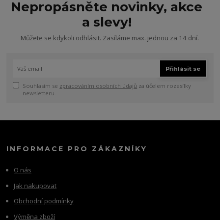
Nepropásněte novinky, akce
a slevy!
Můžete se kdykoli odhlásit. Zasíláme max. jednou za 14 dní.
Přihlásit se
Souhlasím se
zpracováním osobních údajů
za účelem rozesílky
newsletteru.
INFORMACE PRO ZÁKAZNÍKY
O nás
Jak nakupovat
Obchodní podmínky
Výměna zboží