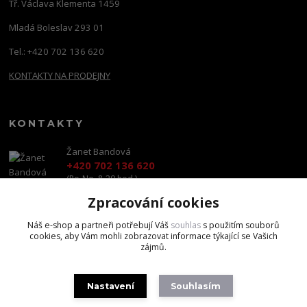
Tř. Václava Klementa 1459
Mladá Boleslav 293 01
Tel.: +420 702 136 620
KONTAKTY NA PRODEJNY
KONTAKTY
Žanet Bandová
+420 702 136 620
(Po-Ne, 8-20 hod.)
Zpracování cookies
shop@brandscapital.cz
Náš e-shop a partneři potřebují Váš
souhlas
s použitím souborů
cookies, aby Vám mohli zobrazovat informace týkající se Vašich
zájmů.
Nastavení
Souhlasím
Copyright 2020 BrandsCapital s.r.o.