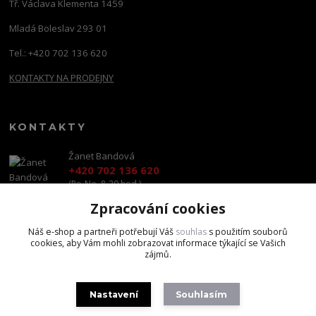
Tř. Václava Klementa 1459
Mladá Boleslav 293 01
Tel.: +420 702 136 620
KONTAKTY NA PRODEJNY
KONTAKTY
Žanet Bandová
+420 702 136 620
(Po-Ne, 8-20 hod.)
Zpracování cookies
shop@brandscapital.cz
Náš e-shop a partneři potřebují Váš
souhlas
s použitím souborů
cookies, aby Vám mohli zobrazovat informace týkající se Vašich
zájmů.
Nastavení
Souhlasím
Copyright 2020 BrandsCapital s.r.o.