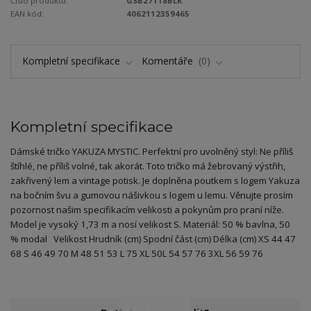
Číslo produktu:
GSB27118BLK
EAN kód:
4062112359465
Kompletní specifikace
Komentáře
0
Kompletní specifikace
Dámské tričko YAKUZA MYSTIC. Perfektní pro uvolněný styl: Ne příliš
štíhlé, ne příliš volné, tak akorát. Toto tričko má žebrovaný výstřih,
zakřivený lem a vintage potisk. Je doplněna poutkem s logem Yakuza
na bočním švu a gumovou nášivkou s logem u lemu. Věnujte prosím
pozornost našim specifikacím velikosti a pokynům pro praní níže.
Model je vysoký 1,73 m a nosí velikost S. Materiál: 50 % bavlna, 50
% modal Velikost Hrudník (cm) Spodní část (cm) Délka (cm) XS 44 47
68 S 46 49 70 M 48 51 53 L 75 XL 50L 54 57 76 3XL 56 59 76