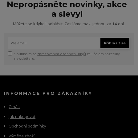
Nepropásněte novinky, akce
a slevy!
Můžete se kdykoli odhlásit. Zasíláme max. jednou za 14 dní.
Přihlásit se
Souhlasím se
zpracováním osobních údajů
za účelem rozesílky
newsletteru.
INFORMACE PRO ZÁKAZNÍKY
O nás
Jak nakupovat
Obchodní podmínky
Výměna zboží