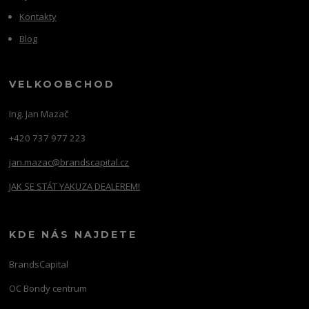
Kontakty
Blog
VELKOOBCHOD
Ing. Jan Mazač
+420 737 977 223
jan.mazac@brandscapital.cz
JAK SE STÁT YAKUZA DEALEREM!
KDE NÁS NAJDETE
BrandsCapital
OC Bondy centrum