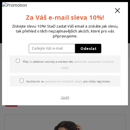
+420 702 136 620
(Po-Ne, 8-20 hod.)
CZK
0
Za Váš e-mail sleva 10%!
0 Kč
Získejte slevu 10%! Stačí zadat Váš email a ziskáte jak slevu,
tak přehled o těch nejzajímavějších akcích, které pro vás
Menu
připravujeme.
Úvod
DÁMSKÉ
TRIČKA & TÍLKA
Yakuza dámské tílko Mystic Curved
Odeslat
Crew Neck T-Shirt black 3XL
Přeji si odebírat novinky e-mailem dle
podmínek zpracování osobních
údajů
.
Yakuza dámské tílko Mystic
Curved Crew Neck T-Shirt
Souhlasím se
zpracováním osobních údajů
pro účely registrace.
black 3XL
Zavřít
Akce