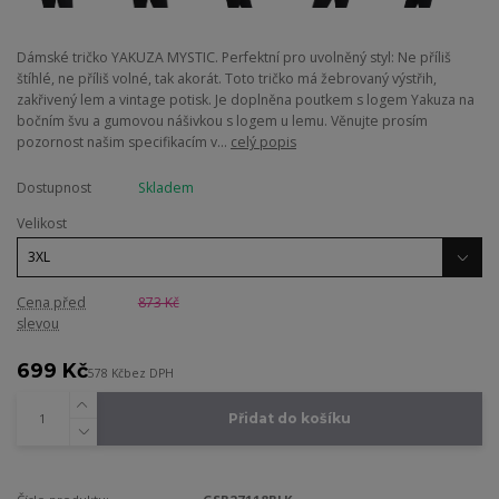
Dámské tričko YAKUZA MYSTIC. Perfektní pro uvolněný styl: Ne příliš
štíhlé, ne příliš volné, tak akorát. Toto tričko má žebrovaný výstřih,
zakřivený lem a vintage potisk. Je doplněna poutkem s logem Yakuza na
bočním švu a gumovou nášivkou s logem u lemu. Věnujte prosím
pozornost našim specifikacím v...
celý popis
Dostupnost
Skladem
Velikost
Cena před
873 Kč
slevou
699 Kč
578 Kč
bez DPH
Přidat do košíku