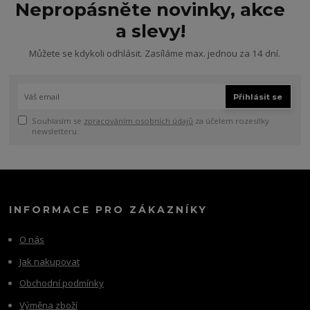
Nepropásněte novinky, akce
a slevy!
Můžete se kdykoli odhlásit. Zasíláme max. jednou za 14 dní.
Přihlásit se
Souhlasím se
zpracováním osobních údajů
za účelem rozesílky
newsletteru.
INFORMACE PRO ZÁKAZNÍKY
O nás
Jak nakupovat
Obchodní podmínky
Výměna zboží