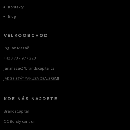
Kontakty
Blog
VELKOOBCHOD
Ing. Jan Mazač
+420 737 977 223
jan.mazac@brandscapital.cz
JAK SE STÁT YAKUZA DEALEREM!
KDE NÁS NAJDETE
BrandsCapital
OC Bondy centrum