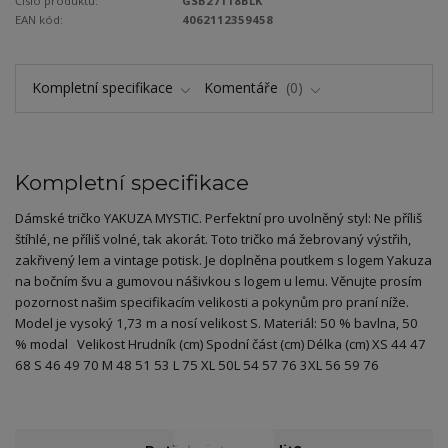
Číslo produktu:
GSB27118BLK
EAN kód:
4062112359458
Kompletní specifikace
Komentáře
0
Kompletní specifikace
Dámské tričko YAKUZA MYSTIC. Perfektní pro uvolněný styl: Ne příliš
štíhlé, ne příliš volné, tak akorát. Toto tričko má žebrovaný výstřih,
zakřivený lem a vintage potisk. Je doplněna poutkem s logem Yakuza
na bočním švu a gumovou nášivkou s logem u lemu. Věnujte prosím
pozornost našim specifikacím velikosti a pokynům pro praní níže.
Model je vysoký 1,73 m a nosí velikost S. Materiál: 50 % bavlna, 50
% modal Velikost Hrudník (cm) Spodní část (cm) Délka (cm) XS 44 47
68 S 46 49 70 M 48 51 53 L 75 XL 50L 54 57 76 3XL 56 59 76