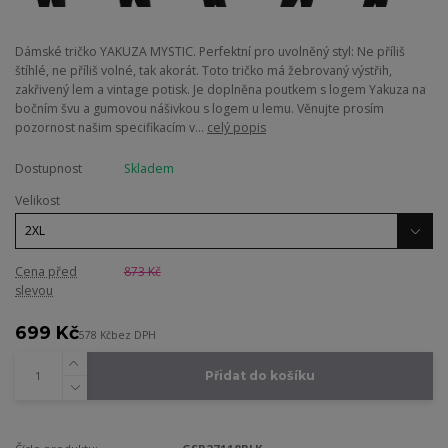
Dámské tričko YAKUZA MYSTIC. Perfektní pro uvolněný styl: Ne příliš
štíhlé, ne příliš volné, tak akorát. Toto tričko má žebrovaný výstřih,
zakřivený lem a vintage potisk. Je doplněna poutkem s logem Yakuza na
bočním švu a gumovou nášivkou s logem u lemu. Věnujte prosím
pozornost našim specifikacím v...
celý popis
Dostupnost
Skladem
Velikost
Cena před
873 Kč
slevou
699 Kč
578 Kč
bez DPH
Přidat do košíku