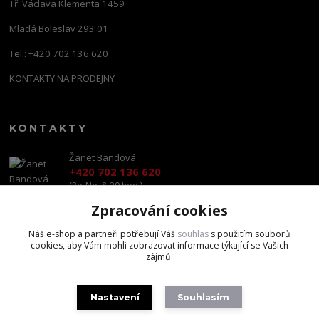
Tř. Václava Klementa 1459
Mladá Boleslav 293 01
Tel.: +420 702 136 620
KONTAKTY NA PRODEJNY
KONTAKTY
Žanet Bandová
+420 702 136 620
(Po-Ne, 8-20 hod.)
Zpracování cookies
shop@brandscapital.cz
Náš e-shop a partneři potřebují Váš
souhlas
s použitím souborů
cookies, aby Vám mohli zobrazovat informace týkající se Vašich
zájmů.
Nastavení
Souhlasím
Copyright 2020 BrandsCapital s.r.o.