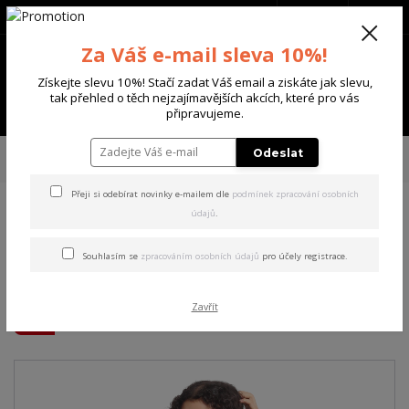
+420 702 136 620
(Po-Ne, 8-20 hod.)
CZK
0
Za Váš e-mail sleva 10%!
0 Kč
Získejte slevu 10%! Stačí zadat Váš email a ziskáte jak slevu,
tak přehled o těch nejzajímavějších akcích, které pro vás
Menu
připravujeme.
Úvod
DÁMSKÉ
TRIČKA & TÍLKA
Yakuza dámské tílko Mystic Curved
Odeslat
Crew Neck T-Shirt black 2XL
Přeji si odebírat novinky e-mailem dle
podmínek zpracování osobních
údajů
.
Yakuza dámské tílko Mystic
Curved Crew Neck T-Shirt
Souhlasím se
zpracováním osobních údajů
pro účely registrace.
black 2XL
Zavřít
Akce