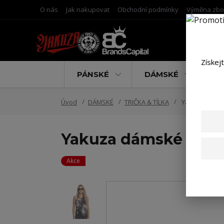
O nás
Jak nakupovat
Obchodní podmínky
Výměna zbo
Získej
PÁNSKÉ
DÁMSKÉ
D
Úvod
DÁMSKÉ
TRIČKA & TÍLKA
Yakuza dámské
Yakuza dámské tílko
Akce