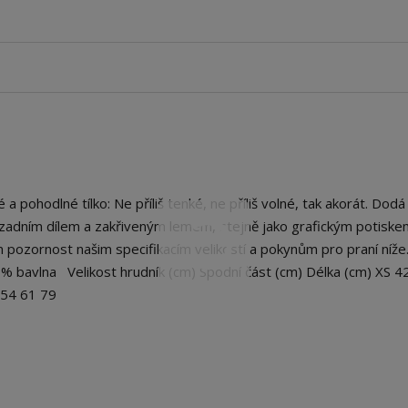
pohodlné tílko: Ne příliš tenké, ne příliš volné, tak akorát. Dod
 zadním dílem a zakřiveným lemem, stejně jako grafickým potiske
 pozornost našim specifikacím velikostí a pokynům pro praní níže
00% bavlna Velikost hrudník (cm) Spodní část (cm) Délka (cm) XS 4
L 54 61 79