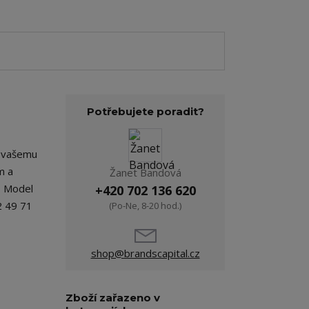
Potřebujete poradit?
á vašemu
m a
Žanet Bandová
. Model
+420 702 136 620
2 49 71
(Po-Ne, 8-20 hod.)
shop@brandscapital.cz
Zboží zařazeno v