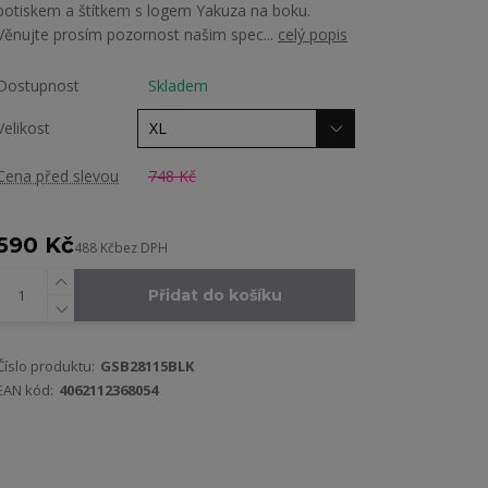
potiskem a štítkem s logem Yakuza na boku.
Věnujte prosím pozornost našim spec...
celý popis
Dostupnost
Skladem
Velikost
Cena před slevou
748 Kč
590 Kč
488 Kč
bez DPH
Přidat do košíku
Číslo produktu:
GSB28115BLK
EAN kód:
4062112368054