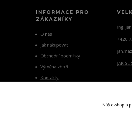
INFORMACE PRO
VEL
ZÁKAZNÍKY
Ing. Ja
O nás
+420 7
Jak nakupovat
jan.ma
Obchodní podmínky
JAK SE
Výměna zboží
Kontakty
Blog
Náš e-shop a pa