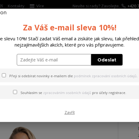
ží
Kontakty
Více
Nevíte si rady? Zavolejte.
+420 7
Za Váš e-mail sleva 10%!
Hleda
te slevu 10%! Stačí zadat Váš email a ziskáte jak slevu, tak přehled
nejzajímavějších akcích, které pro vás připravujeme.
ĚTSKÉ
DOPLŇKY
DÁRKOVÉ POUKAZY
Odeslat
 tílko Minus Urban Tanktop black XL
Přeji si odebírat novinky e-mailem dle
podmínek zpracování osobních údajů
.
 Minus Urban Tanktop black
Souhlasím se
zpracováním osobních údajů
pro účely registrace.
Zavřít