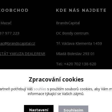
KOOBCHOD
KDE NÁS NAJDETE
n Mazač
BrandsCapital
37 977 223
OC Bondy centrum
zac@brandscapital.cz
Tř. Václava Klementa 1459
 STÁT YAKUZA DEALEREM!
Mladá Boleslav 293 01
Tel.: +420 702 136 620
KONTAKTY NA PRODEJNY
Zpracování cookies
rtneři potřebují Váš
souhlas
s použitím souborů cookies, aby Vám m
informace týkající se Vašich zájmů.
Copyright 2020 BrandsCapital s.r.o.
Nastavení
Souhlasím