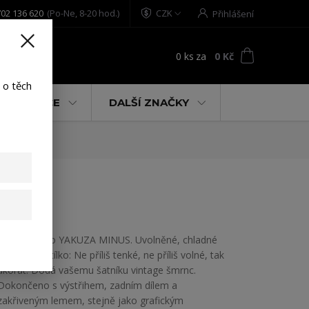
02 136 620
(Po-Ne, 8-20 hod.)
CZK
Přihlášení
0
ks
za
0 Kč
t
 o těch
% AKCE
DALŠÍ ZNAČKY
 XL
Dámské tílko YAKUZA MINUS. Uvolněné, chladné
a pohodlné tílko: Ne příliš tenké, ne příliš volné, tak
akorát. Dodá vašemu šatníku vintage šmrnc.
Dokončeno s výstřihem, zadním dílem a
zakřiveným lemem, stejně jako grafickým