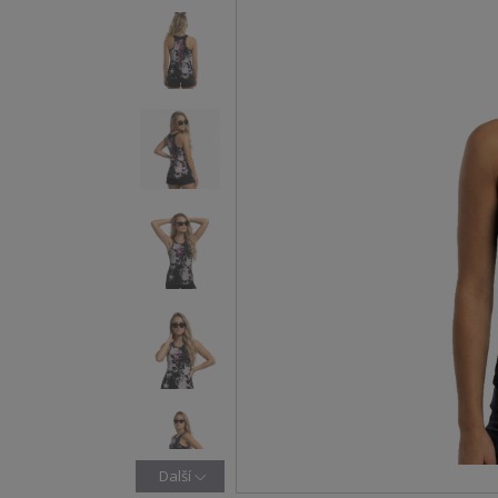
Další