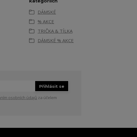
kategoriích
DÁMSKÉ
% AKCE
TRIČKA & TÍLKA
DÁMSKÉ % AKCE
Přihlásit se
ním osobních údajů
za účelem