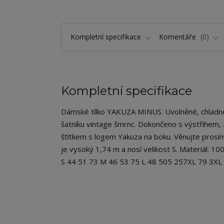
Kompletní specifikace
Komentáře
0
Kompletní specifikace
Dámské tílko YAKUZA MINUS. Uvolněné, chladné a 
šatníku vintage šmrnc. Dokončeno s výstřihem,
štítkem s logem Yakuza na boku. Věnujte prosím
je vysoký 1,74 m a nosí velikost S. Materiál: 1
S 44 51 73 M 46 53 75 L 48 505 257XL 79 3X