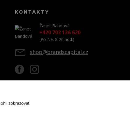
KONTAKTY
Žanet Bandová
+420 702 136 620
(Po-Ne, 8-20 hod.)
shop@brandscapital.cz
ohli zobrazovat