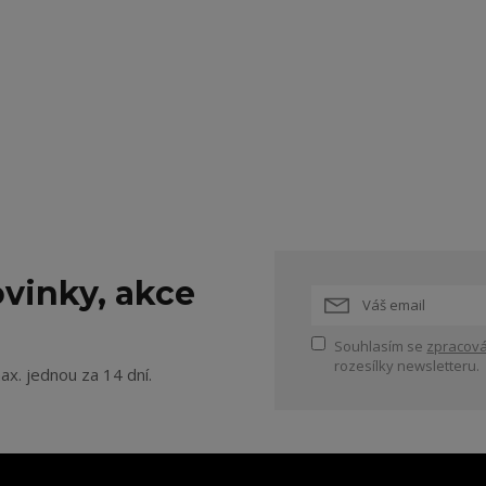
vinky, akce
Souhlasím se
zpracová
rozesílky newsletteru.
ax. jednou za 14 dní.