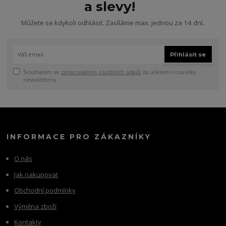
a slevy!
Můžete se kdykoli odhlásit. Zasíláme max. jednou za 14 dní.
Přihlásit se
Souhlasím se
zpracováním osobních údajů
za účelem rozesílky
newsletteru.
INFORMACE PRO ZÁKAZNÍKY
O nás
Jak nakupovat
Obchodní podmínky
Výměna zboží
Kontakty