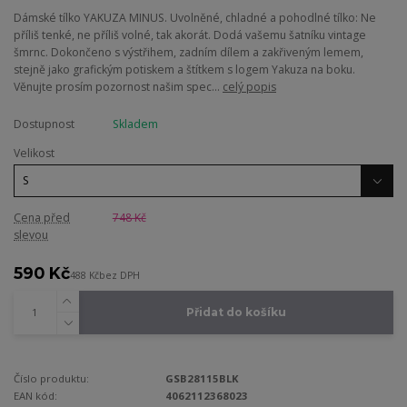
Dámské tílko YAKUZA MINUS. Uvolněné, chladné a pohodlné tílko: Ne
příliš tenké, ne příliš volné, tak akorát. Dodá vašemu šatníku vintage
šmrnc. Dokončeno s výstřihem, zadním dílem a zakřiveným lemem,
stejně jako grafickým potiskem a štítkem s logem Yakuza na boku.
Věnujte prosím pozornost našim spec...
celý popis
Dostupnost
Skladem
Velikost
Cena před
748 Kč
slevou
590 Kč
488 Kč
bez DPH
Přidat do košíku
Číslo produktu:
GSB28115BLK
EAN kód:
4062112368023