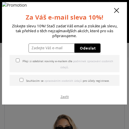
+420 702 136 620
(Po-Ne, 8-20 hod.)
CZK
0
Za Váš e-mail sleva 10%!
0 Kč
Získejte slevu 10%! Stačí zadat Váš email a ziskáte jak slevu,
tak přehled o těch nejzajímavějších akcích, které pro vás
Menu
připravujeme.
Úvod
DÁMSKÉ
TRIČKA & TÍLKA
Yakuza dámské tílko Minus Urban
Odeslat
Tanktop black S
Přeji si odebírat novinky e-mailem dle
podmínek zpracování osobních
údajů
.
Yakuza dámské tílko Minus
Urban Tanktop black S
Souhlasím se
zpracováním osobních údajů
pro účely registrace.
Akce
Zavřít