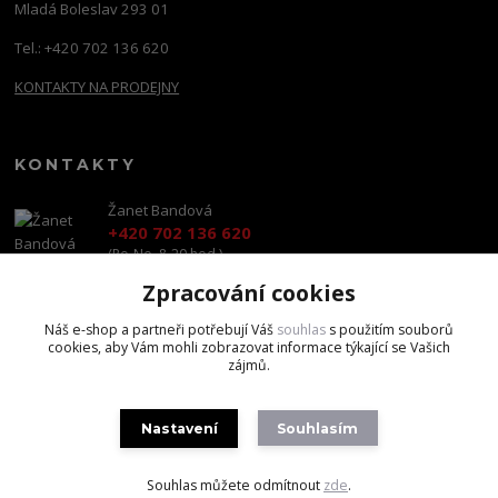
Mladá Boleslav 293 01
Tel.: +420 702 136 620
KONTAKTY NA PRODEJNY
KONTAKTY
Žanet Bandová
+420 702 136 620
(Po-Ne, 8-20 hod.)
Zpracování cookies
shop@brandscapital.cz
Náš e-shop a partneři potřebují Váš
souhlas
s použitím souborů
cookies, aby Vám mohli zobrazovat informace týkající se Vašich
zájmů.
Nastavení
Souhlasím
Copyright 2020 BrandsCapital s.r.o.
Souhlas můžete odmítnout
zde
.