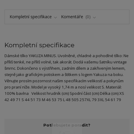
Kompletní specifikace
Komentáře
0
Kompletní specifikace
Dámské tílko YAKUZA MINUS. Uvolněné, chladné a pohodlné tílko: Ne
příliš tenké, ne příliš volné, tak akorát. Dodá vašemu šatníku vintage
šmrnc. Dokončeno s výstřihem, zadním dílem a zakřiveným lemem,
stejně jako grafickým potiskem a štítkem s logem Yakuza na boku.
Věnujte prosím pozornost našim specifikacím velikostí a pokynům
pro praní níže. Model je vysoký 1,74 m a nosí velikost S. Materiál:
100% bavlna Velikost hrudník (cm) Spodní část (cm) Délka (cm) XS
42 49 71 S 44 51 73 M 46 53 75 L 48 505 257XL 79 3XL 54 61 79
Potřebujete poradit?