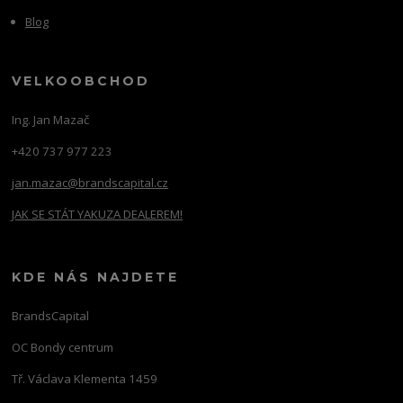
Blog
VELKOOBCHOD
Ing. Jan Mazač
+420 737 977 223
jan.mazac@brandscapital.cz
JAK SE STÁT YAKUZA DEALEREM!
KDE NÁS NAJDETE
BrandsCapital
OC Bondy centrum
Tř. Václava Klementa 1459