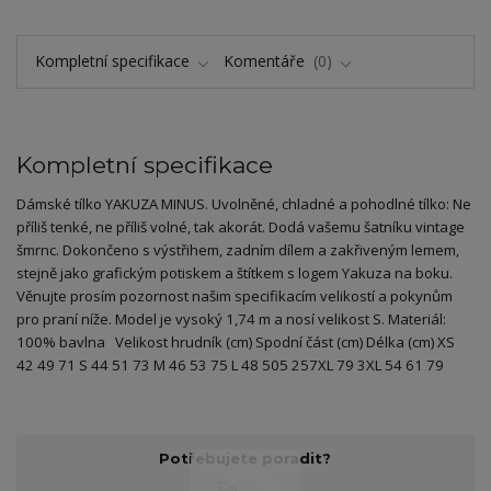
Kompletní specifikace
Komentáře
0
Kompletní specifikace
Dámské tílko YAKUZA MINUS. Uvolněné, chladné a pohodlné tílko: Ne
příliš tenké, ne příliš volné, tak akorát. Dodá vašemu šatníku vintage
šmrnc. Dokončeno s výstřihem, zadním dílem a zakřiveným lemem,
stejně jako grafickým potiskem a štítkem s logem Yakuza na boku.
Věnujte prosím pozornost našim specifikacím velikostí a pokynům
pro praní níže. Model je vysoký 1,74 m a nosí velikost S. Materiál:
100% bavlna Velikost hrudník (cm) Spodní část (cm) Délka (cm) XS
42 49 71 S 44 51 73 M 46 53 75 L 48 505 257XL 79 3XL 54 61 79
Potřebujete poradit?