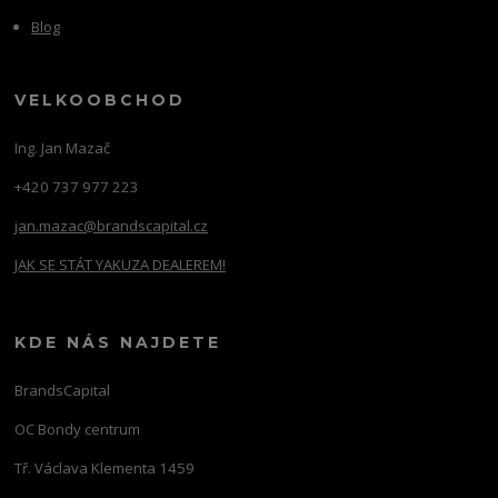
Blog
VELKOOBCHOD
Ing. Jan Mazač
+420 737 977 223
jan.mazac@brandscapital.cz
JAK SE STÁT YAKUZA DEALEREM!
KDE NÁS NAJDETE
BrandsCapital
OC Bondy centrum
Tř. Václava Klementa 1459