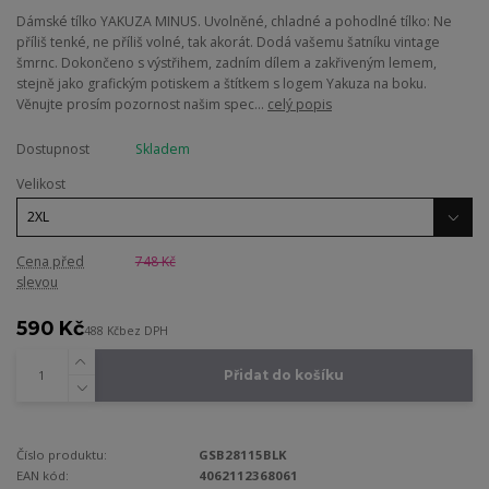
Dámské tílko YAKUZA MINUS. Uvolněné, chladné a pohodlné tílko: Ne
příliš tenké, ne příliš volné, tak akorát. Dodá vašemu šatníku vintage
šmrnc. Dokončeno s výstřihem, zadním dílem a zakřiveným lemem,
stejně jako grafickým potiskem a štítkem s logem Yakuza na boku.
Věnujte prosím pozornost našim spec...
celý popis
Dostupnost
Skladem
Velikost
Cena před
748 Kč
slevou
590 Kč
488 Kč
bez DPH
Přidat do košíku
Číslo produktu:
GSB28115BLK
EAN kód:
4062112368061