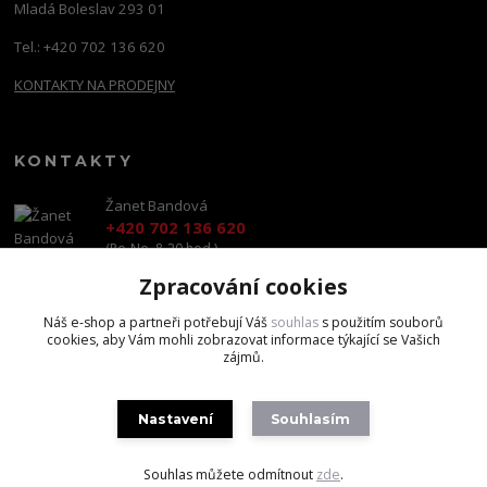
Mladá Boleslav 293 01
Tel.: +420 702 136 620
KONTAKTY NA PRODEJNY
KONTAKTY
Žanet Bandová
+420 702 136 620
(Po-Ne, 8-20 hod.)
Zpracování cookies
shop@brandscapital.cz
Náš e-shop a partneři potřebují Váš
souhlas
s použitím souborů
cookies, aby Vám mohli zobrazovat informace týkající se Vašich
zájmů.
Nastavení
Souhlasím
Copyright 2020 BrandsCapital s.r.o.
Souhlas můžete odmítnout
zde
.