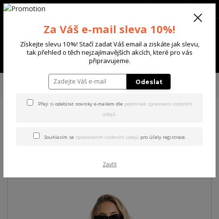
+420 702 136 620
(Po-Ne, 8-20 hod.)
CZK
0
Za Váš e-mail sleva 10%!
0 Kč
Získejte slevu 10%! Stačí zadat Váš email a ziskáte jak slevu,
tak přehled o těch nejzajímavějších akcích, které pro vás
Menu
připravujeme.
Úvod
DÁMSKÉ
TRIČKA & TÍLKA
Yakuza dámské tílko Minus Urban
Odeslat
Tanktop black 2XL
Přeji si odebírat novinky e-mailem dle
podmínek zpracování osobních
údajů
.
Yakuza dámské tílko Minus
Urban Tanktop black 2XL
Souhlasím se
zpracováním osobních údajů
pro účely registrace.
Akce
Zavřít