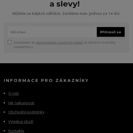
a slevy!
Můžete se kdykoli odhlásit. Zasíláme max. jednou za 14 dní.
Přihlásit se
Souhlasím se
zpracováním osobních údajů
za účelem rozesílky
newsletteru.
INFORMACE PRO ZÁKAZNÍKY
O nás
Jak nakupovat
Obchodní podmínky
Výměna zboží
Kontakty