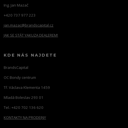
Ing. Jan Mazač
+420 737 977 223
jan.mazac@brandscapital.cz
JAK SE STÁT YAKUZA DEALEREM!
KDE NÁS NAJDETE
BrandsCapital
OC Bondy centrum
Tř. Václava Klementa 1459
Mladá Boleslav 293 01
Tel.: +420 702 136 620
KONTAKTY NA PRODEJNY