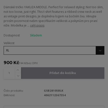
Dámské tričko YAKUZA MIDDLE. Perfect for relaxed styling: Not too slim,
not too loose, just right. This t-shirt features a ribbed crew neck as well
as vintage print designs. Je doplněna logem na bočním švu. Věnujte
prosím pozornost našim specifikacím velikosti a pokynům pro praní
níže. Modelka je ...
celý popis
Dostupnost
Skladem
Velikost
900 Kč
744 Kč
bez DPH
Přidat do košíku
Číslo produktu:
GSB28105BLK
EAN kód:
4062112367354