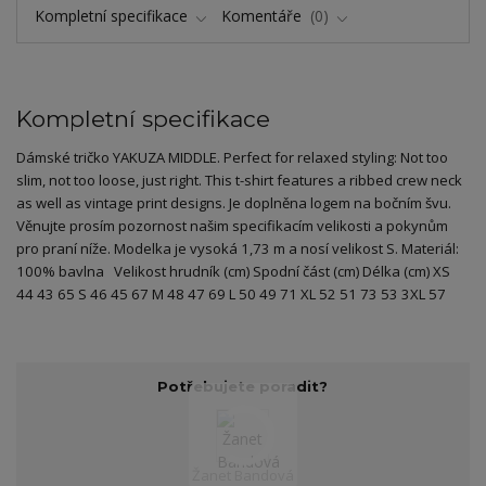
Kompletní specifikace
Komentáře
0
Kompletní specifikace
Dámské tričko YAKUZA MIDDLE. Perfect for relaxed styling: Not too
slim, not too loose, just right. This t-shirt features a ribbed crew neck
as well as vintage print designs. Je doplněna logem na bočním švu.
Věnujte prosím pozornost našim specifikacím velikosti a pokynům
pro praní níže. Modelka je vysoká 1,73 m a nosí velikost S. Materiál:
100% bavlna Velikost hrudník (cm) Spodní část (cm) Délka (cm) XS
44 43 65 S 46 45 67 M 48 47 69 L 50 49 71 XL 52 51 73 53 3XL 57
Potřebujete poradit?
Žanet Bandová