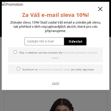
+420 702 136 620
(Po-Ne, 8-20 hod.)
CZK
0
Za Váš e-mail sleva 10%!
0 Kč
Získejte slevu 10%! Stačí zadat Váš email a ziskáte jak slevu,
tak přehled o těch nejzajímavějších akcích, které pro vás
Menu
připravujeme.
Úvod
DÁMSKÉ
TRIČKA & TÍLKA
Yakuza dámské tílko Middle Urban
Odeslat
Crew Neck T-Shirt black XL
Přeji si odebírat novinky e-mailem dle
podmínek zpracování osobních
údajů
.
Yakuza dámské tílko Middle
Urban Crew Neck T-Shirt
Souhlasím se
zpracováním osobních údajů
pro účely registrace.
black XL
Zavřít