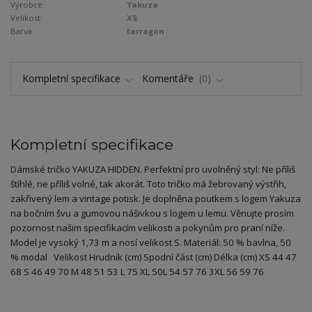
Výrobce:
Yakuza
Velikost:
XS
Barva:
tarragon
Kompletní specifikace
Komentáře
0
Kompletní specifikace
Dámské tričko YAKUZA HIDDEN. Perfektní pro uvolněný styl: Ne příliš
štíhlé, ne příliš volné, tak akorát. Toto tričko má žebrovaný výstřih,
zakřivený lem a vintage potisk. Je doplněna poutkem s logem Yakuza
na bočním švu a gumovou nášivkou s logem u lemu. Věnujte prosím
pozornost našim specifikacím velikosti a pokynům pro praní níže.
Model je vysoký 1,73 m a nosí velikost S. Materiál: 50 % bavlna, 50
% modal Velikost Hrudník (cm) Spodní část (cm) Délka (cm) XS 44 47
68 S 46 49 70 M 48 51 53 L 75 XL 50L 54 57 76 3XL 56 59 76