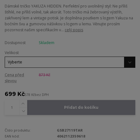
Dámské tričko YAKUZA HIDDEN. Perfektní pro uvolněný styl: Ne příliš
štíhlé, ne příliš volné, tak akorát. Toto tričko má žebrovaný výstřih,
zakřivený lem a vintage potisk. Je doplněna poutkem s logem Yakuza na
bočním švu a gumovou nášivkou s logem u lemu. Věnujte prosím
pozornost našim specifikacím v...
celý popis
Dostupnost
Skladem
Velikost
Cena před
873 Kč
slevou
699 Kč
578 Kč
bez DPH
Přidat do košíku
Číslo produktu:
GSB27119TAR
EAN kód:
4062112359618