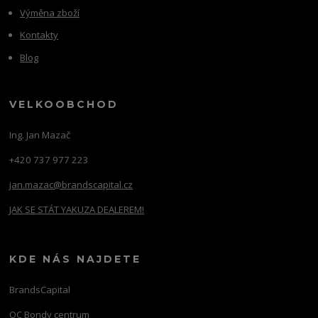
Výměna zboží
Kontakty
Blog
VELKOOBCHOD
Ing. Jan Mazač
+420 737 977 223
jan.mazac@brandscapital.cz
JAK SE STÁT YAKUZA DEALEREM!
KDE NÁS NAJDETE
BrandsCapital
OC Bondy centrum