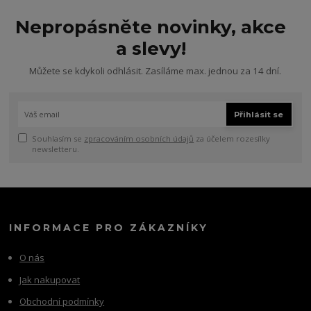
Nepropásněte novinky, akce
a slevy!
Můžete se kdykoli odhlásit. Zasíláme max. jednou za 14 dní.
Přihlásit se
Souhlasím se
zpracováním osobních údajů
za účelem rozesílky
newsletteru.
INFORMACE PRO ZÁKAZNÍKY
O nás
Jak nakupovat
Obchodní podmínky