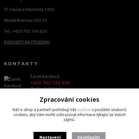
Tř. Václava Klementa 1459
Mladá Boleslav 293 01
Tel.: +420 702 136 620
KONTAKTY NA PRODEJNY
KONTAKTY
Žanet Bandová
+420 702 136 620
(Po-Ne, 8-20 hod.)
Zpracování cookies
shop@brandscapital.cz
Náš e-shop a partneři potřebují Váš
souhlas
s použitím souborů
cookies, aby Vám mohli zobrazovat informace týkající se Vašich
zájmů.
Nastavení
Souhlasím