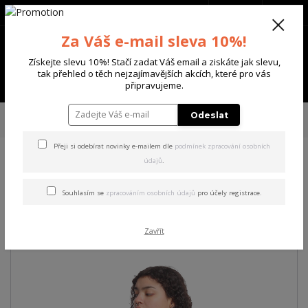
+420 702 136 620
(Po-Ne, 8-20 hod.)
CZK
0
Za Váš e-mail sleva 10%!
0 Kč
Získejte slevu 10%! Stačí zadat Váš email a ziskáte jak slevu,
tak přehled o těch nejzajímavějších akcích, které pro vás
Menu
připravujeme.
Úvod
DÁMSKÉ
TRIČKA & TÍLKA
Yakuza dámské tílko Hidden Curved
Odeslat
Crew Neck T-Shirt
Přeji si odebírat novinky e-mailem dle
podmínek zpracování osobních
údajů
.
Yakuza dámské tílko Hidden
Curved Crew Neck T-Shirt
Souhlasím se
zpracováním osobních údajů
pro účely registrace.
Akce
Zavřít