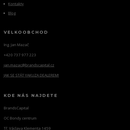
Kontakty
Blog
VELKOOBCHOD
Ing. Jan Mazač
+420 737 977 223
jan.mazac@brandscapital.cz
JAK SE STÁT YAKUZA DEALEREM!
KDE NÁS NAJDETE
BrandsCapital
OC Bondy centrum
Tř. Václava Klementa 1459