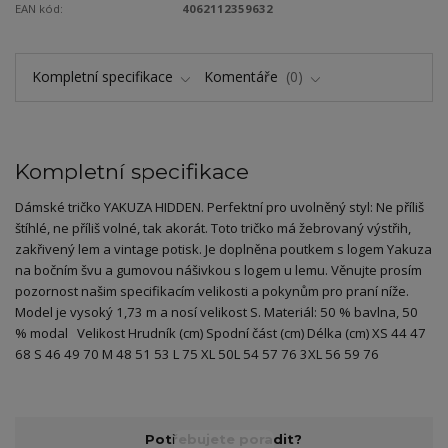
EAN kód:
4062112359632
Kompletní specifikace
Komentáře
0
Kompletní specifikace
Dámské tričko YAKUZA HIDDEN. Perfektní pro uvolněný styl: Ne příliš
štíhlé, ne příliš volné, tak akorát. Toto tričko má žebrovaný výstřih,
zakřivený lem a vintage potisk. Je doplněna poutkem s logem Yakuza
na bočním švu a gumovou nášivkou s logem u lemu. Věnujte prosím
pozornost našim specifikacím velikosti a pokynům pro praní níže.
Model je vysoký 1,73 m a nosí velikost S. Materiál: 50 % bavlna, 50
% modal Velikost Hrudník (cm) Spodní část (cm) Délka (cm) XS 44 47
68 S 46 49 70 M 48 51 53 L 75 XL 50L 54 57 76 3XL 56 59 76
Potřebujete poradit?