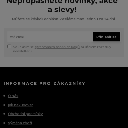
Nepropásněte novinky, akce
a slevy!
Můžete se kdykoli odhlásit. Zasíláme max. jednou za 14 dní.
Přihlásit se
Souhlasím se
zpracováním osobních údajů
za účelem rozesílky
newsletteru.
INFORMACE PRO ZÁKAZNÍKY
O nás
Jak nakupovat
Obchodní podmínky
Výměna zboží