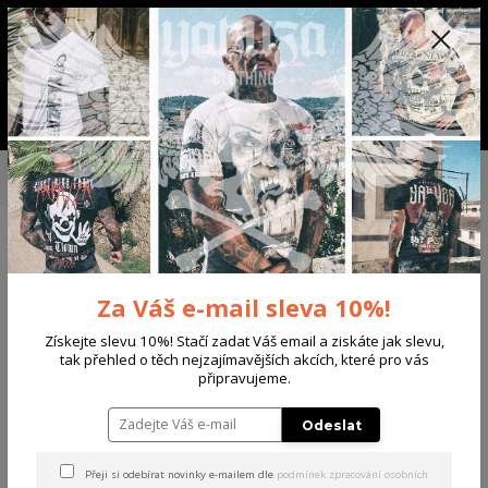
+420 702 136 620
(Po-Ne, 8-20 hod.)
CZK
0
0 Kč
Menu
Úvod
DÁMSKÉ
TRIČKA & TÍLKA
Yakuza dámské tílko Hidden Curved
Crew Neck T-Shirt tarragon M
Yakuza dámské tílko Hidden
Curved Crew Neck T-Shirt
Za Váš e-mail sleva 10%!
tarragon M
Získejte slevu 10%! Stačí zadat Váš email a ziskáte jak slevu,
tak přehled o těch nejzajímavějších akcích, které pro vás
připravujeme.
Akce
Odeslat
Přeji si odebírat novinky e-mailem dle
podmínek zpracování osobních