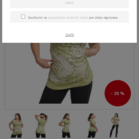
údajů
.
Souhlasím se
zpracováním osobních údajů
pro účely registrace.
Zavřít
- 20 %