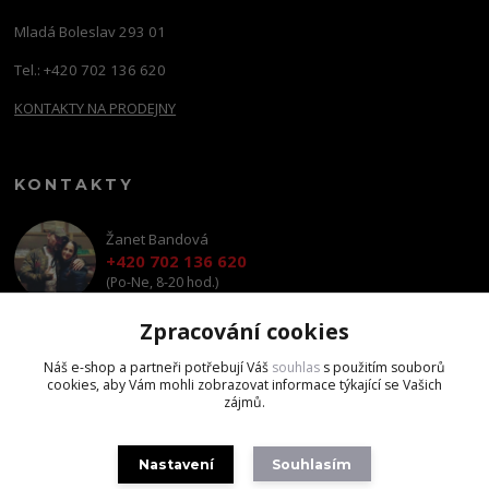
Mladá Boleslav 293 01
Tel.: +420 702 136 620
KONTAKTY NA PRODEJNY
KONTAKTY
Žanet Bandová
+420 702 136 620
(Po-Ne, 8-20 hod.)
Zpracování cookies
shop@brandscapital.cz
Náš e-shop a partneři potřebují Váš
souhlas
s použitím souborů
cookies, aby Vám mohli zobrazovat informace týkající se Vašich
zájmů.
Nastavení
Souhlasím