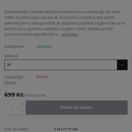
Dámské tričko YAKUZA HIDDEN. Perfektní pro uvolněný styl: Ne příliš
štíhlé, ne příliš volné, tak akorát. Toto tričko má žebrovaný výstřih,
zakřivený lem a vintage potisk. Je doplněna poutkem s logem Yakuza na
bočním švu a gumovou nášivkou s logem u lemu. Věnujte prosím
pozornost našim specifikacím v...
celý popis
Dostupnost
Skladem
Velikost
Cena před
873 Kč
slevou
699 Kč
578 Kč
bez DPH
Přidat do košíku
Číslo produktu:
GSB27119TAR