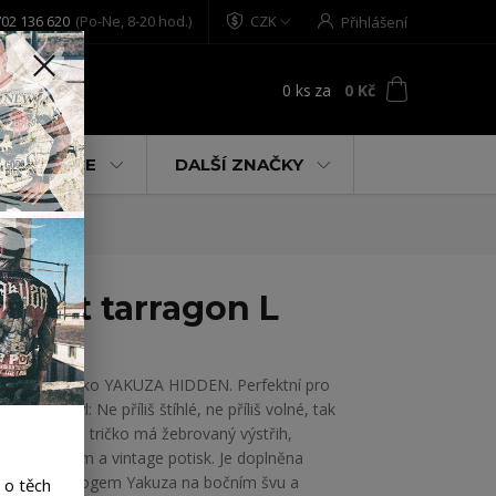
02 136 620
(Po-Ne, 8-20 hod.)
CZK
Přihlášení
0
ks
za
0 Kč
t
% AKCE
DALŠÍ ZNAČKY
Shirt tarragon L
Dámské tričko YAKUZA HIDDEN. Perfektní pro
uvolněný styl: Ne příliš štíhlé, ne příliš volné, tak
akorát. Toto tričko má žebrovaný výstřih,
zakřivený lem a vintage potisk. Je doplněna
poutkem s logem Yakuza na bočním švu a
 o těch