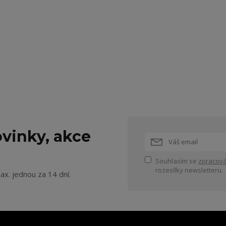
vinky, akce
Souhlasím se
zpracová
rozesílky newsletteru.
ax. jednou za 14 dní.