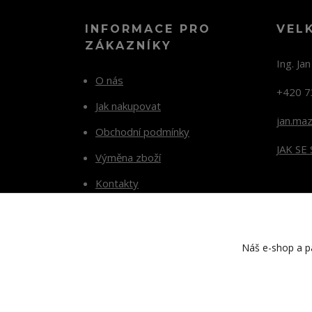
INFORMACE PRO
VEL
ZÁKAZNÍKY
Ing. Ja
O nás
+420 7
Jak nakupovat
jan.ma
Obchodní podmínky
JAK SE
Výměna zboží
Kontakty
Blog
Náš e-shop a pa