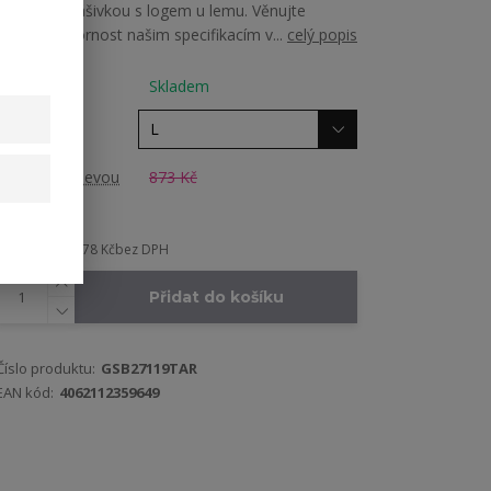
gumovou nášivkou s logem u lemu. Věnujte
prosím pozornost našim specifikacím v...
celý popis
Dostupnost
Skladem
Velikost
Cena před slevou
873 Kč
699 Kč
578 Kč
bez DPH
Přidat do košíku
Číslo produktu:
GSB27119TAR
EAN kód:
4062112359649