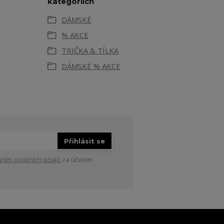
kategoriích
DÁMSKÉ
% AKCE
TRIČKA & TÍLKA
DÁMSKÉ % AKCE
Přihlásit se
ním osobních údajů
za účelem