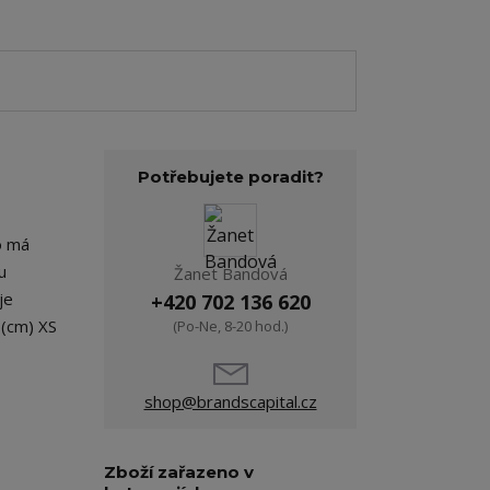
Potřebujete poradit?
ko má
u
Žanet Bandová
je
+420 702 136 620
 (cm) XS
(Po-Ne, 8-20 hod.)
shop@brandscapital.cz
Zboží zařazeno v