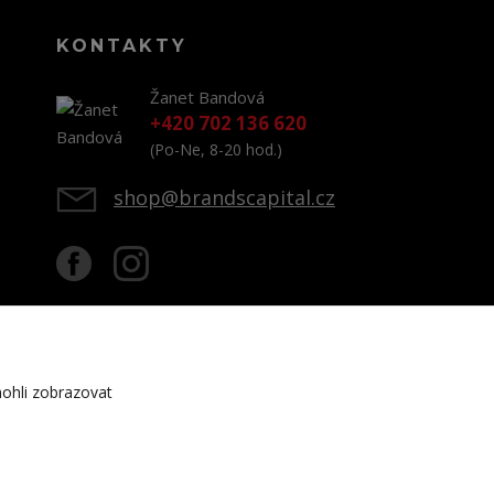
KONTAKTY
Žanet Bandová
+420 702 136 620
(Po-Ne, 8-20 hod.)
shop@brandscapital.cz
ohli zobrazovat