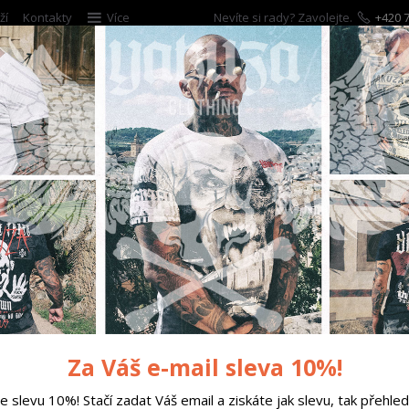
ží
Kontakty
Více
Nevíte si rady? Zavolejte.
+420 7
Hleda
ĚTSKÉ
DOPLŇKY
DÁRKOVÉ POUKAZY
 tílko Hidden Curved Crew Neck T-Shirt tarragon L
 Hidden Curved Crew Neck T-
Za Váš e-mail sleva 10%!
te slevu 10%! Stačí zadat Váš email a ziskáte jak slevu, tak přehled