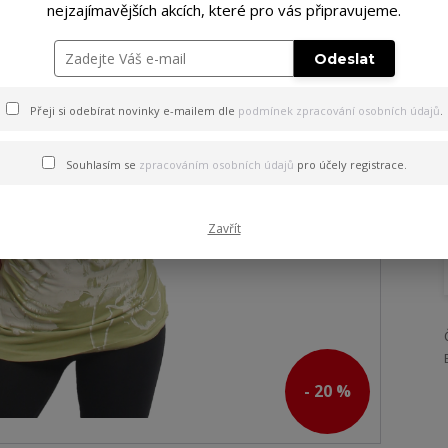
nejzajímavějších akcích, které pro vás připravujeme.
Odeslat
Přeji si odebírat novinky e-mailem dle
podmínek zpracování osobních údajů
.
Souhlasím se
zpracováním osobních údajů
pro účely registrace.
Zavřít
- 20 %