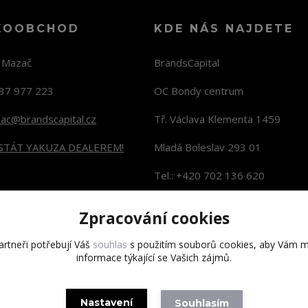
KOOBCHOD
KDE NÁS NAJDETE
n Mazač
BrandsCapital
37 977 223
OC Bondy centrum
zac@brandscapital.cz
Tř. Václava Klementa 1459
 STÁT YAKUZA DEALEREM!
Mladá Boleslav 293 01
Tel.: +420 702 136 620
KONTAKTY NA PRODEJNY
Zpracování cookies
rtneři potřebují Váš
souhlas
s použitím souborů cookies, aby Vám m
informace týkající se Vašich zájmů.
Copyright 2020 BrandsCapital s.r.o.
Nastavení
Souhlasím