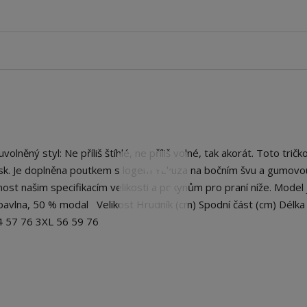
ěný styl: Ne příliš štíhlé, ne příliš volné, tak akorát. Toto trič
tisk. Je doplněna poutkem s logem Yakuza na bočním švu a gumovo
ost našim specifikacím velikosti a pokynům pro praní níže. Model 
% bavlna, 50 % modal Velikost Hrudník (cm) Spodní část (cm) Délka
54 57 76 3XL 56 59 76