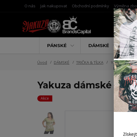
O nás
Jak nakupovat
Obchodní podmínky
Výměna zbo
PÁNSKÉ
DÁMSKÉ
D
Úvod
DÁMSKÉ
TRIČKA & TÍLKA
Yakuza dámské
Yakuza dámské tílko
Akce
Získej