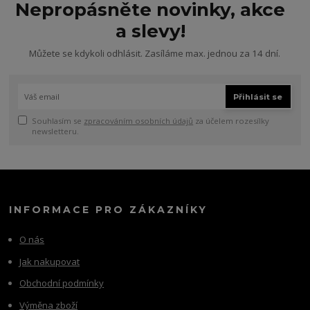
Nepropásněte novinky, akce
a slevy!
Můžete se kdykoli odhlásit. Zasíláme max. jednou za 14 dní.
Přihlásit se
Souhlasím se
zpracováním osobních údajů
za účelem rozesílky
newsletteru.
INFORMACE PRO ZÁKAZNÍKY
O nás
Jak nakupovat
Obchodní podmínky
Výměna zboží