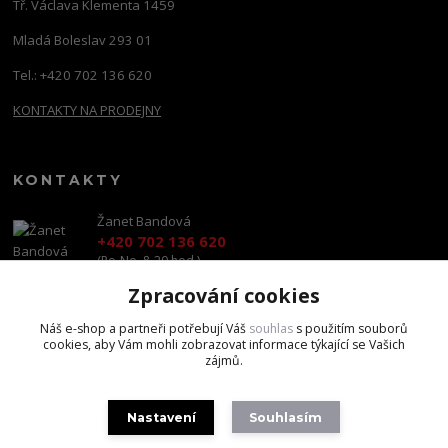
Tř. Václava Klementa 1459
Mladá Boleslav 293 01
Tel.: +420 702 136 620
KONTAKTY NA PRODEJNY
KONTAKTY
Žanet Bandová
+420 702 136 620
(Po-Ne, 8-20 hod.)
Zpracování cookies
shop@brandscapital.cz
Náš e-shop a partneři potřebují Váš
souhlas
s použitím souborů
cookies, aby Vám mohli zobrazovat informace týkající se Vašich
zájmů.
Nastavení
Souhlasím
Copyright 2020 BrandsCapital s.r.o.