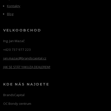
Kontakty
Blog
VELKOOBCHOD
Ing. Jan Mazač
+420 737 977 223
jan.mazac@brandscapital.cz
JAK SE STÁT YAKUZA DEALEREM!
KDE NÁS NAJDETE
BrandsCapital
OC Bondy centrum