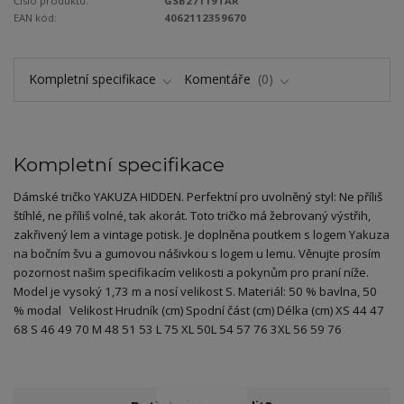
Číslo produktu:
GSB27119TAR
EAN kód:
4062112359670
Kompletní specifikace
Komentáře
0
Kompletní specifikace
Dámské tričko YAKUZA HIDDEN. Perfektní pro uvolněný styl: Ne příliš
štíhlé, ne příliš volné, tak akorát. Toto tričko má žebrovaný výstřih,
zakřivený lem a vintage potisk. Je doplněna poutkem s logem Yakuza
na bočním švu a gumovou nášivkou s logem u lemu. Věnujte prosím
pozornost našim specifikacím velikosti a pokynům pro praní níže.
Model je vysoký 1,73 m a nosí velikost S. Materiál: 50 % bavlna, 50
% modal Velikost Hrudník (cm) Spodní část (cm) Délka (cm) XS 44 47
68 S 46 49 70 M 48 51 53 L 75 XL 50L 54 57 76 3XL 56 59 76