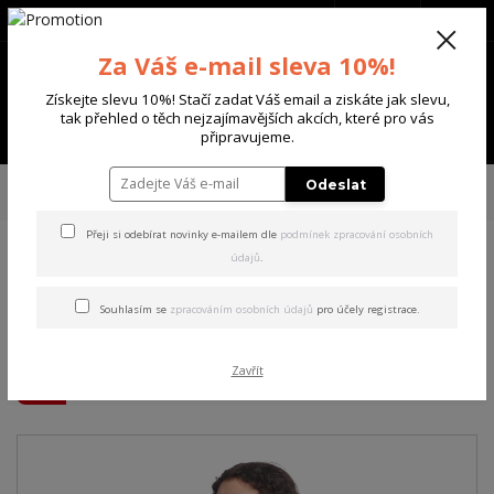
+420 702 136 620
(Po-Ne, 8-20 hod.)
CZK
0
Za Váš e-mail sleva 10%!
0 Kč
Získejte slevu 10%! Stačí zadat Váš email a ziskáte jak slevu,
tak přehled o těch nejzajímavějších akcích, které pro vás
Menu
připravujeme.
Úvod
DÁMSKÉ
TRIČKA & TÍLKA
Yakuza dámské tílko Hidden Curved
Odeslat
Crew Neck T-Shirt tarragon 3XL
Přeji si odebírat novinky e-mailem dle
podmínek zpracování osobních
údajů
.
Yakuza dámské tílko Hidden
Curved Crew Neck T-Shirt
Souhlasím se
zpracováním osobních údajů
pro účely registrace.
tarragon 3XL
Zavřít
Akce