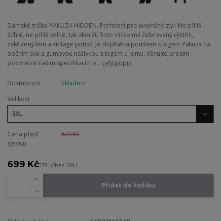
Dámské tričko YAKUZA HIDDEN. Perfektní pro uvolněný styl: Ne příliš
štíhlé, ne příliš volné, tak akorát. Toto tričko má žebrovaný výstřih,
zakřivený lem a vintage potisk. Je doplněna poutkem s logem Yakuza na
bočním švu a gumovou nášivkou s logem u lemu. Věnujte prosím
pozornost našim specifikacím v...
celý popis
Dostupnost
Skladem
Velikost
Cena před
873 Kč
slevou
699 Kč
578 Kč
bez DPH
Přidat do košíku