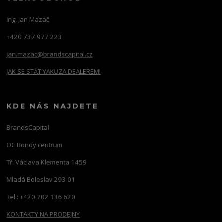
Ing. Jan Mazač
+420 737 977 223
jan.mazac@brandscapital.cz
JAK SE STÁT YAKUZA DEALEREM!
KDE NÁS NAJDETE
BrandsCapital
OC Bondy centrum
Tř. Václava Klementa 1459
Mladá Boleslav 293 01
Tel.: +420 702 136 620
KONTAKTY NA PRODEJNY