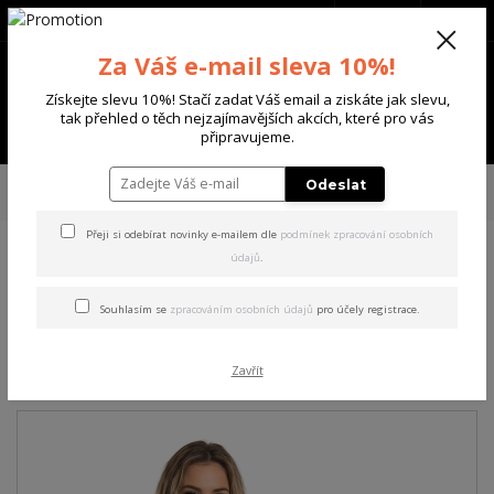
+420 702 136 620
(Po-Ne, 8-20 hod.)
CZK
0
Za Váš e-mail sleva 10%!
0 Kč
Získejte slevu 10%! Stačí zadat Váš email a ziskáte jak slevu,
tak přehled o těch nejzajímavějších akcích, které pro vás
Menu
připravujeme.
Úvod
DÁMSKÉ
TRIČKA & TÍLKA
Yakuza dámské tílko Hidden Curved
Odeslat
Crew Neck T-Shirt black L
Přeji si odebírat novinky e-mailem dle
podmínek zpracování osobních
údajů
.
Yakuza dámské tílko Hidden
Curved Crew Neck T-Shirt
Souhlasím se
zpracováním osobních údajů
pro účely registrace.
black L
Zavřít