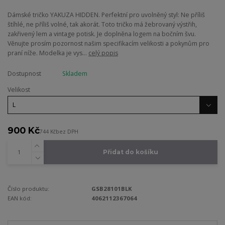
Dámské tričko YAKUZA HIDDEN. Perfektní pro uvolněný styl: Ne příliš
štíhlé, ne příliš volné, tak akorát. Toto tričko má žebrovaný výstřih,
zakřivený lem a vintage potisk. Je doplněna logem na bočním švu.
Věnujte prosím pozornost našim specifikacím velikosti a pokynům pro
praní níže. Modelka je vys...
celý popis
Dostupnost
Skladem
Velikost
900 Kč
744 Kč
bez DPH
Přidat do košíku
Číslo produktu:
GSB28101BLK
EAN kód:
4062112367064