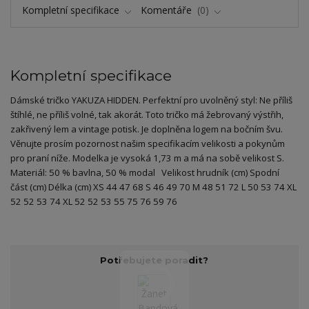
Kompletní specifikace
Komentáře
0
Kompletní specifikace
Dámské tričko YAKUZA HIDDEN. Perfektní pro uvolněný styl: Ne příliš
štíhlé, ne příliš volné, tak akorát. Toto tričko má žebrovaný výstřih,
zakřivený lem a vintage potisk. Je doplněna logem na bočním švu.
Věnujte prosím pozornost našim specifikacím velikosti a pokynům
pro praní níže. Modelka je vysoká 1,73 m a má na sobě velikost S.
Materiál: 50 % bavlna, 50 % modal Velikost hrudník (cm) Spodní
část (cm) Délka (cm) XS 44 47 68 S 46 49 70 M 48 51 72 L 50 53 74 XL
52 52 53 74 XL 52 52 53 55 75 76 59 76
Potřebujete poradit?