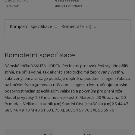
Číslo produktu:
GSB27119BLK
EAN kód:
4062112359601
Kompletní specifikace
Komentáře
0
Kompletní specifikace
Dámské tričko YAKUZA HIDDEN. Perfektní pro uvolněný styl: Ne příliš
štíhlé, ne příliš volné, tak akorát. Toto tričko má žebrovaný výstřih,
zakřivený lem a vintage potisk. Je doplněna poutkem s logem Yakuza
na bočním švu a gumovou nášivkou s logem u lemu. Věnujte prosím
pozornost našim specifikacím velikosti a pokynům pro praní níže.
Model je vysoký 1,73 m a nosí velikost S. Materiál: 50 % bavlna, 50
% modal Velikost Hrudník (cm) Spodní část (cm) Délka (cm) XS 44 47
68 S 46 49 70 M 48 51 53 L 75 XL 50L 54 57 76 3XL 56 59 76