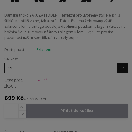
Dámské tričko YAKUZA HIDDEN. Perfektní pro uvolněný styl: Ne příliš
štíhlé, ne příliš volné, tak akorát. Toto tričko má žebrovaný výstřih,
zakřivený lem a vintage potisk. Je doplněna poutkem s logem Yakuza na
bočním švu a gumovou nášivkou s logem u lemu. Věnujte prosím
pozornost našim specifikacím v...
celý popis
Dostupnost
Skladem
Velikost
Cena před
873 Kč
slevou
699 Kč
578 Kč
bez DPH
Přidat do košíku