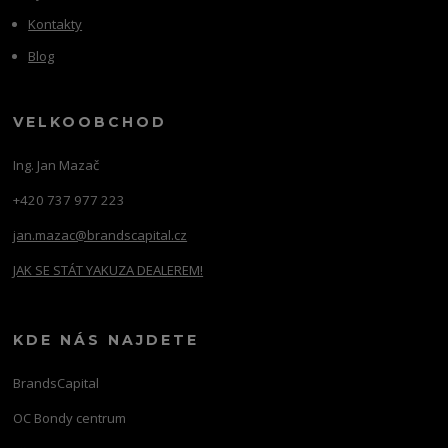
Kontakty
Blog
VELKOOBCHOD
Ing. Jan Mazač
+420 737 977 223
jan.mazac@brandscapital.cz
JAK SE STÁT YAKUZA DEALEREM!
KDE NÁS NAJDETE
BrandsCapital
OC Bondy centrum