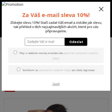
+420 702 136 620
(Po-Ne, 8-20 hod.)
CZK
0
Za Váš e-mail sleva 10%!
0 Kč
Získejte slevu 10%! Stačí zadat Váš email a ziskáte jak slevu,
tak přehled o těch nejzajímavějších akcích, které pro vás
Menu
připravujeme.
Úvod
DÁMSKÉ
TRIČKA & TÍLKA
Yakuza dámské tílko Hidden Curved
Odeslat
Crew Neck T-Shirt black 3XL
Přeji si odebírat novinky e-mailem dle
podmínek zpracování osobních
údajů
.
Yakuza dámské tílko Hidden
Curved Crew Neck T-Shirt
Souhlasím se
zpracováním osobních údajů
pro účely registrace.
black 3XL
Zavřít
Akce