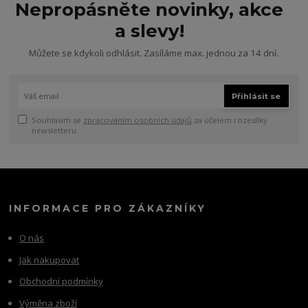
Nepropásněte novinky, akce
a slevy!
Můžete se kdykoli odhlásit. Zasíláme max. jednou za 14 dní.
Přihlásit se
Souhlasím se
zpracováním osobních údajů
za účelem rozesílky
newsletteru.
INFORMACE PRO ZÁKAZNÍKY
O nás
Jak nakupovat
Obchodní podmínky
Výměna zboží