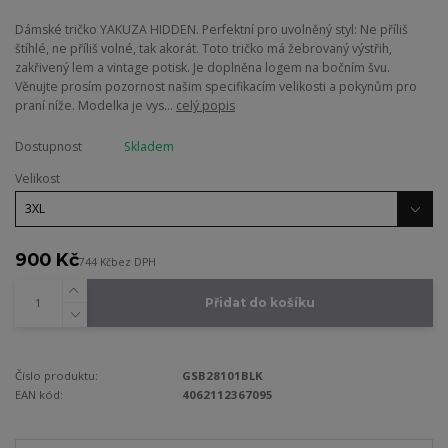
Dámské tričko YAKUZA HIDDEN. Perfektní pro uvolněný styl: Ne příliš
štíhlé, ne příliš volné, tak akorát. Toto tričko má žebrovaný výstřih,
zakřivený lem a vintage potisk. Je doplněna logem na bočním švu.
Věnujte prosím pozornost našim specifikacím velikosti a pokynům pro
praní níže. Modelka je vys...
celý popis
Dostupnost
Skladem
Velikost
900 Kč
744 Kč
bez DPH
Přidat do košíku
Číslo produktu:
GSB28101BLK
EAN kód:
4062112367095