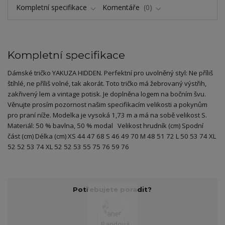
Kompletní specifikace
Komentáře
0
Kompletní specifikace
Dámské tričko YAKUZA HIDDEN. Perfektní pro uvolněný styl: Ne příliš
štíhlé, ne příliš volné, tak akorát. Toto tričko má žebrovaný výstřih,
zakřivený lem a vintage potisk. Je doplněna logem na bočním švu.
Věnujte prosím pozornost našim specifikacím velikosti a pokynům
pro praní níže. Modelka je vysoká 1,73 m a má na sobě velikost S.
Materiál: 50 % bavlna, 50 % modal Velikost hrudník (cm) Spodní
část (cm) Délka (cm) XS 44 47 68 S 46 49 70 M 48 51 72 L 50 53 74 XL
52 52 53 74 XL 52 52 53 55 75 76 59 76
Potřebujete poradit?