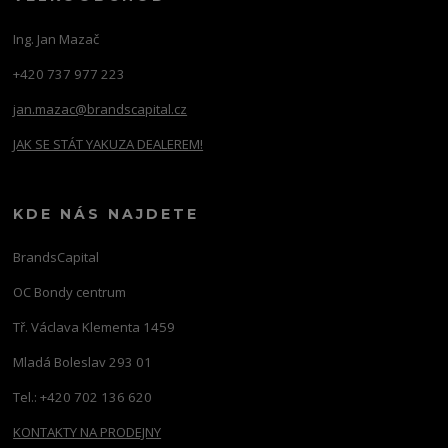
Ing. Jan Mazač
+420 737 977 223
jan.mazac@brandscapital.cz
JAK SE STÁT YAKUZA DEALEREM!
KDE NÁS NAJDETE
BrandsCapital
OC Bondy centrum
Tř. Václava Klementa 1459
Mladá Boleslav 293 01
Tel.: +420 702 136 620
KONTAKTY NA PRODEJNY