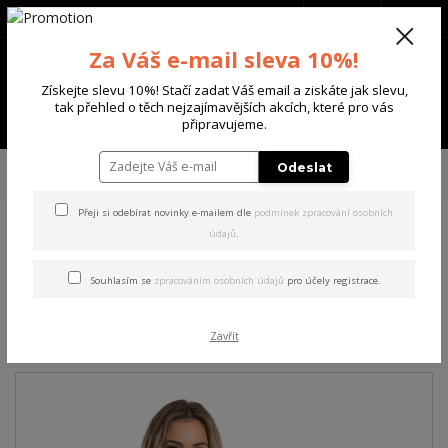
+420 702 136 620
(Po-Ne, 8-20 hod.)
CZK
0
Za Váš e-mail sleva 10%!
0 Kč
Získejte slevu 10%! Stačí zadat Váš email a ziskáte jak slevu,
tak přehled o těch nejzajímavějších akcích, které pro vás
Menu
připravujeme.
Úvod
DÁMSKÉ
TRIČKA & TÍLKA
Yakuza dámské tílko Hidden Curved
Odeslat
Crew Neck T-Shirt black 3XL
Přeji si odebírat novinky e-mailem dle
podmínek zpracování osobních
údajů
.
Yakuza dámské tílko Hidden
Curved Crew Neck T-Shirt
Souhlasím se
zpracováním osobních údajů
pro účely registrace.
black 3XL
Zavřít