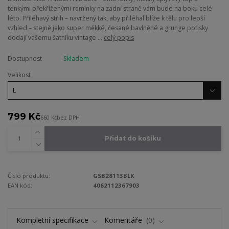
tenkými překříženými ramínky na zadní straně vám bude na boku celé
léto. Přiléhavý střih – navržený tak, aby přiléhal blíže k tělu pro lepší
vzhled – stejně jako super měkké, česané bavlněné a grunge potisky
dodají vašemu šatníku vintage ...
celý popis
Dostupnost
Skladem
Velikost
799 Kč
660 Kč
bez DPH
Přidat do košíku
Číslo produktu:
GSB28113BLK
EAN kód:
4062112367903
Kompletní specifikace
Komentáře
0