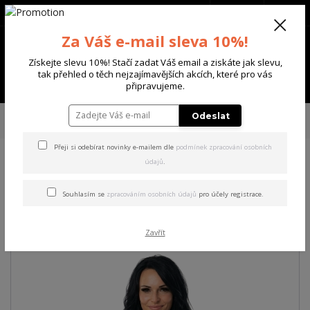
+420 702 136 620
(Po-Ne, 8-20 hod.)
CZK
0
Za Váš e-mail sleva 10%!
0 Kč
Získejte slevu 10%! Stačí zadat Váš email a ziskáte jak slevu,
tak přehled o těch nejzajímavějších akcích, které pro vás
Menu
připravujeme.
Úvod
DÁMSKÉ
TRIČKA & TÍLKA
Yakuza dámské tílko Hidden Cami
Odeslat
Top black L
Přeji si odebírat novinky e-mailem dle
podmínek zpracování osobních
údajů
.
Yakuza dámské tílko Hidden
Cami Top black L
Souhlasím se
zpracováním osobních údajů
pro účely registrace.
Zavřít