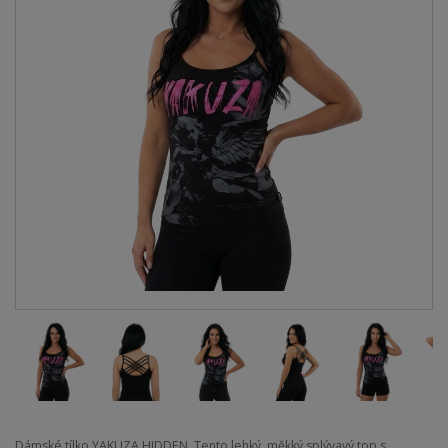
Dámské tílko YAKUZA HIDDEN. Tento lehký, měkký splývavý top s