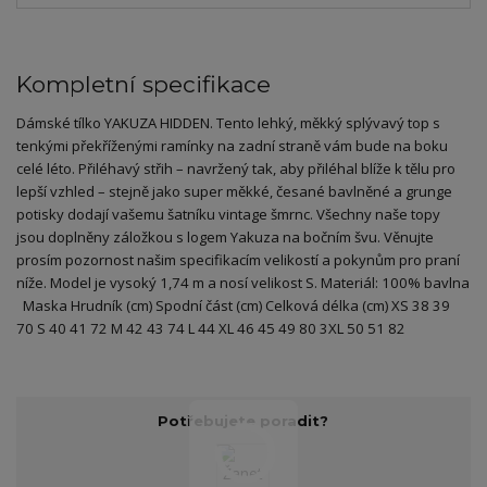
Kompletní specifikace
Dámské tílko YAKUZA HIDDEN. Tento lehký, měkký splývavý top s
tenkými překříženými ramínky na zadní straně vám bude na boku
celé léto. Přiléhavý střih – navržený tak, aby přiléhal blíže k tělu pro
lepší vzhled – stejně jako super měkké, česané bavlněné a grunge
potisky dodají vašemu šatníku vintage šmrnc. Všechny naše topy
jsou doplněny záložkou s logem Yakuza na bočním švu. Věnujte
prosím pozornost našim specifikacím velikostí a pokynům pro praní
níže. Model je vysoký 1,74 m a nosí velikost S. Materiál: 100% bavlna
Maska Hrudník (cm) Spodní část (cm) Celková délka (cm) XS 38 39
70 S 40 41 72 M 42 43 74 L 44 XL 46 45 49 80 3XL 50 51 82
Potřebujete poradit?