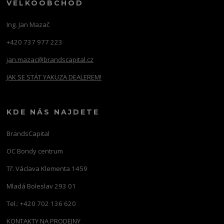
VELKOOBCHOD
Ing. Jan Mazač
+420 737 977 223
jan.mazac@brandscapital.cz
JAK SE STÁT YAKUZA DEALEREM!
KDE NÁS NAJDETE
BrandsCapital
OC Bondy centrum
Tř. Václava Klementa 1459
Mladá Boleslav 293 01
Tel.: +420 702 136 620
KONTAKTY NA PRODEJNY