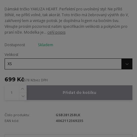
Dámské tričko YAKUZA HEART. Perfektní pro uvolněný styl: Ne příliš
štíhlé, ne příliš volné, tak akorát. Toto tričko má žebrovaný výstřih do V,
zakřivený lem a vintage potisk. Je doplněna logem na bočním švu.
Věnujte prosím pozornost našim specifikacím velikosti a pokynům pro
praní níže. Modelka je...
celý popis
Dostupnost
Skladem
Velikost
699 Kč
578 Kč
bez DPH
Přidat do košíku
Číslo produktu:
GSB28125BLK
EAN kód:
4062112369235