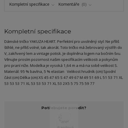
Kompletní specifikace
Komentáře
0
Kompletní specifikace
Dámské tričko YAKUZA HEART. Perfektní pro uvolněný styl: Ne příliš
štíhlé, ne příliš volné, tak akorát. Toto tričko má žebrovaný výstřih do
V, zakřivený lem a vintage potisk. Je doplněna logem na bočním švu.
Věnujte prosím pozornost našim specifikacím velikosti a pokynům
pro praní níže. Modelka je vysoká 1,64 m a má na sobě velikost S.
Materiál: 95 % bavlna, 5 % elastan Velikost hrudník (cm) Spodní
část (cm) Délka (cm) XS 45 47 65 S 47 49 67 M 49 51 69 L 51 53 71 XL
53 53 53 71 XL 53 53 53 71 XL 53 2X5 5 75 75 59 77
Potřebujete poradit?