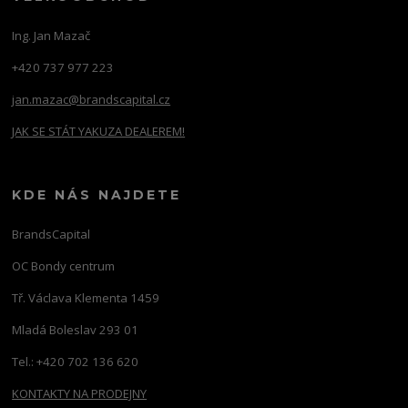
Ing. Jan Mazač
+420 737 977 223
jan.mazac@brandscapital.cz
JAK SE STÁT YAKUZA DEALEREM!
KDE NÁS NAJDETE
BrandsCapital
OC Bondy centrum
Tř. Václava Klementa 1459
Mladá Boleslav 293 01
Tel.: +420 702 136 620
KONTAKTY NA PRODEJNY