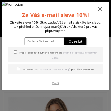
+420 702 136 620
(Po-Ne, 8-20 hod.)
CZK
0
Za Váš e-mail sleva 10%!
0 Kč
Získejte slevu 10%! Stačí zadat Váš email a ziskáte jak slevu,
tak přehled o těch nejzajímavějších akcích, které pro vás
Menu
připravujeme.
Úvod
DÁMSKÉ
TRIČKA & TÍLKA
Yakuza dámské tílko Heart Curved V
Odeslat
Neck Basic T-Shirt black XS
Přeji si odebírat novinky e-mailem dle
podmínek zpracování osobních
údajů
.
Yakuza dámské tílko Heart
Curved V Neck Basic T-Shirt
Souhlasím se
zpracováním osobních údajů
pro účely registrace.
black XS
Zavřít