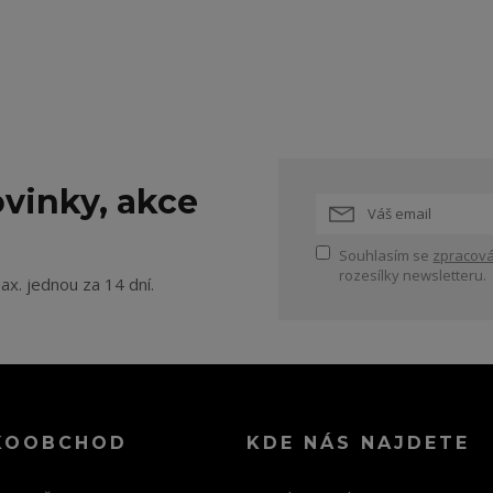
vinky, akce
Souhlasím se
zpracová
rozesílky newsletteru.
ax. jednou za 14 dní.
KOOBCHOD
KDE NÁS NAJDETE