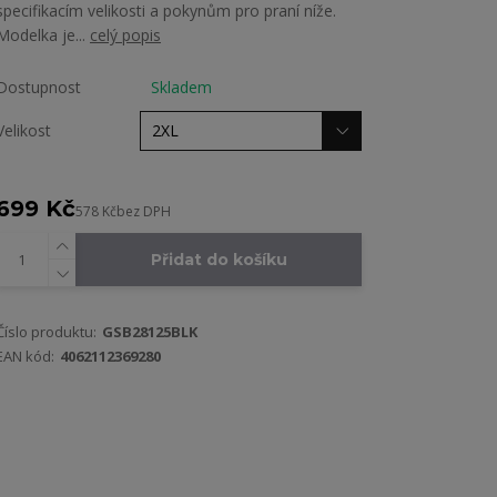
specifikacím velikosti a pokynům pro praní níže.
Modelka je...
celý popis
Dostupnost
Skladem
Velikost
699 Kč
578 Kč
bez DPH
Přidat do košíku
Číslo produktu:
GSB28125BLK
EAN kód:
4062112369280