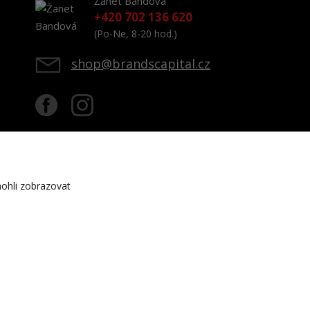
Žanet Bandová
+420 702 136 620
(Po-Ne, 8-20 hod.)
shop@brandscapital.cz
ohli zobrazovat