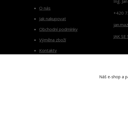
Ing. Ja
O nás
+420 7
Jak nakupovat
jan.ma
Obchodní podmínky
JAK SE
Výměna zboží
Kontakty
Blog
Náš e-shop a pa