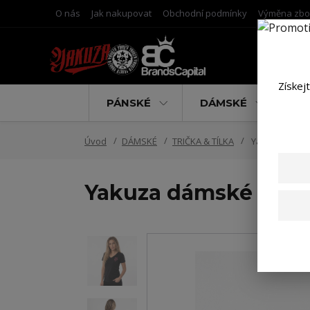
O nás
Jak nakupovat
Obchodní podmínky
Výměna zbo
Získej
PÁNSKÉ
DÁMSKÉ
D
Úvod
DÁMSKÉ
TRIČKA & TÍLKA
Yakuza dámské 
Yakuza dámské tílko 