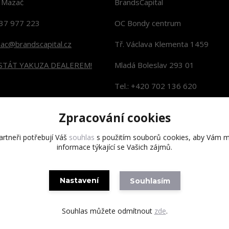
n Mazač
BrandsCapital
37 977 223
OC Bondy centrum
zac@brandscapital.cz
Tř. Václava Klementa 1459
 STÁT YAKUZA DEALEREM!
Mladá Boleslav 293 01
Tel.: +420 702 136 620
KONTAKTY NA PRODEJNY
Zpracování cookies
rtneři potřebují Váš
souhlas
s použitím souborů cookies, aby Vám m
informace týkající se Vašich zájmů.
Copyright 2020 BrandsCapital s.r.o.
Nastavení
Souhlasím
Souhlas můžete odmítnout
zde
.