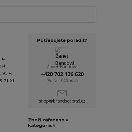
Potřebujete poradit?
 má
ost
Žanet Bandová
l: 95 %
+420 702 136 620
53 71 XL
(Po-Ne, 8-20 hod.)
shop@brandscapital.cz
Zboží zařazeno v
kategoriích