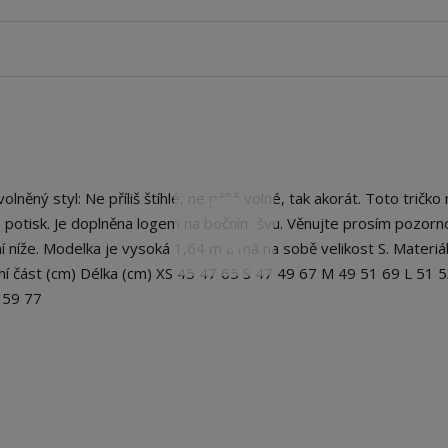
ný styl: Ne příliš štíhlé, ne příliš volné, tak akorát. Toto tričko
e potisk. Je doplněna logem na bočním švu. Věnujte prosím pozorn
í níže. Modelka je vysoká 1,64 m a má na sobě velikost S. Materiá
ní část (cm) Délka (cm) XS 45 47 65 S 47 49 67 M 49 51 69 L 51 
5 59 77