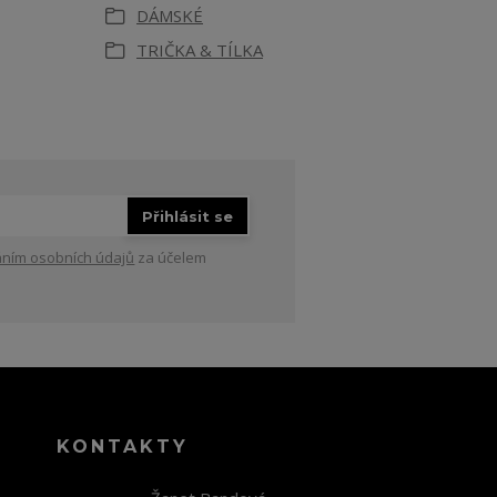
DÁMSKÉ
TRIČKA & TÍLKA
Přihlásit se
ním osobních údajů
za účelem
KONTAKTY