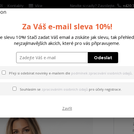
ží
Kontakty
Více
Nevíte si rady? Zavolejte.
+420 7
Za Váš e-mail sleva 10%!
Hleda
te slevu 10%! Stačí zadat Váš email a ziskáte jak slevu, tak přehled
nejzajímavějších akcích, které pro vás připravujeme.
ĚTSKÉ
DOPLŇKY
DÁRKOVÉ POUKAZY
Odeslat
tílko Heart Curved V Neck Basic T-Shirt black 2XL
Přeji si odebírat novinky e-mailem dle
podmínek zpracování osobních údajů
.
Heart Curved V Neck Basic T
Souhlasím se
zpracováním osobních údajů
pro účely registrace.
Zavřít