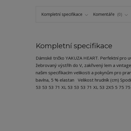
Kompletní specifikace
Komentáře
0
Kompletní specifikace
Dámské tričko YAKUZA HEART. Perfektní pro uvolně
žebrovaný výstřih do V, zakřivený lem a vintag
našim specifikacím velikosti a pokynům pro pran
bavlna, 5 % elastan Velikost hrudník (cm) Spod
53 53 53 71 XL 53 53 53 71 XL 53 2X5 5 75 7