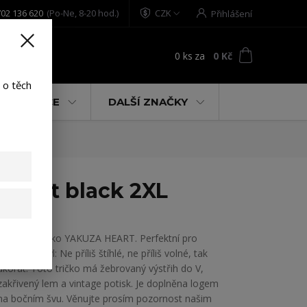
02 136 620
(Po-Ne, 8-20 hod.)
CZK
Přihlášení
0
ks
za
0 Kč
t
 o těch
% AKCE
DALŠÍ ZNAČKY
-Shirt black 2XL
Dámské tričko YAKUZA HEART. Perfektní pro
uvolněný styl: Ne příliš štíhlé, ne příliš volné, tak
akorát. Toto tričko má žebrovaný výstřih do V,
zakřivený lem a vintage potisk. Je doplněna logem
na bočním švu. Věnujte prosím pozornost našim