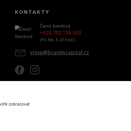
KONTAKTY
Žanet Bandová
+420 702 136 620
(Po-Ne, 8-20 hod.)
shop@brandscapital.cz
ohli zobrazovat