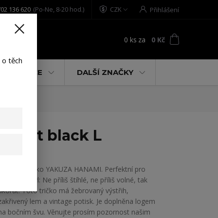
02 136 620
(Po-Ne, 8-20 hod.)
CZK
Přihlášení
0
ks
za
0 Kč
t
 o těch
% AKCE
DALŠÍ ZNAČKY
Shirt black L
Dámské tričko YAKUZA HANAMI. Perfektní pro
uvolněný styl: Ne příliš štíhlé, ne příliš volné, tak
akorát. Toto tričko má žebrovaný výstřih,
zakřivený lem a vintage potisk. Je doplněna logem
na bočním švu. Věnujte prosím pozornost našim