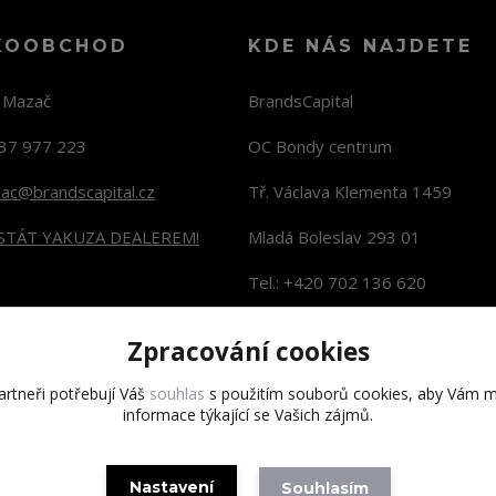
KOOBCHOD
KDE NÁS NAJDETE
n Mazač
BrandsCapital
37 977 223
OC Bondy centrum
zac@brandscapital.cz
Tř. Václava Klementa 1459
 STÁT YAKUZA DEALEREM!
Mladá Boleslav 293 01
Tel.: +420 702 136 620
KONTAKTY NA PRODEJNY
Zpracování cookies
rtneři potřebují Váš
souhlas
s použitím souborů cookies, aby Vám m
informace týkající se Vašich zájmů.
Copyright 2020 BrandsCapital s.r.o.
Nastavení
Souhlasím