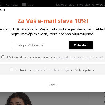
ží
Kontakty
Více
Nevíte si rady? Zavolejte.
+420 7
Za Váš e-mail sleva 10%!
Hleda
te slevu 10%! Stačí zadat Váš email a ziskáte jak slevu, tak přehled
nejzajímavějších akcích, které pro vás připravujeme.
ĚTSKÉ
DOPLŇKY
DÁRKOVÉ POUKAZY
Odeslat
 tílko Hanami Curved Crew Neck T-Shirt black L
Přeji si odebírat novinky e-mailem dle
podmínek zpracování osobních údajů
.
 Hanami Curved Crew Neck T-
Souhlasím se
zpracováním osobních údajů
pro účely registrace.
Zavřít