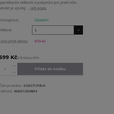
specifikacím velikosti a pokynům pro praní níže.
Model je vysoký ...
celý popis
Dostupnost
Skladem
Velikost
Cena před slevou
873 Kč
699 Kč
578 Kč
bez DPH
Přidat do košíku
Číslo produktu:
GSB27121BLK
EAN kód:
4062112359854