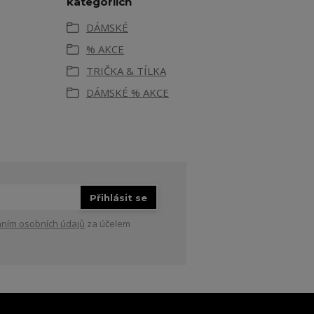
kategoriích
DÁMSKÉ
% AKCE
TRIČKA & TÍLKA
DÁMSKÉ % AKCE
Přihlásit se
ním osobních údajů
za účelem