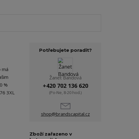
Potřebujete poradit?
ko má
ašim
Žanet Bandová
50 %
+420 702 136 620
 76 3XL
(Po-Ne, 8-20 hod.)
shop@brandscapital.cz
Zboží zařazeno v