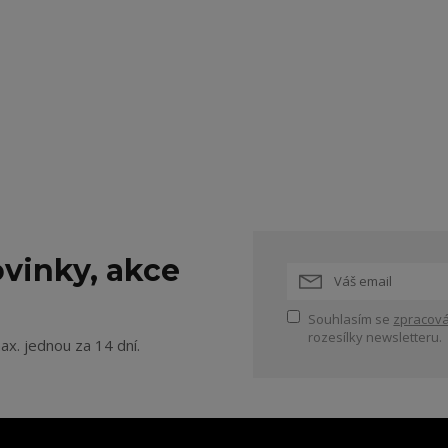
vinky, akce
Souhlasím se
zpracová
rozesílky newsletteru.
ax. jednou za 14 dní.