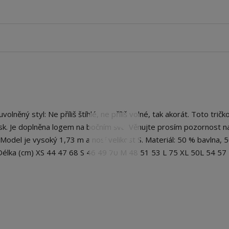
ěný styl: Ne příliš štíhlé, ne příliš volné, tak akorát. Toto trič
isk. Je doplněna logem na bočním švu. Věnujte prosím pozornost n
 Model je vysoký 1,73 m a nosí velikost S. Materiál: 50 % bavlna, 
Délka (cm) XS 44 47 68 S 46 49 70 M 48 51 53 L 75 XL 50L 54 57