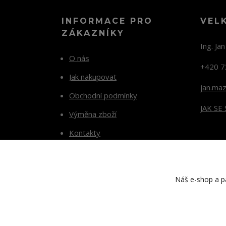
INFORMACE PRO
VEL
ZÁKAZNÍKY
Ing. Ja
O nás
+420 7
Jak nakupovat
jan.ma
Obchodní podmínky
JAK SE
Výměna zboží
Kontakty
Blog
Náš e-shop a pa