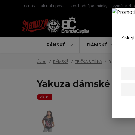
O nás
Jak nakupovat
Obchodní podmínky
Výměna zbo
Získej
PÁNSKÉ
DÁMSKÉ
D
Úvod
DÁMSKÉ
TRIČKA & TÍLKA
Yakuza dámské
Yakuza dámské tílko
Akce