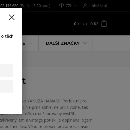
02 136 620
(Po-Ne, 8-20 hod.)
CZK
Přihlášení
0
ks
za
0 Kč
t
 o těch
% AKCE
DALŠÍ ZNAČKY
-Shirt
Dámské tričko YAKUZA HANAMI. Perfektní pro
uvolněný styl: Ne příliš štíhlé, ne příliš volné, tak
akorát. Toto tričko má žebrovaný výstřih,
zakřivený lem a vintage potisk. Je doplněna logem
na bočním švu. Věnujte prosím pozornost našim