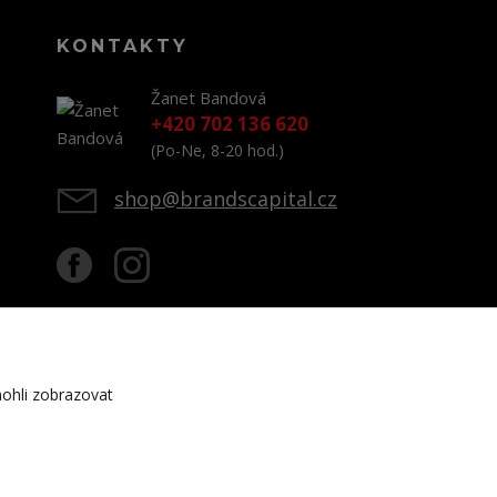
KONTAKTY
Žanet Bandová
+420 702 136 620
(Po-Ne, 8-20 hod.)
shop@brandscapital.cz
ohli zobrazovat