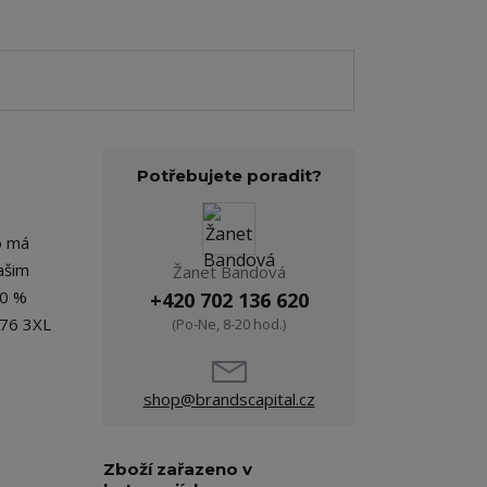
Potřebujete poradit?
ko má
ašim
Žanet Bandová
50 %
+420 702 136 620
 76 3XL
(Po-Ne, 8-20 hod.)
shop@brandscapital.cz
Zboží zařazeno v