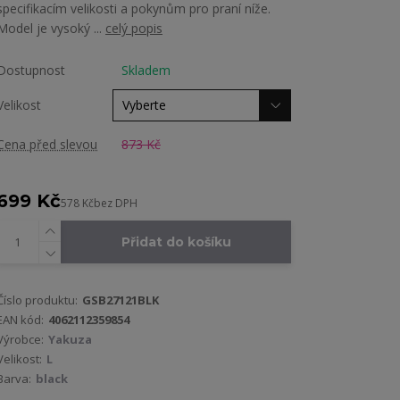
specifikacím velikosti a pokynům pro praní níže.
Model je vysoký ...
celý popis
Dostupnost
Skladem
Velikost
Cena před slevou
873 Kč
699 Kč
578 Kč
bez DPH
Přidat do košíku
Číslo produktu:
GSB27121BLK
EAN kód:
4062112359854
Výrobce:
Yakuza
Velikost:
L
Barva:
black