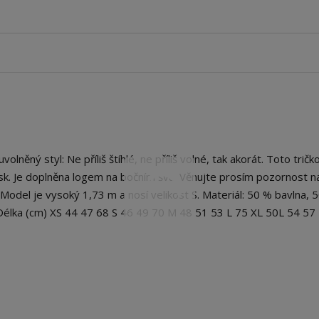
ěný styl: Ne příliš štíhlé, ne příliš volné, tak akorát. Toto trič
isk. Je doplněna logem na bočním švu. Věnujte prosím pozornost n
 Model je vysoký 1,73 m a nosí velikost S. Materiál: 50 % bavlna, 
Délka (cm) XS 44 47 68 S 46 49 70 M 48 51 53 L 75 XL 50L 54 57