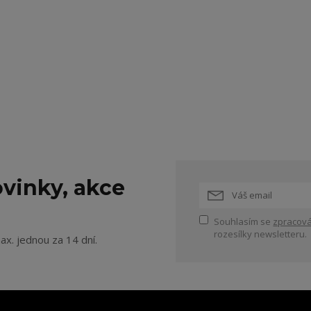
vinky, akce
Souhlasím se
zpracová
rozesílky newsletteru.
ax. jednou za 14 dní.