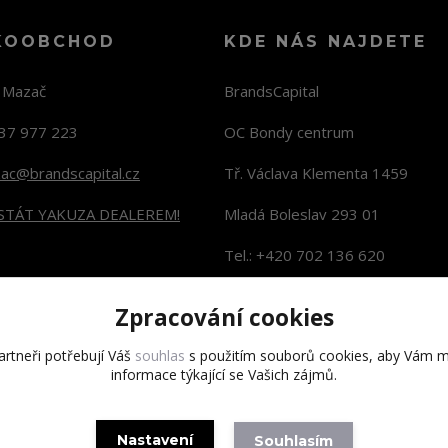
KOOBCHOD
KDE NÁS NAJDETE
n Mazač
BrandsCapital
37 977 223
OC Bondy centrum
zac@brandscapital.cz
Tř. Václava Klementa 1459
 STÁT YAKUZA DEALEREM!
Mladá Boleslav 293 01
Tel.: +420 702 136 620
KONTAKTY NA PRODEJNY
Zpracování cookies
rtneři potřebují Váš
souhlas
s použitím souborů cookies, aby Vám m
informace týkající se Vašich zájmů.
Copyright 2020 BrandsCapital s.r.o.
Nastavení
Souhlasím