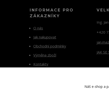
INFORMACE PRO
VEL
ZÁKAZNÍKY
Ing. Ja
O nás
+420 7
Jak nakupovat
jan.ma
Obchodní podmínky
JAK SE
Výměna zboží
Kontakty
Blog
Náš e-shop a pa