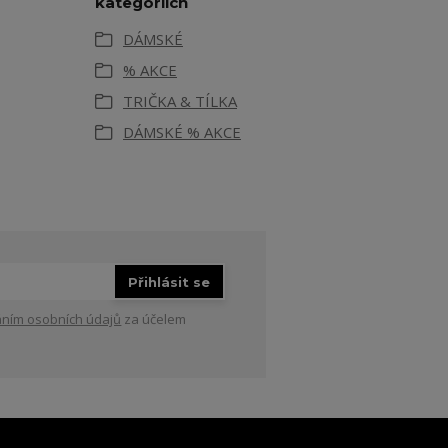
kategoriích
DÁMSKÉ
% AKCE
TRIČKA & TÍLKA
DÁMSKÉ % AKCE
Přihlásit se
ním osobních údajů
za účelem