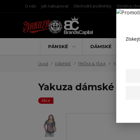
O nás
Jak nakupovat
Obchodní podmínky
Výměna zbo
Získej
PÁNSKÉ
DÁMSKÉ
D
Úvod
DÁMSKÉ
TRIČKA & TÍLKA
Yakuza dámské
Yakuza dámské tílko
Akce