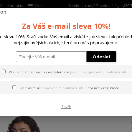
ží
Kontakty
Více
Nevíte si rady? Zavolejte.
+420 7
Za Váš e-mail sleva 10%!
Hleda
te slevu 10%! Stačí zadat Váš email a ziskáte jak slevu, tak přehled
nejzajímavějších akcích, které pro vás připravujeme.
ĚTSKÉ
DOPLŇKY
DÁRKOVÉ POUKAZY
Odeslat
 tílko Hanami Curved Crew Neck T-Shirt
Přeji si odebírat novinky e-mailem dle
podmínek zpracování osobních údajů
.
 Hanami Curved Crew Neck T
Souhlasím se
zpracováním osobních údajů
pro účely registrace.
Zavřít