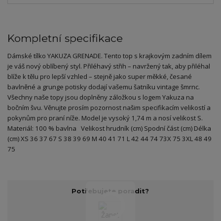
Kompletní specifikace
Dámské tílko YAKUZA GRENADE. Tento top s krajkovým zadním dílem
je váš nový oblíbený styl. Přiléhavý střih – navržený tak, aby přiléhal
blíže k tělu pro lepší vzhled – stejně jako super měkké, česané
bavlněné a grunge potisky dodají vašemu šatníku vintage šmrnc.
Všechny naše topy jsou doplněny záložkou s logem Yakuza na
bočním švu. Věnujte prosím pozornost našim specifikacím velikostí a
pokynům pro praní níže. Model je vysoký 1,74 m a nosí velikost S.
Materiál: 100 % bavlna Velikost hrudník (cm) Spodní část (cm) Délka
(cm) XS 36 37 67 S 38 39 69 M 40 41 71 L 42 44 74 73X 75 3XL 48 49
75
Potřebujete poradit?