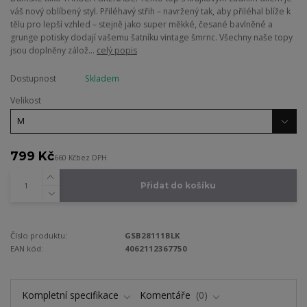
váš nový oblíbený styl. Přiléhavý střih – navržený tak, aby přiléhal blíže k
tělu pro lepší vzhled – stejně jako super měkké, česané bavlněné a
grunge potisky dodají vašemu šatníku vintage šmrnc. Všechny naše topy
jsou doplněny zálož...
celý popis
Dostupnost
Skladem
Velikost
799 Kč
660 Kč
bez DPH
Přidat do košíku
Číslo produktu:
GSB28111BLK
EAN kód:
4062112367750
Kompletní specifikace
Komentáře
0