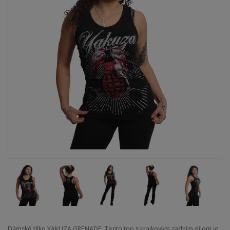
Dámské tílko YAKUZA GRENADE. Tento top s krajkovým zadním dílem je