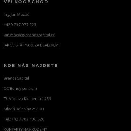
VELKOOBCHOD
Ing. Jan Mazač
+420 737 977 223
jan.mazac@brandscapital.cz
JAK SE STÁT YAKUZA DEALEREM!
KDE NÁS NAJDETE
BrandsCapital
OC Bondy centrum
Tř. Václava Klementa 1459
Mladá Boleslav 293 01
Tel.: +420 702 136 620
KONTAKTY NA PRODEJNY