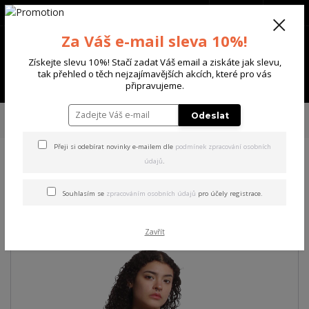
+420 702 136 620
(Po-Ne, 8-20 hod.)
CZK
0
Za Váš e-mail sleva 10%!
0 Kč
Získejte slevu 10%! Stačí zadat Váš email a ziskáte jak slevu,
tak přehled o těch nejzajímavějších akcích, které pro vás
Menu
připravujeme.
Úvod
DÁMSKÉ
TRIČKA & TÍLKA
Yakuza dámské tílko Grenade String
Odeslat
Tanktop black M
Přeji si odebírat novinky e-mailem dle
podmínek zpracování osobních
údajů
.
Yakuza dámské tílko Grenade
String Tanktop black M
Souhlasím se
zpracováním osobních údajů
pro účely registrace.
Zavřít