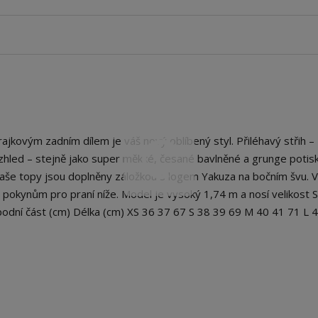
kovým zadním dílem je váš nový oblíbený styl. Přiléhavý střih –
í vzhled – stejně jako super měkké, česané bavlněné a grunge potis
naše topy jsou doplněny záložkou s logem Yakuza na bočním švu. 
 pokynům pro praní níže. Model je vysoký 1,74 m a nosí velikost S
podní část (cm) Délka (cm) XS 36 37 67 S 38 39 69 M 40 41 71 L 