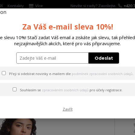
ží
Kontakty
Více
Nevíte si rady? Zavolejte.
+420 7
Za Váš e-mail sleva 10%!
Hleda
te slevu 10%! Stačí zadat Váš email a ziskáte jak slevu, tak přehled
nejzajímavějších akcích, které pro vás připravujeme.
ĚTSKÉ
DOPLŇKY
DÁRKOVÉ POUKAZY
Odeslat
 tílko Grenade String Tanktop black 2XL
Přeji si odebírat novinky e-mailem dle
podmínek zpracování osobních údajů
.
 Grenade String Tanktop bla
Souhlasím se
zpracováním osobních údajů
pro účely registrace.
Zavřít