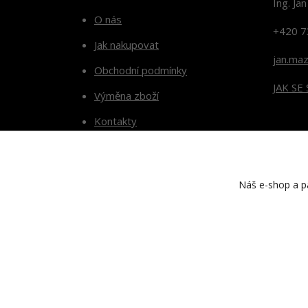
Ing. Ja
O nás
+420 7
Jak nakupovat
jan.ma
Obchodní podmínky
JAK SE
Výměna zboží
Kontakty
Blog
Náš e-shop a pa