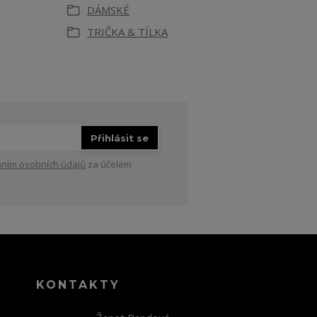
DÁMSKÉ
TRIČKA & TÍLKA
Přihlásit se
ním osobních údajů
za účelem
KONTAKTY