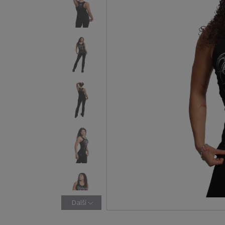
Další