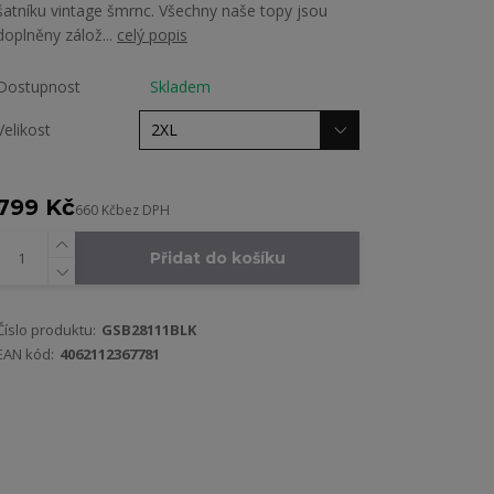
šatníku vintage šmrnc. Všechny naše topy jsou
doplněny zálož...
celý popis
Dostupnost
Skladem
Velikost
799 Kč
660 Kč
bez DPH
Přidat do košíku
Číslo produktu:
GSB28111BLK
EAN kód:
4062112367781