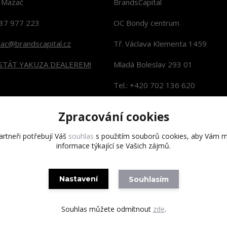
n Mazač
BrandsCapital
37 977 223
OC Bondy centrum
zac@brandscapital.cz
Tř. Václava Klementa 1459
 STÁT YAKUZA DEALEREM!
Mladá Boleslav 293 01
Tel.: +420 702 136 620
KONTAKTY NA PRODEJNY
Zpracování cookies
rtneři potřebují Váš
souhlas
s použitím souborů cookies, aby Vám m
informace týkající se Vašich zájmů.
Copyright 2020 BrandsCapital s.r.o.
Nastavení
Souhlasím
Souhlas můžete odmítnout
zde
.