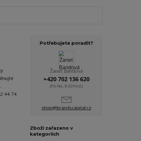
Potřebujete poradit?
ky
Žanet Bandová
Věnujte
+420 702 136 620
.
(Po-Ne, 8-20 hod.)
42 44 74
shop@brandscapital.cz
Zboží zařazeno v
kategoriích