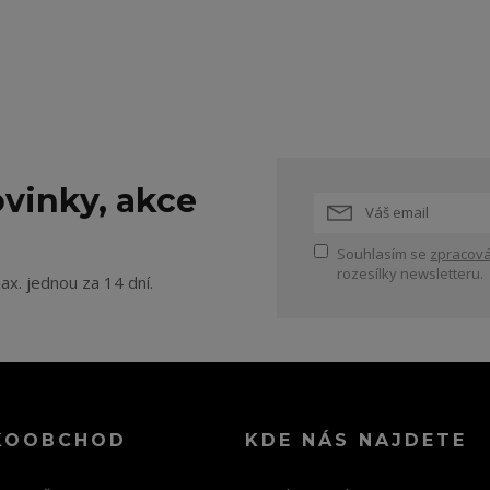
vinky, akce
Souhlasím se
zpracová
rozesílky newsletteru.
ax. jednou za 14 dní.
KOOBCHOD
KDE NÁS NAJDETE