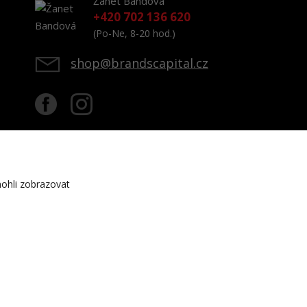
Žanet Bandová
+420 702 136 620
(Po-Ne, 8-20 hod.)
shop@brandscapital.cz
ohli zobrazovat