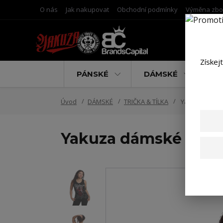
O nás
Jak nakupovat
Obchodní podmínky
Výměna zbo
Získej
PÁNSKÉ
DÁMSKÉ
D
Úvod
DÁMSKÉ
TRIČKA & TÍLKA
Yakuza dámské
Yakuza dámské tílko