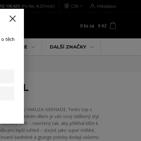
02 136 620
(Po-Ne, 8-20 hod.)
CZK
Přihlášení
0
ks
za
0 Kč
t
 o těch
% AKCE
DALŠÍ ZNAČKY
ck 2XL
Dámské tílko YAKUZA GRENADE. Tento top s
krajkovým zadním dílem je váš nový oblíbený styl.
Přiléhavý střih – navržený tak, aby přiléhal blíže k
tělu pro lepší vzhled – stejně jako super měkké,
česané bavlněné a grunge potisky dodají vašemu