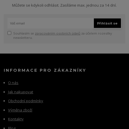
Můžete se kdykoli odhlásit. Zasíláme max. jednou za 14 dní.
Přihlásit se
Souhlasím se
zpracováním osobních údajů
za účelem rozesílky
newsletteru.
INFORMACE PRO ZÁKAZNÍKY
O nás
Jak nakupovat
Obchodní podmínky
Výměna zboží
Kontakty
Blog