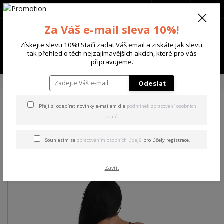
+420 702 136 620
(Po-Ne, 8-20 hod.)
CZK
0
Za Váš e-mail sleva 10%!
0 Kč
Získejte slevu 10%! Stačí zadat Váš email a ziskáte jak slevu,
tak přehled o těch nejzajímavějších akcích, které pro vás
Menu
připravujeme.
Úvod
DÁMSKÉ
TRIČKA & TÍLKA
Yakuza dámské tílko Give It Cami Top
Odeslat
Přeji si odebírat novinky e-mailem dle
podmínek zpracování osobních
Yakuza dámské tílko Give It
údajů
.
Cami Top
Souhlasím se
zpracováním osobních údajů
pro účely registrace.
Zavřít