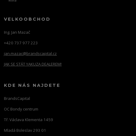
VELKOOBCHOD
Ing. Jan Mazač
+420 737 977 223
jan.mazac@brandscapital.cz
JAK SE STÁT YAKUZA DEALEREM!
KDE NÁS NAJDETE
BrandsCapital
OC Bondy centrum
Tř. Václava Klementa 1459
Mladá Boleslav 293 01