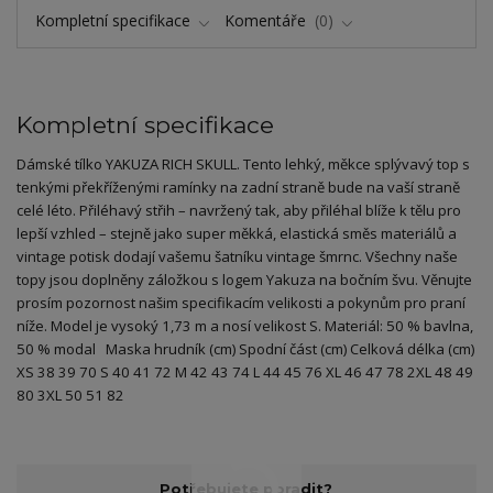
Kompletní specifikace
Komentáře
0
Kompletní specifikace
Dámské tílko YAKUZA RICH SKULL. Tento lehký, měkce splývavý top s
tenkými překříženými ramínky na zadní straně bude na vaší straně
celé léto. Přiléhavý střih – navržený tak, aby přiléhal blíže k tělu pro
lepší vzhled – stejně jako super měkká, elastická směs materiálů a
vintage potisk dodají vašemu šatníku vintage šmrnc. Všechny naše
topy jsou doplněny záložkou s logem Yakuza na bočním švu. Věnujte
prosím pozornost našim specifikacím velikosti a pokynům pro praní
níže. Model je vysoký 1,73 m a nosí velikost S. Materiál: 50 % bavlna,
50 % modal Maska hrudník (cm) Spodní část (cm) Celková délka (cm)
XS 38 39 70 S 40 41 72 M 42 43 74 L 44 45 76 XL 46 47 78 2XL 48 49
80 3XL 50 51 82
Potřebujete poradit?