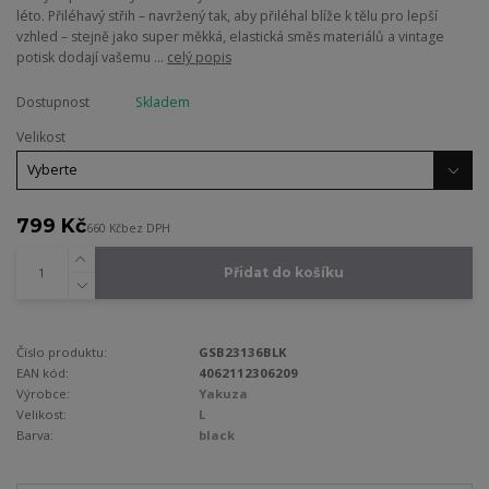
léto. Přiléhavý střih – navržený tak, aby přiléhal blíže k tělu pro lepší
vzhled – stejně jako super měkká, elastická směs materiálů a vintage
potisk dodají vašemu ...
celý popis
Dostupnost
Skladem
Velikost
799 Kč
660 Kč
bez DPH
Přidat do košíku
Číslo produktu:
GSB23136BLK
EAN kód:
4062112306209
Výrobce:
Yakuza
Velikost:
L
Barva:
black