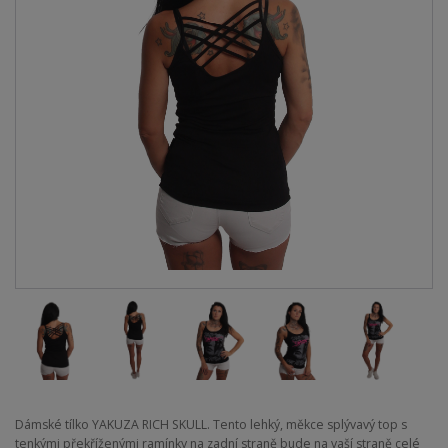
Dámské tílko YAKUZA RICH SKULL. Tento lehký, měkce splývavý top s
tenkými překříženými ramínky na zadní straně bude na vaší straně celé