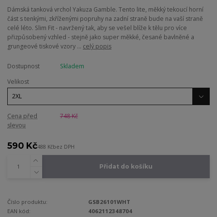
Dámská tanková vrchol Yakuza Gamble. Tento lite, měkký tekoucí horní
část s tenkými, zkříženými popruhy na zadní straně bude na vaší straně
celé léto. Slim Fit - navržený tak, aby se vešel blíže k tělu pro více
přizpůsobený vzhled - stejně jako super měkké, česané bavlněné a
grungeové tiskové vzory ...
celý popis
Dostupnost
Skladem
Velikost
Cena před
748 Kč
slevou
590 Kč
488 Kč
bez DPH
Přidat do košíku
Číslo produktu:
GSB26101WHT
EAN kód:
4062112348704