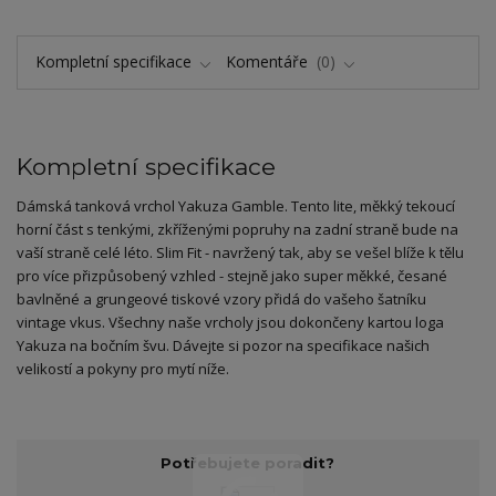
Kompletní specifikace
Komentáře
0
Kompletní specifikace
Dámská tanková vrchol Yakuza Gamble. Tento lite, měkký tekoucí
horní část s tenkými, zkříženými popruhy na zadní straně bude na
vaší straně celé léto. Slim Fit - navržený tak, aby se vešel blíže k tělu
pro více přizpůsobený vzhled - stejně jako super měkké, česané
bavlněné a grungeové tiskové vzory přidá do vašeho šatníku
vintage vkus. Všechny naše vrcholy jsou dokončeny kartou loga
Yakuza na bočním švu. Dávejte si pozor na specifikace našich
velikostí a pokyny pro mytí níže.
Potřebujete poradit?