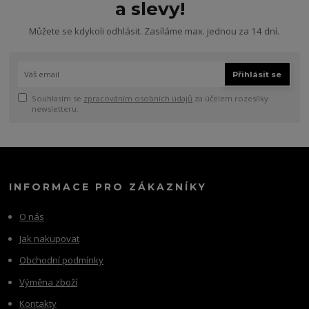
a slevy!
Můžete se kdykoli odhlásit. Zasíláme max. jednou za 14 dní.
Přihlásit se
Souhlasím se
zpracováním osobních údajů
za účelem rozesílky
newsletteru.
INFORMACE PRO ZÁKAZNÍKY
O nás
Jak nakupovat
Obchodní podmínky
Výměna zboží
Kontakty