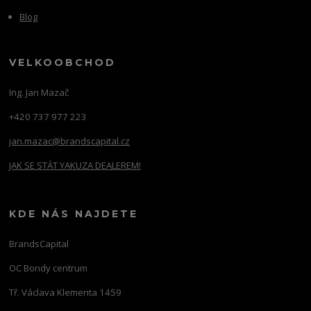
Blog
VELKOOBCHOD
Ing. Jan Mazač
+420 737 977 223
jan.mazac@brandscapital.cz
JAK SE STÁT YAKUZA DEALEREM!
KDE NÁS NAJDETE
BrandsCapital
OC Bondy centrum
Tř. Václava Klementa 1459