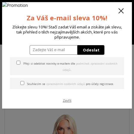
+420 702 136 620
(Po-Ne, 8-20 hod.)
CZK
0
Za Váš e-mail sleva 10%!
0 Kč
Získejte slevu 10%! Stačí zadat Váš email a ziskáte jak slevu,
tak přehled o těch nejzajímavějších akcích, které pro vás
Menu
připravujeme.
Úvod
DÁMSKÉ
TRIČKA & TÍLKA
Yakuza dámské tílko Gamble Cami
Odeslat
Top white 2XL
Přeji si odebírat novinky e-mailem dle
podmínek zpracování osobních
údajů
.
Yakuza dámské tílko Gamble
Cami Top white 2XL
Souhlasím se
zpracováním osobních údajů
pro účely registrace.
Akce
Zavřít