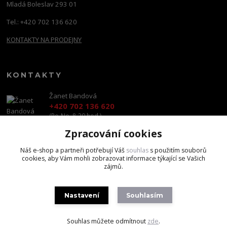
Mladá Boleslav 293 01
Tel.: +420 702 136 620
KONTAKTY NA PRODEJNY
KONTAKTY
Žanet Bandová
+420 702 136 620
(Po-Ne, 8-20 hod.)
Zpracování cookies
shop@brandscapital.cz
Náš e-shop a partneři potřebují Váš
souhlas
s použitím souborů
cookies, aby Vám mohli zobrazovat informace týkající se Vašich
zájmů.
Nastavení
Souhlasím
Copyright 2020 BrandsCapital s.r.o.
Souhlas můžete odmítnout
zde
.