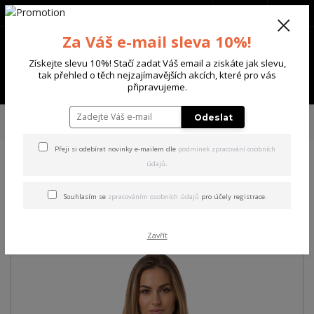
+420 702 136 620
(Po-Ne, 8-20 hod.)
CZK
0
Za Váš e-mail sleva 10%!
0 Kč
Získejte slevu 10%! Stačí zadat Váš email a ziskáte jak slevu,
tak přehled o těch nejzajímavějších akcích, které pro vás
Menu
připravujeme.
Úvod
DÁMSKÉ
TRIČKA & TÍLKA
Yakuza dámské tílko Fly Long Tail T-
Odeslat
Shirt french/vanilla XS
Přeji si odebírat novinky e-mailem dle
podmínek zpracování osobních
údajů
.
Yakuza dámské tílko Fly Long
Tail T-Shirt french/vanilla XS
Souhlasím se
zpracováním osobních údajů
pro účely registrace.
Zavřít