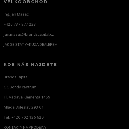
VELKOOBCHOD
Ing. Jan Mazač
+420 737 977 223
jan.mazac@brandscapital.cz
JAK SE STÁT YAKUZA DEALEREM!
KDE NÁS NAJDETE
BrandsCapital
OC Bondy centrum
Tř. Václava Klementa 1459
Mladá Boleslav 293 01
Tel.: +420 702 136 620
KONTAKTY NA PRODEJNY