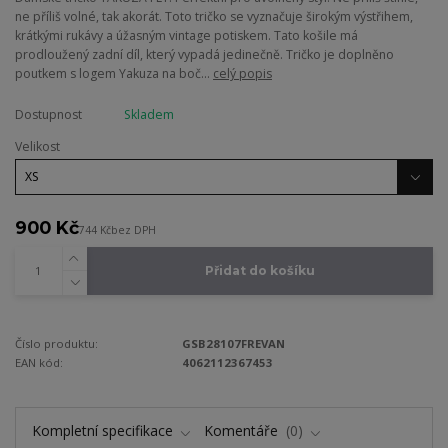
ne příliš volné, tak akorát. Toto tričko se vyznačuje širokým výstřihem,
krátkými rukávy a úžasným vintage potiskem. Tato košile má
prodloužený zadní díl, který vypadá jedinečně. Tričko je doplněno
poutkem s logem Yakuza na boč...
celý popis
Dostupnost
Skladem
Velikost
900 Kč
744 Kč
bez DPH
Přidat do košíku
Číslo produktu:
GSB28107FREVAN
EAN kód:
4062112367453
Kompletní specifikace
Komentáře
0