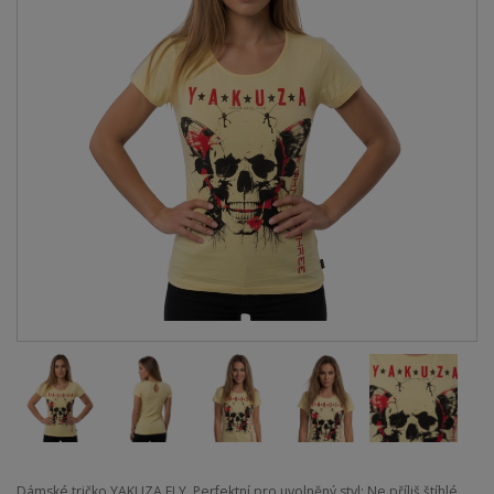
Dámské tričko YAKUZA FLY. Perfektní pro uvolněný styl: Ne příliš štíhlé,