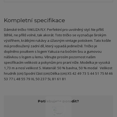
Kompletní specifikace
Dámské tričko YAKUZA FLY. Perfektní pro uvolněný styl: Ne příliš
štíhlé, ne příliš volné, tak akorát. Toto tričko se vyznačuje širokým
výstřihem, krátkými rukávy a úžasným vintage potiskem. Tato košile
má prodloužený zadní díl, který vypadá jedinečně. Tričko je
doplněno poutkem s logem Yakuza na bočním švu a gumovou
nášivkou s logem u lemu. Věnujte prosím pozornost našim
specifikacím velikosti a pokynům pro praní níže. Modelka je vysoká
1,73 m a nosí velikost S. Materiál: 50 % bavlna, 50 % modal Velikost
hrudník (cm) Spodní část (cm) Délka (cm) XS 42 49 73 S 44 51 75 M 46
53 77 L 48 55 79 XL 50 237 5L 81 61 81
Potřebujete poradit?