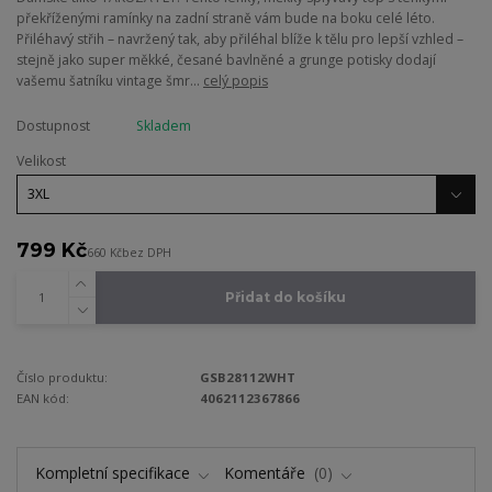
překříženými ramínky na zadní straně vám bude na boku celé léto.
Přiléhavý střih – navržený tak, aby přiléhal blíže k tělu pro lepší vzhled –
stejně jako super měkké, česané bavlněné a grunge potisky dodají
vašemu šatníku vintage šmr...
celý popis
Dostupnost
Skladem
Velikost
799 Kč
660 Kč
bez DPH
Přidat do košíku
Číslo produktu:
GSB28112WHT
EAN kód:
4062112367866
Kompletní specifikace
Komentáře
0