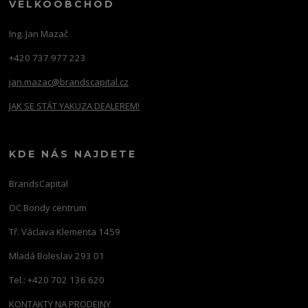
VELKOOBCHOD
Ing. Jan Mazač
+420 737 977 223
jan.mazac@brandscapital.cz
JAK SE STÁT YAKUZA DEALEREM!
KDE NÁS NAJDETE
BrandsCapital
OC Bondy centrum
Tř. Václava Klementa 1459
Mladá Boleslav 293 01
Tel.: +420 702 136 620
KONTAKTY NA PRODEJNY