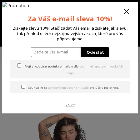
+420 702 136 620
(Po-Ne, 8-20 hod.)
CZK
0
Za Váš e-mail sleva 10%!
0 Kč
Získejte slevu 10%! Stačí zadat Váš email a ziskáte jak slevu,
tak přehled o těch nejzajímavějších akcích, které pro vás
Menu
připravujeme.
Úvod
DÁMSKÉ
TRIČKA & TÍLKA
Yakuza dámské tílko Fly Cami Top
Odeslat
white 3XL
Přeji si odebírat novinky e-mailem dle
podmínek zpracování osobních
údajů
.
Yakuza dámské tílko Fly Cami
Top white 3XL
Souhlasím se
zpracováním osobních údajů
pro účely registrace.
Zavřít