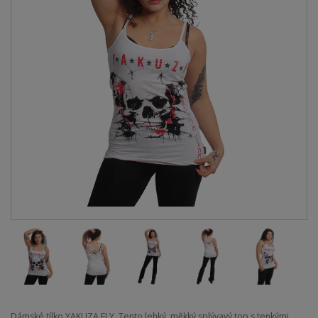
Dámské tílko YAKUZA FLY. Tento lehký, měkký splývavý top s tenkými