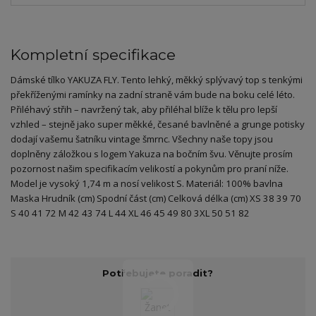
Kompletní specifikace
Dámské tílko YAKUZA FLY. Tento lehký, měkký splývavý top s tenkými
překříženými ramínky na zadní straně vám bude na boku celé léto.
Přiléhavý střih – navržený tak, aby přiléhal blíže k tělu pro lepší
vzhled – stejně jako super měkké, česané bavlněné a grunge potisky
dodají vašemu šatníku vintage šmrnc. Všechny naše topy jsou
doplněny záložkou s logem Yakuza na bočním švu. Věnujte prosím
pozornost našim specifikacím velikostí a pokynům pro praní níže.
Model je vysoký 1,74 m a nosí velikost S. Materiál: 100% bavlna
Maska Hrudník (cm) Spodní část (cm) Celková délka (cm) XS 38 39 70
S 40 41 72 M 42 43 74 L 44 XL 46 45 49 80 3XL 50 51 82
Potřebujete poradit?