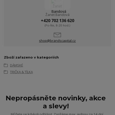
Žanet Bandová
+420 702 136 620
(Po-Ne, 8-20 hod.)
shop@brandscapital.cz
Zboží zařazeno v kategoriích
DÁMSKÉ
TRIČKA & TÍLKA
Nepropásněte novinky, akce
a slevy!
Můžete se kdykoli odhlásit. Zasíláme max. jednou za 14 dní.