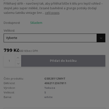
Přiléhavý střih – navržený tak, aby přiléhal blíže k tělu pro lepší vzhled –
stejně jako super měkké, česané bavlněné a grunge potisky dodají
vašemu šatníku vintage šmr...
celý popis
Dostupnost
Skladem
Velikost
799 Kč
660 Kč
bez DPH
Přidat do košíku
Číslo produktu:
GSB28112WHT
EAN kód:
4062112367811
Výrobce:
Yakuza
Velikost:
S
Barva:
white