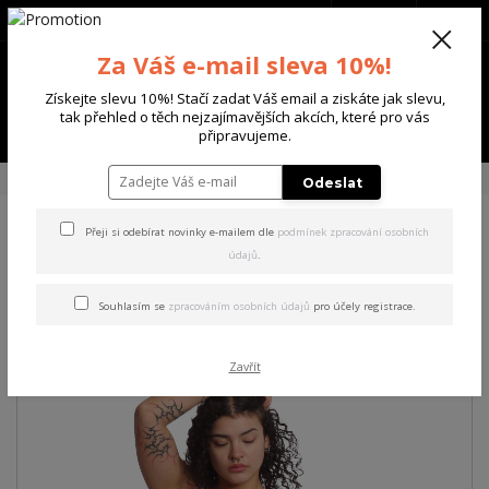
+420 702 136 620
(Po-Ne, 8-20 hod.)
CZK
0
Za Váš e-mail sleva 10%!
0 Kč
Získejte slevu 10%! Stačí zadat Váš email a ziskáte jak slevu,
tak přehled o těch nejzajímavějších akcích, které pro vás
Menu
připravujeme.
Úvod
DÁMSKÉ
TRIČKA & TÍLKA
Yakuza dámské tílko Fly Cami Top
Odeslat
Přeji si odebírat novinky e-mailem dle
podmínek zpracování osobních
Yakuza dámské tílko Fly Cami
údajů
.
Top
Souhlasím se
zpracováním osobních údajů
pro účely registrace.
Zavřít