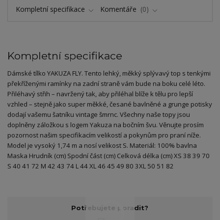
Kompletní specifikace
Komentáře
0
Kompletní specifikace
Dámské tílko YAKUZA FLY. Tento lehký, měkký splývavý top s tenkými
překříženými ramínky na zadní straně vám bude na boku celé léto.
Přiléhavý střih – navržený tak, aby přiléhal blíže k tělu pro lepší
vzhled – stejně jako super měkké, česané bavlněné a grunge potisky
dodají vašemu šatníku vintage šmrnc. Všechny naše topy jsou
doplněny záložkou s logem Yakuza na bočním švu. Věnujte prosím
pozornost našim specifikacím velikostí a pokynům pro praní níže.
Model je vysoký 1,74 m a nosí velikost S. Materiál: 100% bavlna
Maska Hrudník (cm) Spodní část (cm) Celková délka (cm) XS 38 39 70
S 40 41 72 M 42 43 74 L 44 XL 46 45 49 80 3XL 50 51 82
Potřebujete poradit?