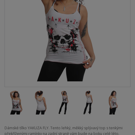
Dámské tílko YAKUZA FLY. Tento lehký, měkký splývavý top s tenkými
překříženými ramínky na zadní straně vám bude na boku celé léto.