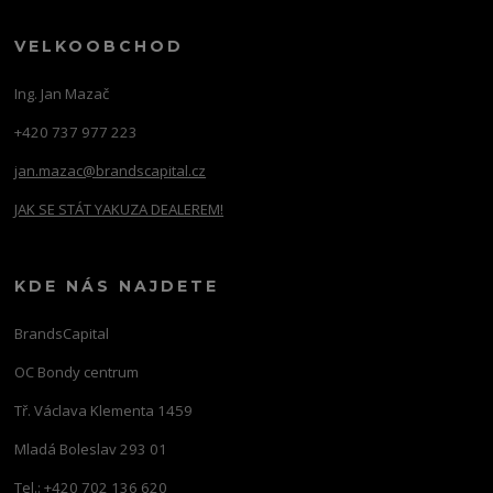
VELKOOBCHOD
Ing. Jan Mazač
+420 737 977 223
jan.mazac@brandscapital.cz
JAK SE STÁT YAKUZA DEALEREM!
KDE NÁS NAJDETE
BrandsCapital
OC Bondy centrum
Tř. Václava Klementa 1459
Mladá Boleslav 293 01
Tel.: +420 702 136 620