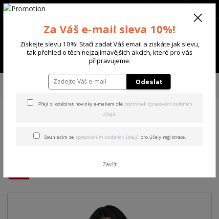
+420 702 136 620
(Po-Ne, 8-20 hod.)
CZK
0
Za Váš e-mail sleva 10%!
0 Kč
Získejte slevu 10%! Stačí zadat Váš email a ziskáte jak slevu,
tak přehled o těch nejzajímavějších akcích, které pro vás
Menu
připravujeme.
Úvod
DÁMSKÉ
TRIČKA & TÍLKA
Yakuza dámské tílko Flower Style
Odeslat
Curved V Neck T-Shirt white 3XL
Přeji si odebírat novinky e-mailem dle
podmínek zpracování osobních
údajů
.
Yakuza dámské tílko Flower
Style Curved V Neck T-Shirt
Souhlasím se
zpracováním osobních údajů
pro účely registrace.
white 3XL
Zavřít
Akce