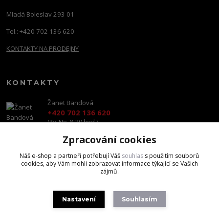
Mladá Boleslav 293 01
Tel.: +420 702 136 620
KONTAKTY NA PRODEJNY
KONTAKTY
Žanet Bandová
+420 702 136 620
(Po-Ne, 8-20 hod.)
Zpracování cookies
shop@brandscapital.cz
Náš e-shop a partneři potřebují Váš
souhlas
s použitím souborů
cookies, aby Vám mohli zobrazovat informace týkající se Vašich
zájmů.
Nastavení
Souhlasím
Copyright 2020 BrandsCapital s.r.o.