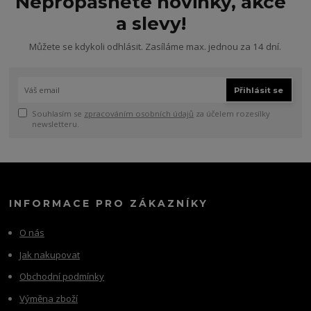
Nepropásněte novinky, akce
a slevy!
Můžete se kdykoli odhlásit. Zasíláme max. jednou za 14 dní.
Přihlásit se
Souhlasím se
zpracováním osobních údajů
za účelem rozesílky
newsletteru.
INFORMACE PRO ZÁKAZNÍKY
O nás
Jak nakupovat
Obchodní podmínky
Výměna zboží