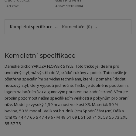
Číslo produktu:
GSB19121WHT
EAN kód:
4062112309804
Kompletní specifikace
Komentáře
0
Kompletní specifikace
Dámské tričko YAKUZA FLOWER STYLE. Toto tričko je ideální pro
uvolněný styl, má výstřih do V, krátké rukávy a potisk. Tato košile je
ošetřena speciálními barvícími technikami, které jí pomáhají dodat
nouzový styl, který vypadá jedinečně. Tričko je doplněno poutkem s
logem na bočním švu a gumovým poutkem na zadní straně. Věnujte
prosím pozornost našim specifikacím velikosti a pokynům pro praní
níže. Model je vysoký 1,59 m a nosí velikost XS. Materiál: 50 %
bavlna, 50 % modal Velikost hrudník (cm) Spodní část (cm) Délka
(cm) XS 44 47 65 S 47 49 67 M 49 51 69 L 51 53 71 XL 53 55 73 2XL
55 57 75