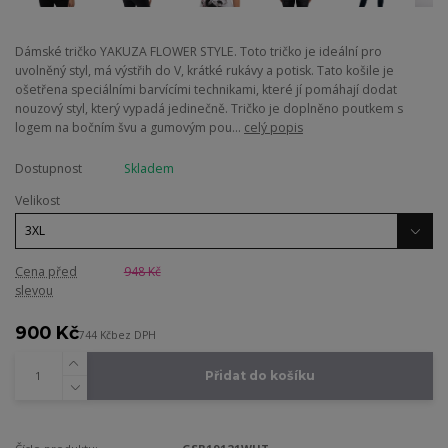
Dámské tričko YAKUZA FLOWER STYLE. Toto tričko je ideální pro
uvolněný styl, má výstřih do V, krátké rukávy a potisk. Tato košile je
ošetřena speciálními barvícími technikami, které jí pomáhají dodat
nouzový styl, který vypadá jedinečně. Tričko je doplněno poutkem s
logem na bočním švu a gumovým pou...
celý popis
Dostupnost
Skladem
Velikost
Cena před
948 Kč
slevou
900 Kč
744 Kč
bez DPH
Přidat do košíku