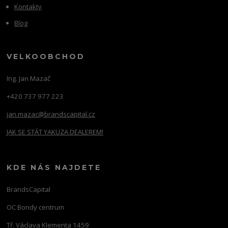
Kontakty
Blog
VELKOOBCHOD
Ing. Jan Mazač
+420 737 977 223
jan.mazac@brandscapital.cz
JAK SE STÁT YAKUZA DEALEREM!
KDE NÁS NAJDETE
BrandsCapital
OC Bondy centrum
Tř. Václava Klementa 1459