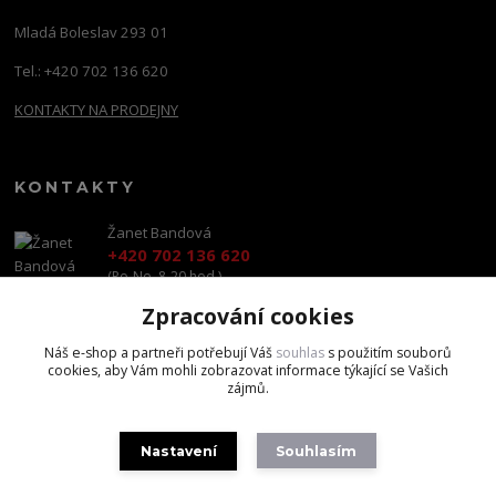
Mladá Boleslav 293 01
Tel.: +420 702 136 620
KONTAKTY NA PRODEJNY
KONTAKTY
Žanet Bandová
+420 702 136 620
(Po-Ne, 8-20 hod.)
Zpracování cookies
shop@brandscapital.cz
Náš e-shop a partneři potřebují Váš
souhlas
s použitím souborů
cookies, aby Vám mohli zobrazovat informace týkající se Vašich
zájmů.
Nastavení
Souhlasím
Copyright 2020 BrandsCapital s.r.o.