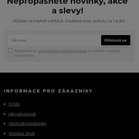
Nepropásněte novinky, akce
a slevy!
Můžete se kdykoli odhlásit. Zasíláme max. jednou za 14 dní.
Přihlásit se
Souhlasím se
zpracováním osobních údajů
za účelem rozesílky
newsletteru.
INFORMACE PRO ZÁKAZNÍKY
O nás
Jak nakupovat
Obchodní podmínky
Výměna zboží