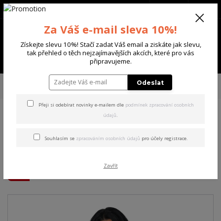
+420 702 136 620
(Po-Ne, 8-20 hod.)
CZK
0
Za Váš e-mail sleva 10%!
0 Kč
Získejte slevu 10%! Stačí zadat Váš email a ziskáte jak slevu,
tak přehled o těch nejzajímavějších akcích, které pro vás
Menu
připravujeme.
Úvod
DÁMSKÉ
TRIČKA & TÍLKA
Yakuza dámské tílko Flower Style
Odeslat
Curved V Neck T-Shirt white 2XL
Přeji si odebírat novinky e-mailem dle
podmínek zpracování osobních
údajů
.
Yakuza dámské tílko Flower
Style Curved V Neck T-Shirt
Souhlasím se
zpracováním osobních údajů
pro účely registrace.
white 2XL
Zavřít
Akce