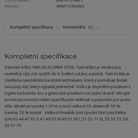
Číslo produktu:
GSB19121WHT
EAN kód:
4062112202662
Kompletní specifikace
Komentáře
0
Kompletní specifikace
Dámské tričko YAKUZA FLOWER STYLE. Toto tričko je ideální pro
uvolněný styl, má výstřih do V, krátké rukávy a potisk. Tato košile je
ošetřena speciálními barvícími technikami, které jí pomáhají dodat
nouzový styl, který vypadá jedinečně. Tričko je doplněno poutkem s
logem na bočním švu a gumovým poutkem na zadní straně. Věnujte
prosím pozornost našim specifikacím velikosti a pokynům pro praní
níže. Model je vysoký 1,59 m a nosí velikost XS. Materiál: 50 %
bavlna, 50 % modal Velikost hrudník (cm) Spodní část (cm) Délka
(cm) XS 44 47 65 S 47 49 67 M 49 51 69 L 51 53 71 XL 53 55 73 2XL
55 57 75