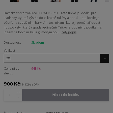
Dámské tričko YAKUZA FLOWER STYLE. Toto tričko je ideální pro
uvolněný styl, má výstřih do V, krátké rukávy a potisk. Tato košile je
ošetřena speciálními barvícími technikami, které jí pomáhají dodat
nouzový styl, který vypadá jedinečně. Tričko je doplněno poutkem s
logem na bočním švu a gumovým pou...
celý popis
Dostupnost
Skladem
Velikost
Cena před
948 Kč
slevou
900 Kč
744 Kč
bez DPH
Přidat do košíku