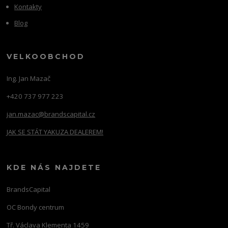
Kontakty
Blog
VELKOOBCHOD
Ing. Jan Mazač
+420 737 977 223
jan.mazac@brandscapital.cz
JAK SE STÁT YAKUZA DEALEREM!
KDE NÁS NAJDETE
BrandsCapital
OC Bondy centrum
Tř. Václava Klementa 1459