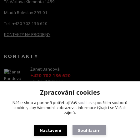
Tř. Václava Klementa 1459
Mladá Boleslav 293 01
Tel.: +420 702 136 620
KONTAKTY NA PRODEJNY
KONTAKTY
Žanet Bandová
+420 702 136 620
(Po-Ne, 8-20 hod.)
Zpracování cookies
shop@brandscapital.cz
Náš e-shop a partneři potřebují Váš
souhlas
s použitím souborů
cookies, aby Vám mohli zobrazovat informace týkající se Vašich
zájmů.
Nastavení
Souhlasím
Copyright 2020 BrandsCapital s.r.o.