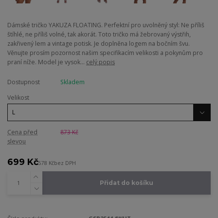
Dámské tričko YAKUZA FLOATING. Perfektní pro uvolněný styl: Ne příliš
štíhlé, ne příliš volné, tak akorát. Toto tričko má žebrovaný výstřih,
zakřivený lem a vintage potisk. Je doplněna logem na bočním švu.
Věnujte prosím pozornost našim specifikacím velikosti a pokynům pro
praní níže. Model je vysok...
celý popis
Dostupnost
Skladem
Velikost
Cena před
873 Kč
slevou
699 Kč
578 Kč
bez DPH
Přidat do košíku