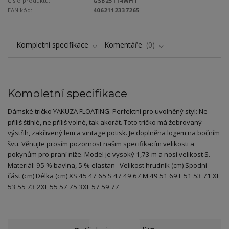
Číslo produktu:
GSB25114WHT
EAN kód:
4062112337265
Kompletní specifikace
Komentáře
0
Kompletní specifikace
Dámské tričko YAKUZA FLOATING. Perfektní pro uvolněný styl: Ne
příliš štíhlé, ne příliš volné, tak akorát. Toto tričko má žebrovaný
výstřih, zakřivený lem a vintage potisk. Je doplněna logem na bočním
švu. Věnujte prosím pozornost našim specifikacím velikosti a
pokynům pro praní níže. Model je vysoký 1,73 m a nosí velikost S.
Materiál: 95 % bavlna, 5 % elastan Velikost hrudník (cm) Spodní
část (cm) Délka (cm) XS 45 47 65 S 47 49 67 M 49 51 69 L 51 53 71 XL
53 55 73 2XL 55 57 75 3XL 57 59 77