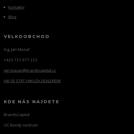
Kontakty
Blog
VELKOOBCHOD
Ing. Jan Mazač
+420 737 977 223
jan.mazac@brandscapital.cz
JAK SE STÁT YAKUZA DEALEREM!
KDE NÁS NAJDETE
BrandsCapital
OC Bondy centrum