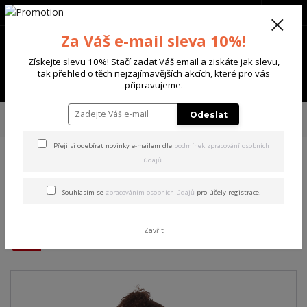
+420 702 136 620
(Po-Ne, 8-20 hod.)
CZK
0
Za Váš e-mail sleva 10%!
0 Kč
Získejte slevu 10%! Stačí zadat Váš email a ziskáte jak slevu,
tak přehled o těch nejzajímavějších akcích, které pro vás
Menu
připravujeme.
Úvod
DÁMSKÉ
TRIČKA & TÍLKA
Yakuza dámské tílko Floating Curved
Odeslat
Crew Neck T-Shirt white L
Přeji si odebírat novinky e-mailem dle
podmínek zpracování osobních
údajů
.
Yakuza dámské tílko Floating
Curved Crew Neck T-Shirt
Souhlasím se
zpracováním osobních údajů
pro účely registrace.
white L
Zavřít
Akce