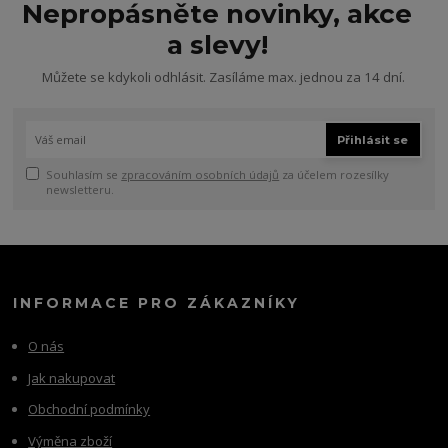
Nepropásněte novinky, akce
a slevy!
Můžete se kdykoli odhlásit. Zasíláme max. jednou za 14 dní.
Přihlásit se
Souhlasím se
zpracováním osobních údajů
za účelem rozesílky
newsletteru.
INFORMACE PRO ZÁKAZNÍKY
O nás
Jak nakupovat
Obchodní podmínky
Výměna zboží