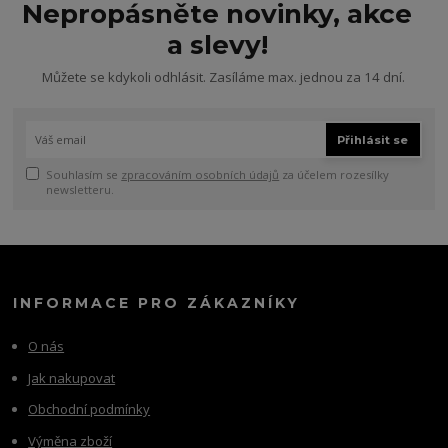
Nepropásněte novinky, akce
a slevy!
Můžete se kdykoli odhlásit. Zasíláme max. jednou za 14 dní.
Přihlásit se
Souhlasím se
zpracováním osobních údajů
za účelem rozesílky
newsletteru.
INFORMACE PRO ZÁKAZNÍKY
O nás
Jak nakupovat
Obchodní podmínky
Výměna zboží