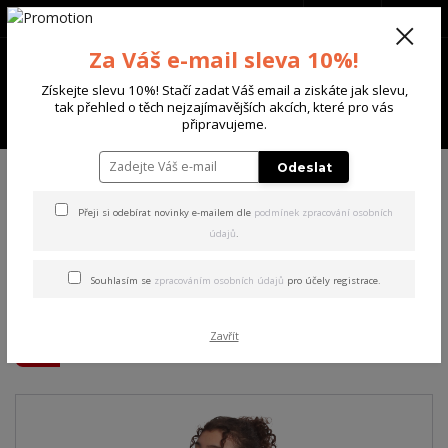
+420 702 136 620
(Po-Ne, 8-20 hod.)
CZK
0
Za Váš e-mail sleva 10%!
0 Kč
Získejte slevu 10%! Stačí zadat Váš email a ziskáte jak slevu,
tak přehled o těch nejzajímavějších akcích, které pro vás
Menu
připravujeme.
Úvod
DÁMSKÉ
TRIČKA & TÍLKA
Yakuza dámské tílko Floating Curved
Odeslat
Crew Neck T-Shirt steel/gray XL
Přeji si odebírat novinky e-mailem dle
podmínek zpracování osobních
údajů
.
Yakuza dámské tílko Floating
Curved Crew Neck T-Shirt
Souhlasím se
zpracováním osobních údajů
pro účely registrace.
steel/gray XL
Zavřít
Akce