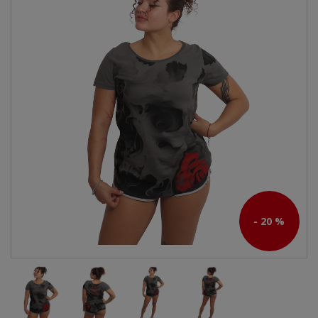
- 20 %