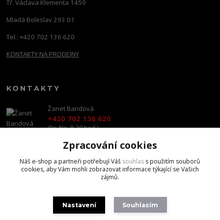
Tř. Václava Klementa 1459
Mladá Boleslav 293 01
Tel.: +420 702 136 620
KONTAKTY NA PRODEJNY
KONTAKTY
Žanet Bandová
+420 702 136 620
(Po-Ne, 8-20 hod.)
Zpracování cookies
shop@brandscapital.cz
Náš e-shop a partneři potřebují Váš
souhlas
s použitím souborů
cookies, aby Vám mohli zobrazovat informace týkající se Vašich
zájmů.
Nastavení
Souhlasím
Copyright 2020 BrandsCapital s.r.o.