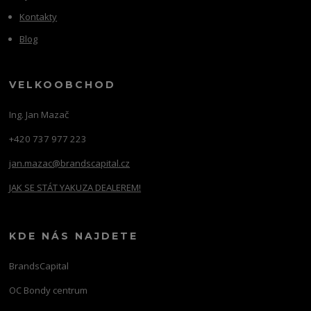
Kontakty
Blog
VELKOOBCHOD
Ing. Jan Mazač
+420 737 977 223
jan.mazac@brandscapital.cz
JAK SE STÁT YAKUZA DEALEREM!
KDE NÁS NAJDETE
BrandsCapital
OC Bondy centrum