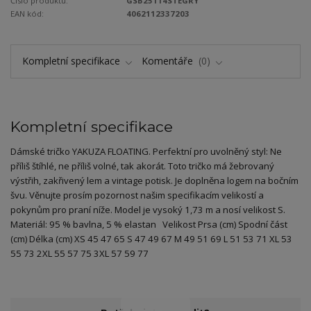
Číslo produktu:
GSB25114STEGRY
EAN kód:
4062112337203
Kompletní specifikace
Komentáře
0
Kompletní specifikace
Dámské tričko YAKUZA FLOATING. Perfektní pro uvolněný styl: Ne
příliš štíhlé, ne příliš volné, tak akorát. Toto tričko má žebrovaný
výstřih, zakřivený lem a vintage potisk. Je doplněna logem na bočním
švu. Věnujte prosím pozornost našim specifikacím velikostí a
pokynům pro praní níže. Model je vysoký 1,73 m a nosí velikost S.
Materiál: 95 % bavlna, 5 % elastan Velikost Prsa (cm) Spodní část
(cm) Délka (cm) XS 45 47 65 S 47 49 67 M 49 51 69 L 51 53 71 XL 53
55 73 2XL 55 57 75 3XL 57 59 77