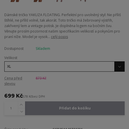
Dámské tričko YAKUZA FLOATING. Perfektní pro uvolněný styl: Ne příliš
štíhlé, ne příliš volné, tak akorát. Toto tričko má žebrovaný výstřih,
zakřivený lem a vintage potisk. Je doplněna logem na bočním švu.
Věnujte prosím pozornost našim specifikacím velikostí a pokynům pro
praní níže. Model je vysok...
celý popis
Dostupnost
Skladem
Velikost
Cena před
873 Kč
slevou
699 Kč
578 Kč
bez DPH
Přidat do košíku