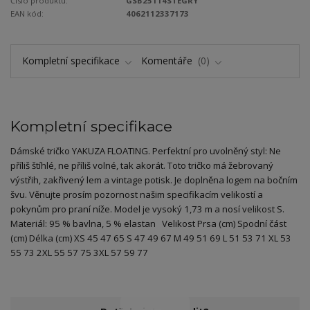
Číslo produktu:
GSB25114STEGRY
EAN kód:
4062112337173
Kompletní specifikace
Komentáře
0
Kompletní specifikace
Dámské tričko YAKUZA FLOATING. Perfektní pro uvolněný styl: Ne
příliš štíhlé, ne příliš volné, tak akorát. Toto tričko má žebrovaný
výstřih, zakřivený lem a vintage potisk. Je doplněna logem na bočním
švu. Věnujte prosím pozornost našim specifikacím velikostí a
pokynům pro praní níže. Model je vysoký 1,73 m a nosí velikost S.
Materiál: 95 % bavlna, 5 % elastan Velikost Prsa (cm) Spodní část
(cm) Délka (cm) XS 45 47 65 S 47 49 67 M 49 51 69 L 51 53 71 XL 53
55 73 2XL 55 57 75 3XL 57 59 77