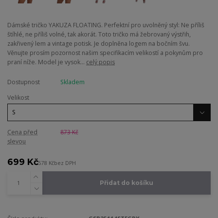
Dámské tričko YAKUZA FLOATING. Perfektní pro uvolněný styl: Ne příliš
štíhlé, ne příliš volné, tak akorát. Toto tričko má žebrovaný výstřih,
zakřivený lem a vintage potisk. Je doplněna logem na bočním švu.
Věnujte prosím pozornost našim specifikacím velikostí a pokynům pro
praní níže. Model je vysok...
celý popis
Dostupnost
Skladem
Velikost
Cena před
873 Kč
slevou
699 Kč
578 Kč
bez DPH
Přidat do košíku