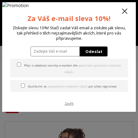
+420 702 136 620
(Po-Ne, 8-20 hod.)
CZK
0
Za Váš e-mail sleva 10%!
0 Kč
Získejte slevu 10%! Stačí zadat Váš email a ziskáte jak slevu,
tak přehled o těch nejzajímavějších akcích, které pro vás
Menu
připravujeme.
Úvod
DÁMSKÉ
TRIČKA & TÍLKA
Yakuza dámské tílko Floating Curved
Odeslat
Crew Neck T-Shirt steel/gray S
Přeji si odebírat novinky e-mailem dle
podmínek zpracování osobních
údajů
.
Yakuza dámské tílko Floating
Curved Crew Neck T-Shirt
Souhlasím se
zpracováním osobních údajů
pro účely registrace.
steel/gray S
Zavřít
Akce