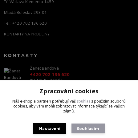
Tř. Václava Klementa 1459
Mladá Boleslav 293 01
Tel.: +420 702 136 620
KONTAKTY NA PRODEJNY
KONTAKTY
Žanet Bandová
+420 702 136 620
(Po-Ne, 8-20 hod.)
Zpracování cookies
shop@brandscapital.cz
Náš e-shop a partneři potřebují Váš
souhlas
s použitím souborů
cookies, aby Vám mohli zobrazovat informace týkající se Vašich
zájmů.
Nastavení
Souhlasím
Copyright 2020 BrandsCapital s.r.o.