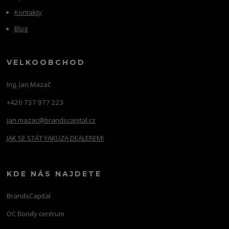
Kontakty
Blog
VELKOOBCHOD
Ing. Jan Mazač
+420 737 977 223
jan.mazac@brandscapital.cz
JAK SE STÁT YAKUZA DEALEREM!
KDE NÁS NAJDETE
BrandsCapital
OC Bondy centrum