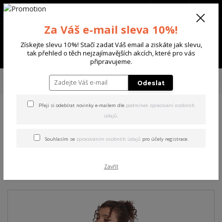
+420 702 136 620
(Po-Ne, 8-20 hod.)
CZK
0
Za Váš e-mail sleva 10%!
0 Kč
Získejte slevu 10%! Stačí zadat Váš email a ziskáte jak slevu,
Menu
tak přehled o těch nejzajímavějších akcích, které pro vás
připravujeme.
Úvod
DÁMSKÉ
TRIČKA & TÍLKA
Yakuza dámské tílko Floating Curved
Odeslat
Crew Neck T-Shirt steel/gray L
Přeji si odebírat novinky e-mailem dle
podmínek zpracování osobních
údajů
.
Yakuza dámské tílko Floating
Curved Crew Neck T-Shirt
Souhlasím se
zpracováním osobních údajů
pro účely registrace.
steel/gray L
Zavřít
Akce