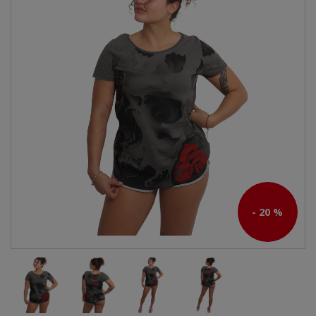
- 20 %