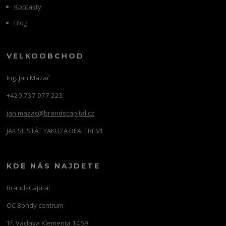
Kontakty
Blog
VELKOOBCHOD
Ing. Jan Mazač
+420 737 977 223
jan.mazac@brandscapital.cz
JAK SE STÁT YAKUZA DEALEREM!
KDE NÁS NAJDETE
BrandsCapital
OC Bondy centrum
Tř. Václava Klementa 1459