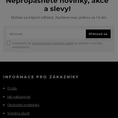
Nepropásněte novinky, akce
a slevy!
Můžete se kdykoli odhlásit. Zasíláme max. jednou za 14 dní.
Přihlásit se
Souhlasím se
zpracováním osobních údajů
za účelem rozesílky
newsletteru.
INFORMACE PRO ZÁKAZNÍKY
O nás
Jak nakupovat
Obchodní podmínky
Výměna zboží