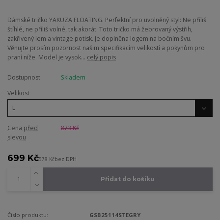
Dámské tričko YAKUZA FLOATING. Perfektní pro uvolněný styl: Ne příliš
štíhlé, ne příliš volné, tak akorát. Toto tričko má žebrovaný výstřih,
zakřivený lem a vintage potisk. Je doplněna logem na bočním švu.
Věnujte prosím pozornost našim specifikacím velikostí a pokynům pro
praní níže. Model je vysok...
celý popis
Dostupnost
Skladem
Velikost
Cena před
873 Kč
slevou
699 Kč
578 Kč
bez DPH
Přidat do košíku
Číslo produktu:
GSB25114STEGRY