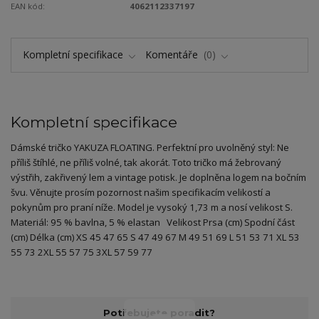
EAN kód:
4062112337197
Kompletní specifikace
Komentáře
0
Kompletní specifikace
Dámské tričko YAKUZA FLOATING. Perfektní pro uvolněný styl: Ne
příliš štíhlé, ne příliš volné, tak akorát. Toto tričko má žebrovaný
výstřih, zakřivený lem a vintage potisk. Je doplněna logem na bočním
švu. Věnujte prosím pozornost našim specifikacím velikostí a
pokynům pro praní níže. Model je vysoký 1,73 m a nosí velikost S.
Materiál: 95 % bavlna, 5 % elastan Velikost Prsa (cm) Spodní část
(cm) Délka (cm) XS 45 47 65 S 47 49 67 M 49 51 69 L 51 53 71 XL 53
55 73 2XL 55 57 75 3XL 57 59 77
Potřebujete poradit?