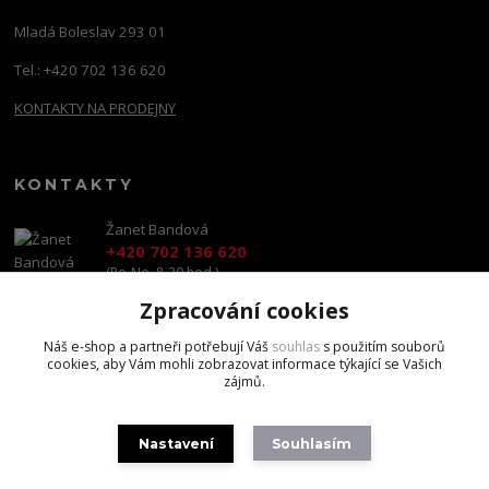
Mladá Boleslav 293 01
Tel.: +420 702 136 620
KONTAKTY NA PRODEJNY
KONTAKTY
Žanet Bandová
+420 702 136 620
(Po-Ne, 8-20 hod.)
Zpracování cookies
shop@brandscapital.cz
Náš e-shop a partneři potřebují Váš
souhlas
s použitím souborů
cookies, aby Vám mohli zobrazovat informace týkající se Vašich
zájmů.
Nastavení
Souhlasím
Copyright 2020 BrandsCapital s.r.o.