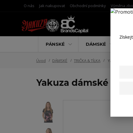
O nás
Jak nakupovat
Obchodní podmínky
Výměna zbo
Získej
PÁNSKÉ
DÁMSKÉ
D
Úvod
DÁMSKÉ
TRIČKA & TÍLKA
Yakuza dámské 
Yakuza dámské tílko 