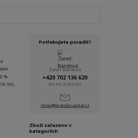
Potřebujete poradit?
má
ašim
Žanet Bandová
50 %
+420 702 136 620
 76 3XL
(Po-Ne, 8-20 hod.)
shop@brandscapital.cz
Zboží zařazeno v
kategoriích