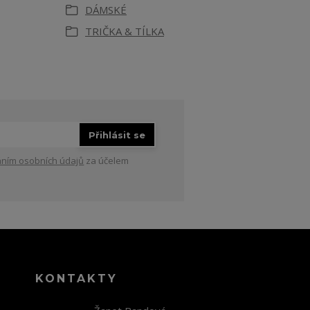
DÁMSKÉ
TRIČKA & TÍLKA
Přihlásit se
ním osobních údajů
za účelem
KONTAKTY