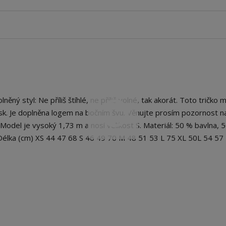
ý styl: Ne příliš štíhlé, ne příliš volné, tak akorát. Toto tričko 
isk. Je doplněna logem na bočním švu. Věnujte prosím pozornost n
 Model je vysoký 1,73 m a nosí velikost S. Materiál: 50 % bavlna, 
Délka (cm) XS 44 47 68 S 46 49 70 M 48 51 53 L 75 XL 50L 54 57