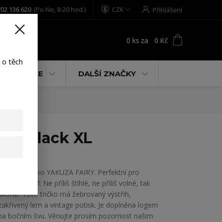
02 136 620
(Po-Ne, 8-20 hod.)
CZK
Přihlášení
0
ks
za
0 Kč
t
 o těch
% AKCE
DALŠÍ ZNAČKY
irt black XL
Dámské tričko YAKUZA FAIRY. Perfektní pro
uvolněný styl: Ne příliš štíhlé, ne příliš volné, tak
akorát. Toto tričko má žebrovaný výstřih,
zakřivený lem a vintage potisk. Je doplněna logem
na bočním švu. Věnujte prosím pozornost našim