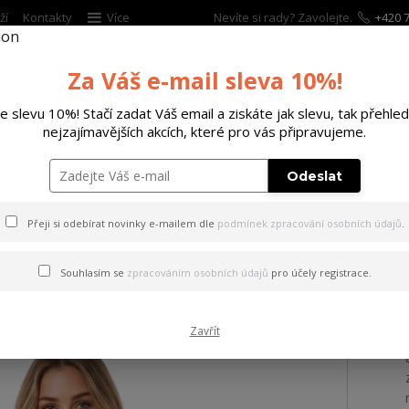
ží
Kontakty
Více
Nevíte si rady? Zavolejte.
+420 7
Za Váš e-mail sleva 10%!
Hleda
te slevu 10%! Stačí zadat Váš email a ziskáte jak slevu, tak přehled
nejzajímavějších akcích, které pro vás připravujeme.
ĚTSKÉ
DOPLŇKY
DÁRKOVÉ POUKAZY
Odeslat
tílko Fairy Curved Crew Neck T-Shirt black XL
Přeji si odebírat novinky e-mailem dle
podmínek zpracování osobních údajů
.
Fairy Curved Crew Neck T-Sh
Souhlasím se
zpracováním osobních údajů
pro účely registrace.
Zavřít