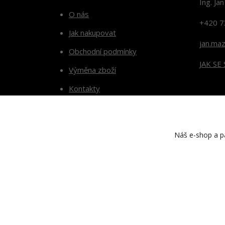
Ing. Ja
O nás
+420 7
Jak nakupovat
jan.ma
Obchodní podmínky
JAK SE
Výměna zboží
Kontakty
Blog
Náš e-shop a pa