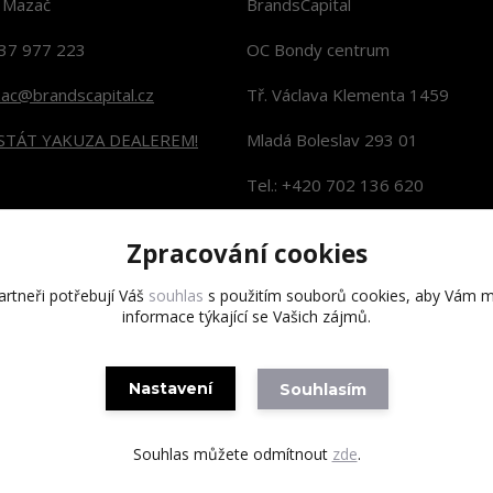
n Mazač
BrandsCapital
37 977 223
OC Bondy centrum
zac@brandscapital.cz
Tř. Václava Klementa 1459
 STÁT YAKUZA DEALEREM!
Mladá Boleslav 293 01
Tel.: +420 702 136 620
KONTAKTY NA PRODEJNY
Zpracování cookies
rtneři potřebují Váš
souhlas
s použitím souborů cookies, aby Vám m
informace týkající se Vašich zájmů.
Copyright 2020 BrandsCapital s.r.o.
Nastavení
Souhlasím
Souhlas můžete odmítnout
zde
.