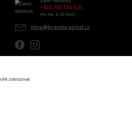
Žanet Bandová
+420 702 136 620
(Po-Ne, 8-20 hod.)
shop@brandscapital.cz
ohli zobrazovat