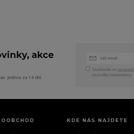
vinky, akce
Souhlasím se
zpracová
rozesílky newsletteru.
ax. jednou za 14 dní.
KOOBCHOD
KDE NÁS NAJDETE