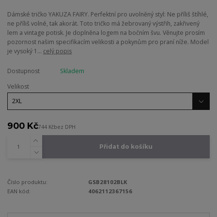
Dámské tričko YAKUZA FAIRY. Perfektní pro uvolněný styl: Ne příliš štíhlé,
ne příliš volné, tak akorát. Toto tričko má žebrovaný výstřih, zakřivený
lem a vintage potisk. Je doplněna logem na bočním švu. Věnujte prosím
pozornost našim specifikacím velikosti a pokynům pro praní níže. Model
je vysoký 1...
celý popis
Dostupnost
Skladem
Velikost
900 Kč
744 Kč
bez DPH
Přidat do košíku
Číslo produktu:
GSB28102BLK
EAN kód:
4062112367156