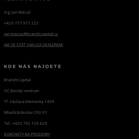
Ing. Jan Mazač
+420 737 977 223
jan.mazac@brandscapital.cz
JAK SE STÁT YAKUZA DEALEREM!
KDE NÁS NAJDETE
BrandsCapital
OC Bondy centrum
Tř. Václava Klementa 1459
Mladá Boleslav 293 01
Tel.: +420 702 136 620
KONTAKTY NA PRODEJNY