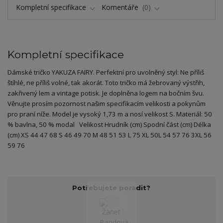
Kompletní specifikace
Komentáře
0
Kompletní specifikace
Dámské tričko YAKUZA FAIRY. Perfektní pro uvolněný styl: Ne příliš
štíhlé, ne příliš volné, tak akorát. Toto tričko má žebrovaný výstřih,
zakřivený lem a vintage potisk. Je doplněna logem na bočním švu.
Věnujte prosím pozornost našim specifikacím velikosti a pokynům
pro praní níže. Model je vysoký 1,73 m a nosí velikost S. Materiál: 50
% bavlna, 50 % modal Velikost Hrudník (cm) Spodní část (cm) Délka
(cm) XS 44 47 68 S 46 49 70 M 48 51 53 L 75 XL 50L 54 57 76 3XL 56
59 76
Potřebujete poradit?