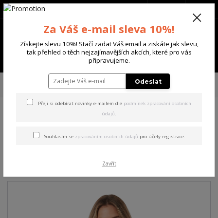
+420 702 136 620
(Po-Ne, 8-20 hod.)
CZK
0
Za Váš e-mail sleva 10%!
0 Kč
Získejte slevu 10%! Stačí zadat Váš email a ziskáte jak slevu,
tak přehled o těch nejzajímavějších akcích, které pro vás
Menu
připravujeme.
Úvod
DÁMSKÉ
TRIČKA & TÍLKA
Yakuza dámské tílko Fairy Curved
Odeslat
Crew Neck T-Shirt black 2XL
Přeji si odebírat novinky e-mailem dle
podmínek zpracování osobních
údajů
.
Yakuza dámské tílko Fairy
Curved Crew Neck T-Shirt
Souhlasím se
zpracováním osobních údajů
pro účely registrace.
black 2XL
Zavřít