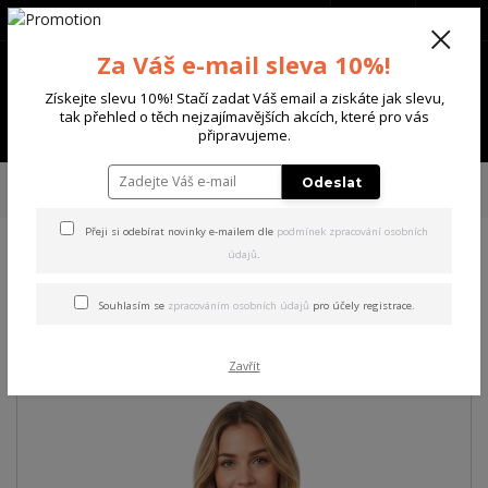
+420 702 136 620
(Po-Ne, 8-20 hod.)
CZK
0
Za Váš e-mail sleva 10%!
0 Kč
Získejte slevu 10%! Stačí zadat Váš email a ziskáte jak slevu,
tak přehled o těch nejzajímavějších akcích, které pro vás
Menu
připravujeme.
Úvod
DÁMSKÉ
TRIČKA & TÍLKA
Yakuza dámské tílko Fairy Curved
Odeslat
Crew Neck T-Shirt
Přeji si odebírat novinky e-mailem dle
podmínek zpracování osobních
údajů
.
Yakuza dámské tílko Fairy
Curved Crew Neck T-Shirt
Souhlasím se
zpracováním osobních údajů
pro účely registrace.
Zavřít