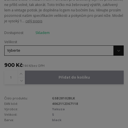
ne příliš volné, tak akorát. Toto tričko má žebrovaný výstřih, zakřivený
lem a vintage potisk. Je doplněna logem na bočním švu. Věnujte prosím
pozornost našim specifikacím velikosti a pokynům pro praní níže. Model
je vysoký 1...
celý popis
Dostupnost
Skladem
Velikost
900 Kč
744 Kč
bez DPH
Přidat do košíku
Číslo produktu:
GSB28102BLK
EAN kód:
4062112367118
Výrobce:
Yakuza
Velikost:
S
Barva:
black