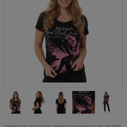
Dámské tričko YAKUZA FAIRY. Perfektní pro uvolněný styl: Ne příliš štíhlé,