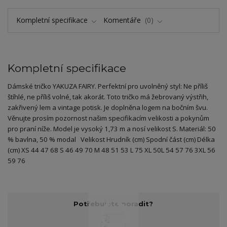
Kompletní specifikace
Komentáře
0
Kompletní specifikace
Dámské tričko YAKUZA FAIRY. Perfektní pro uvolněný styl: Ne příliš
štíhlé, ne příliš volné, tak akorát. Toto tričko má žebrovaný výstřih,
zakřivený lem a vintage potisk. Je doplněna logem na bočním švu.
Věnujte prosím pozornost našim specifikacím velikosti a pokynům
pro praní níže. Model je vysoký 1,73 m a nosí velikost S. Materiál: 50
% bavlna, 50 % modal Velikost Hrudník (cm) Spodní část (cm) Délka
(cm) XS 44 47 68 S 46 49 70 M 48 51 53 L 75 XL 50L 54 57 76 3XL 56
59 76
Potřebujete poradit?