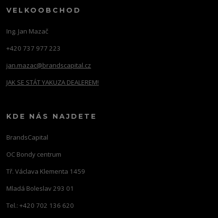
VELKOOBCHOD
Ing. Jan Mazač
+420 737 977 223
jan.mazac@brandscapital.cz
JAK SE STÁT YAKUZA DEALEREM!
KDE NÁS NAJDETE
BrandsCapital
OC Bondy centrum
Tř. Václava Klementa 1459
Mladá Boleslav 293 01
Tel.: +420 702 136 620