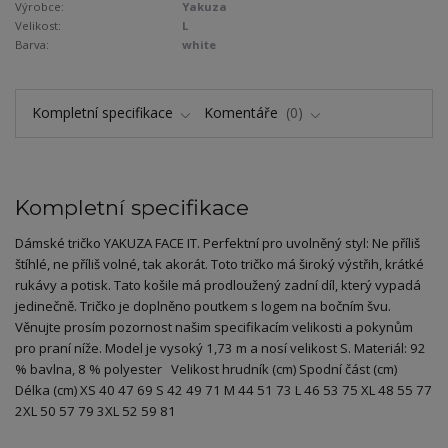
Výrobce:
Yakuza
Velikost:
L
Barva:
white
Kompletní specifikace
Komentáře
0
Kompletní specifikace
Dámské tričko YAKUZA FACE IT. Perfektní pro uvolněný styl: Ne příliš
štíhlé, ne příliš volné, tak akorát. Toto tričko má široký výstřih, krátké
rukávy a potisk. Tato košile má prodloužený zadní díl, který vypadá
jedinečně. Tričko je doplněno poutkem s logem na bočním švu.
Věnujte prosím pozornost našim specifikacím velikosti a pokynům
pro praní níže. Model je vysoký 1,73 m a nosí velikost S. Materiál: 92
% bavlna, 8 % polyester Velikost hrudník (cm) Spodní část (cm)
Délka (cm) XS 40 47 69 S 42 49 71 M 44 51 73 L 46 53 75 XL 48 55 77
2XL 50 57 79 3XL 52 59 81