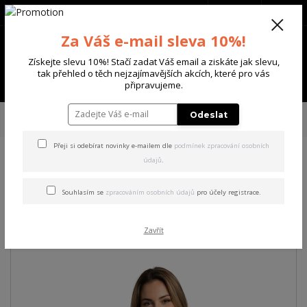
+420 702 136 620
(Po-Ne, 8-20 hod.)
CZK
0
Za Váš e-mail sleva 10%!
0 Kč
Získejte slevu 10%! Stačí zadat Váš email a ziskáte jak slevu,
tak přehled o těch nejzajímavějších akcích, které pro vás
Menu
připravujeme.
Úvod
DÁMSKÉ
TRIČKA & TÍLKA
Yakuza dámské tílko Face It Long Tail
Odeslat
T-Shirt
Přeji si odebírat novinky e-mailem dle
podmínek zpracování osobních
údajů
.
Yakuza dámské tílko Face It
Long Tail T-Shirt
Souhlasím se
zpracováním osobních údajů
pro účely registrace.
Akce
Zavřít