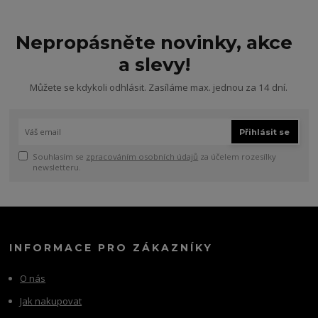
Nepropásněte novinky, akce
a slevy!
Můžete se kdykoli odhlásit. Zasíláme max. jednou za 14 dní.
Přihlásit se
Souhlasím se
zpracováním osobních údajů
za účelem rozesílky
newsletteru.
INFORMACE PRO ZÁKAZNÍKY
O nás
Jak nakupovat