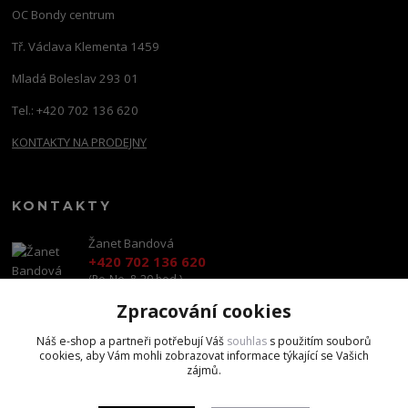
OC Bondy centrum
Tř. Václava Klementa 1459
Mladá Boleslav 293 01
Tel.: +420 702 136 620
KONTAKTY NA PRODEJNY
KONTAKTY
Žanet Bandová
+420 702 136 620
(Po-Ne, 8-20 hod.)
Zpracování cookies
shop@brandscapital.cz
Náš e-shop a partneři potřebují Váš
souhlas
s použitím souborů
cookies, aby Vám mohli zobrazovat informace týkající se Vašich
zájmů.