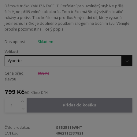
Dámské tričko YAKUZA FACE IT. Perfektní pro uvolněný styl: Ne příliš
štíhlé, ne příliš volné, tak akorát. Toto tričko má široký výstřih, krátké
rukávy a potisk. Tato košile má prodloužený zadní díl, který vypadá
jedinečně. Tričko je doplněno poutkem s logem na bočním švu. Věnujte
prosím pozornost na...
celý popis
Dostupnost
Skladem
Velikost
Cena před
998 Kč
slevou
799 Kč
660 Kč
bez DPH
Přidat do košíku
Číslo produktu:
GSB25119WHT
EAN kód:
4062112337821