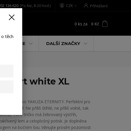
02 136 620
(Po-Ne, 8-20 hod.)
CZK
Přihlášení
0
ks
za
0 Kč
t
 o těch
% AKCE
DALŠÍ ZNAČKY
-Shirt white XL
Dámské tričko YAKUZA ETERNITY. Perfektní pro
uvolněný styl: Ne příliš štíhlé, ne příliš volné, tak
akorát. Toto tričko má žebrovaný výstřih,
zakřivený lem a celoplošný potisk. Je doplněna
logem na bočním švu. Věnujte prosím pozornost