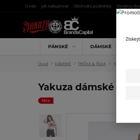
O nás
Jak nakupovat
Obchodní podmínky
Výměna zbo
Získej
PÁNSKÉ
DÁMSKÉ
D
Úvod
DÁMSKÉ
TRIČKA & TÍLKA
Yakuza dámské 
Yakuza dámské tílko
Akce