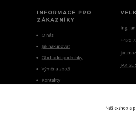
INFORMACE PRO
VEL
ZÁKAZNÍKY
Ing. Ja
O nás
+420 7
Jak nakupovat
jan.ma
Obchodní podmínky
JAK SE
Výměna zboží
Kontakty
Blog
Náš e-shop a pa