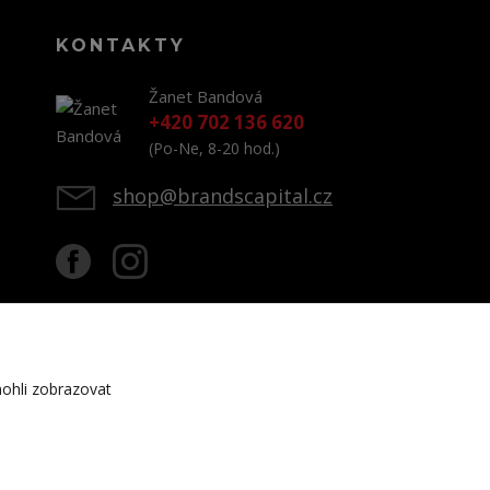
KONTAKTY
Žanet Bandová
+420 702 136 620
(Po-Ne, 8-20 hod.)
shop@brandscapital.cz
ohli zobrazovat