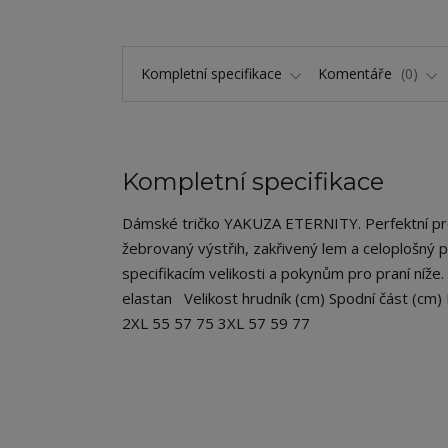
Kompletní specifikace
Komentáře
0
Kompletní specifikace
Dámské tričko YAKUZA ETERNITY. Perfektní pro uvo
žebrovaný výstřih, zakřivený lem a celoplošný 
specifikacím velikosti a pokynům pro praní níže.
elastan Velikost hrudník (cm) Spodní část (cm
2XL 55 57 75 3XL 57 59 77