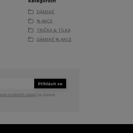
kategoriích
DÁMSKÉ
% AKCE
TRIČKA & TÍLKA
DÁMSKÉ % AKCE
Přihlásit se
ním osobních údajů
za účelem