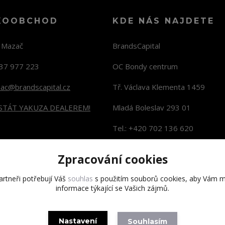
KOOBCHOD
KDE NÁS NAJDETE
n Mazač
BrandsCapital
37 977 223
OC Bondy centrum
zac@brandscapital.cz
Tř. Václava Klementa 1459
 STÁT YAKUZA DEALEREM!
Mladá Boleslav 293 01
Tel.: +420 702 136 620
KONTAKTY NA PRODEJNY
Zpracování cookies
rtneři potřebují Váš
souhlas
s použitím souborů cookies, aby Vám m
informace týkající se Vašich zájmů.
Copyright 2020 BrandsCapital s.r.o.
Nastavení
Souhlasím