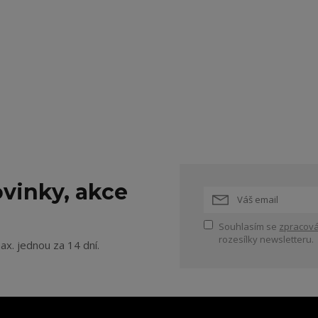
vinky, akce
Souhlasím se
zpracová
rozesílky newsletteru.
ax. jednou za 14 dní.