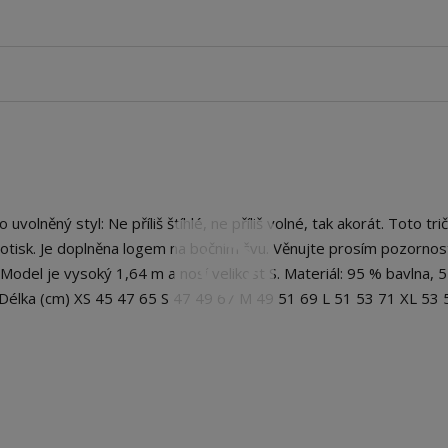
lněný styl: Ne příliš štíhlé, ne příliš volné, tak akorát. Toto tr
potisk. Je doplněna logem na bočním švu. Věnujte prosím pozornos
 Model je vysoký 1,64 m a nosí velikost S. Materiál: 95 % bavlna, 
) Délka (cm) XS 45 47 65 S 47 49 67 M 49 51 69 L 51 53 71 XL 53 