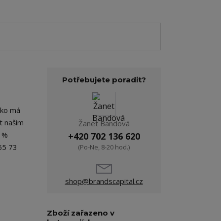
Potřebujete poradit?
ičko má
t našim
Žanet Bandová
5 %
+420 702 136 620
55 73
(Po-Ne, 8-20 hod.)
shop@brandscapital.cz
Zboží zařazeno v