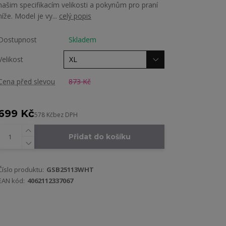
našim specifikacím velikosti a pokynům pro praní
níže. Model je vy...
celý popis
Dostupnost
Skladem
Velikost
Cena před slevou
873 Kč
699 Kč
578 Kč
bez DPH
Přidat do košíku
Číslo produktu:
GSB25113WHT
EAN kód:
4062112337067