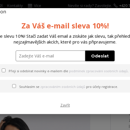
ží
Kontakty
Více
Nevíte si rady? Zavolejte.
+420 7
Za Váš e-mail sleva 10%!
Hleda
te slevu 10%! Stačí zadat Váš email a ziskáte jak slevu, tak přehled
nejzajímavějších akcích, které pro vás připravujeme.
ĚTSKÉ
DOPLŇKY
DÁRKOVÉ POUKAZY
Odeslat
tílko Eternity Curved Crew Neck T-Shirt white XL
Přeji si odebírat novinky e-mailem dle
podmínek zpracování osobních údajů
.
 Eternity Curved Crew Neck T
Souhlasím se
zpracováním osobních údajů
pro účely registrace.
Zavřít