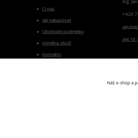
Ing. Ja
O nás
+420 7
Jak nakupovat
jan.ma
Obchodní podmínky
JAK SE
Výměna zboží
Kontakty
Blog
Náš e-shop a pa