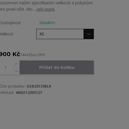
pozornost našim specifikacím velikosti a pokynům
pro praní níže. Mo...
celý popis
Dostupnost
Skladem
Velikost
900 Kč
744 Kč
bez DPH
Přidat do košíku
Číslo produktu:
GSB23133BLK
EAN kód:
4062112305127