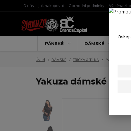
O nás
Jak nakupovat
Obchodní podmínky
Výměna zbo
Získej
PÁNSKÉ
DÁMSKÉ
D
Úvod
DÁMSKÉ
TRIČKA & TÍLKA
Yakuza dámské 
Yakuza dámské tílko