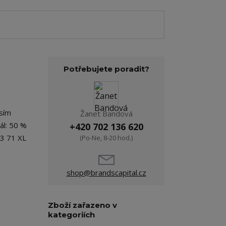
Potřebujete poradit?
á
osím
Žanet Bandová
ál: 50 %
+420 702 136 620
53 71 XL
(Po-Ne, 8-20 hod.)
shop@brandscapital.cz
Zboží zařazeno v
kategoriích