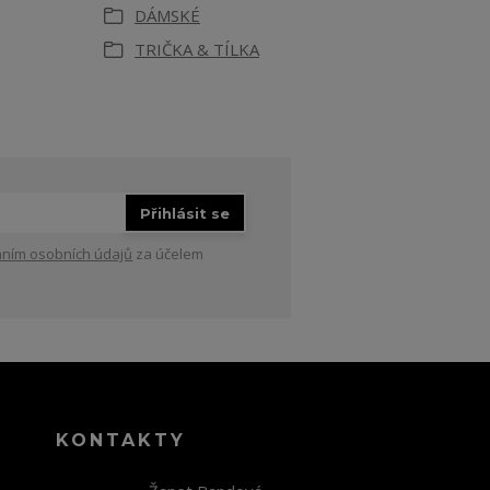
DÁMSKÉ
TRIČKA & TÍLKA
Přihlásit se
ním osobních údajů
za účelem
KONTAKTY