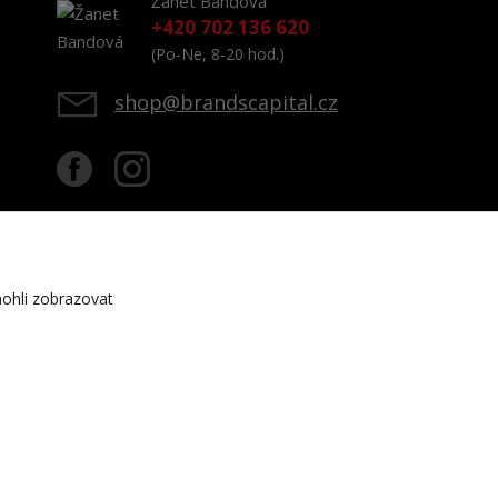
Žanet Bandová
+420 702 136 620
(Po-Ne, 8-20 hod.)
shop@brandscapital.cz
ohli zobrazovat