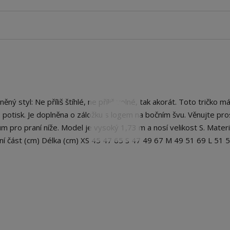
 styl: Ne příliš štíhlé, ne příliš volné, tak akorát. Toto tričko m
 potisk. Je doplněna o záložku s logem na bočním švu. Věnujte pr
m pro praní níže. Model je vysoký 1,73 m a nosí velikost S. Materi
ní část (cm) Délka (cm) XS 45 47 65 S 47 49 67 M 49 51 69 L 51 