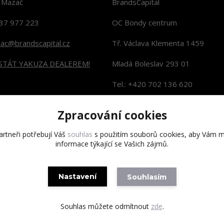
n Mazač
BrandsCapital
37 977 223
OC Bondy centrum
zac@brandscapital.cz
Tř. Václava Klementa 1459
 STÁT YAKUZA DEALEREM!
Mladá Boleslav 293 01
Tel.: +420 702 136 620
KONTAKTY NA PRODEJNY
Zpracování cookies
rtneři potřebují Váš
souhlas
s použitím souborů cookies, aby Vám m
informace týkající se Vašich zájmů.
Copyright 2020 BrandsCapital s.r.o.
Nastavení
Souhlasím
Souhlas můžete odmítnout
zde
.