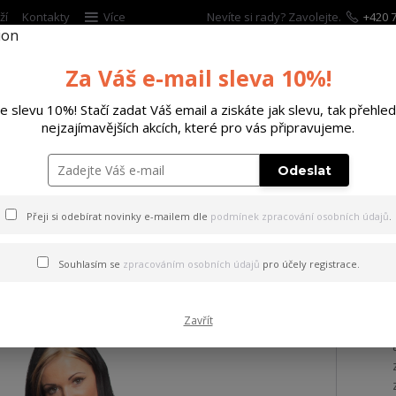
ží
Kontakty
Více
Nevíte si rady? Zavolejte.
+420 7
Za Váš e-mail sleva 10%!
Hleda
te slevu 10%! Stačí zadat Váš email a ziskáte jak slevu, tak přehled
nejzajímavějších akcích, které pro vás připravujeme.
ĚTSKÉ
DOPLŇKY
DÁRKOVÉ POUKAZY
Odeslat
tílko Dot Curved V Neck T-Shirt black XS
Přeji si odebírat novinky e-mailem dle
podmínek zpracování osobních údajů
.
 Dot Curved V Neck T-Shirt b
Souhlasím se
zpracováním osobních údajů
pro účely registrace.
Zavřít