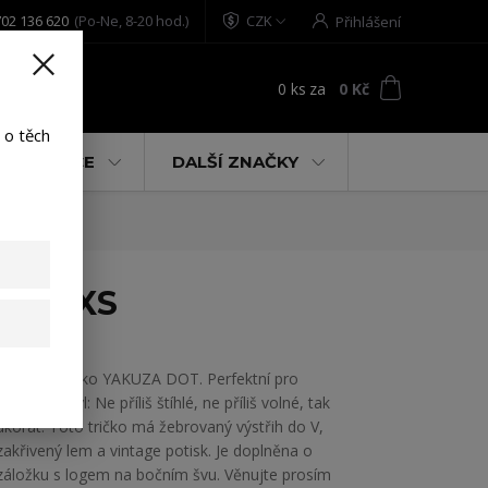
02 136 620
(Po-Ne, 8-20 hod.)
CZK
Přihlášení
0
ks
za
0 Kč
t
 o těch
% AKCE
DALŠÍ ZNAČKY
lack XS
Dámské tričko YAKUZA DOT. Perfektní pro
uvolněný styl: Ne příliš štíhlé, ne příliš volné, tak
akorát. Toto tričko má žebrovaný výstřih do V,
zakřivený lem a vintage potisk. Je doplněna o
záložku s logem na bočním švu. Věnujte prosím