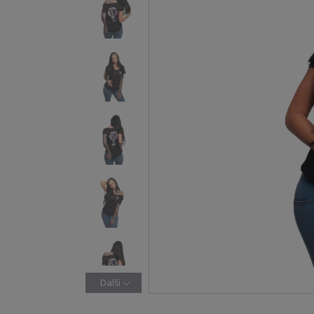
Další