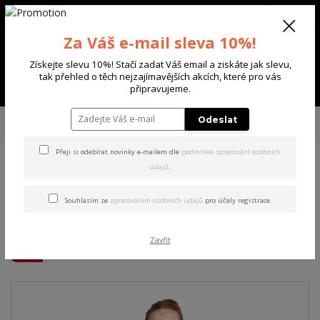
+420 702 136 620
(Po-Ne, 8-20 hod.)
CZK
0
Za Váš e-mail sleva 10%!
0 Kč
Získejte slevu 10%! Stačí zadat Váš email a ziskáte jak slevu,
tak přehled o těch nejzajímavějších akcích, které pro vás
Menu
připravujeme.
Úvod
DÁMSKÉ
TRIČKA & TÍLKA
Yakuza dámské tílko Donna Urban
Odeslat
Crew Neck T-Shirt white M
Přeji si odebírat novinky e-mailem dle
podmínek zpracování osobních
údajů
.
Yakuza dámské tílko Donna
Urban Crew Neck T-Shirt
Souhlasím se
zpracováním osobních údajů
pro účely registrace.
white M
Zavřít
Akce