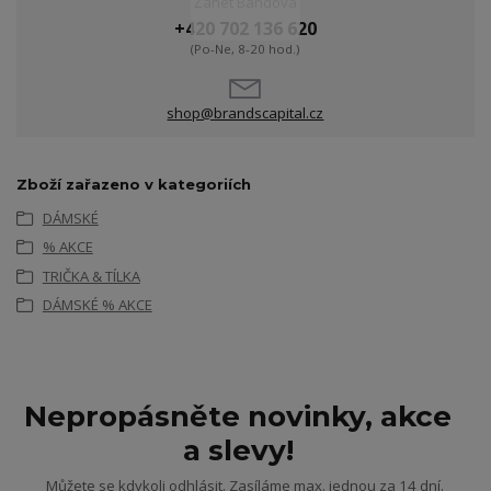
Žanet Bandová
+420 702 136 620
(Po-Ne, 8-20 hod.)
shop@brandscapital.cz
Zboží zařazeno v kategoriích
DÁMSKÉ
% AKCE
TRIČKA & TÍLKA
DÁMSKÉ % AKCE
Nepropásněte novinky, akce
a slevy!
Můžete se kdykoli odhlásit. Zasíláme max. jednou za 14 dní.