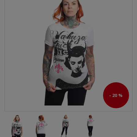
- 20 %