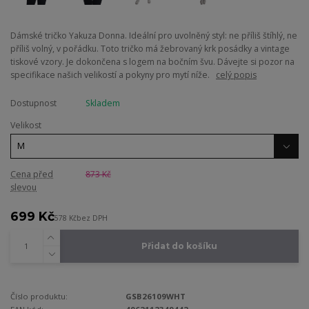
Dámské tričko Yakuza Donna. Ideální pro uvolněný styl: ne příliš štíhlý, ne
příliš volný, v pořádku. Toto tričko má žebrovaný krk posádky a vintage
tiskové vzory. Je dokončena s logem na bočním švu. Dávejte si pozor na
specifikace našich velikostí a pokyny pro mytí níže.
celý popis
Dostupnost
Skladem
Velikost
Cena před
873 Kč
slevou
699 Kč
578 Kč
bez DPH
Přidat do košíku
Číslo produktu:
GSB26109WHT