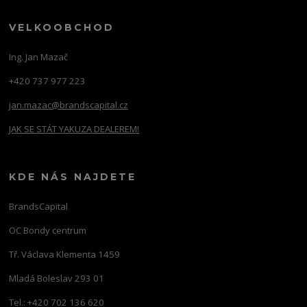
VELKOOBCHOD
Ing. Jan Mazač
+420 737 977 223
jan.mazac@brandscapital.cz
JAK SE STÁT YAKUZA DEALEREM!
KDE NÁS NAJDETE
BrandsCapital
OC Bondy centrum
Tř. Václava Klementa 1459
Mladá Boleslav 293 01
Tel.: +420 702 136 620